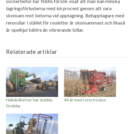
sockerbetor har NBRs försök visat att man kan minska
lagringsförlusterna med 66 procent genom att vara
skonsam mot betorna vid upptagning. Betupptagare med
rensrullar i stället för rouletter är skonsammast och likaså
är opelhjul bättre än vibrerande billar.
Relaterade artiklar
Halmbriketter har dubbla
46 år med rotortröskor
fördelar