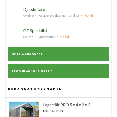
Djurskötare
Örebro
Falla Jord o Skog Närkeskil AB
Heltid
OT Specialist
Malmö
Lantmännen
Heltid
SE ALLA ANNONSER
LÄGG IN ANNONS GRATIS
BEGAGNATMARKNADEN
Lagertält PRO 5 x 4 x 2 x 3
Pris: 14,631 kr