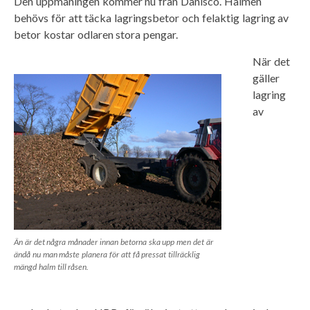
Den uppmaningen kommer nu från Danisco. Halmen
behövs för att täcka lagringsbetor och felaktig lagring av
betor kostar odlaren stora pengar.
När det
gäller
lagring
av
Än är det några månader innan betorna ska upp men det är
ändå nu man måste planera för att få pressat tillräcklig
mängd halm till råsen.