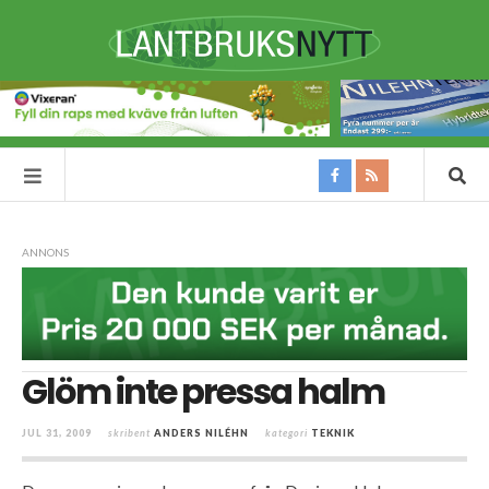
ANNONS
Glöm inte pressa halm
JUL 31, 2009
skribent
ANDERS NILÉHN
kategori
TEKNIK