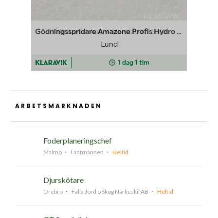
ARBETSMARKNADEN
Foderplaneringschef
Malmö
Lantmännen
Heltid
Djurskötare
Örebro
Falla Jord o Skog Närkeskil AB
Heltid