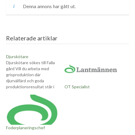
Denna annons har gått ut.
Relaterade artiklar
Djurskötare
Djurskötare sökes till Falla
gård Vill du arbeta med
grisproduktion där
djurvälfärd och goda
OT Specialist
produktionsresultat står i
fokus? Då kan du vara den vi
söker! Falla Gård ligger cirka
15 kilometer utanför
Örebro. Vi bedriver
slaktsvinsuppfödning med
2 900 platser och arbetar
Foderplaneringschef
målmedvetet för att
kombinera god djurvälfärd,