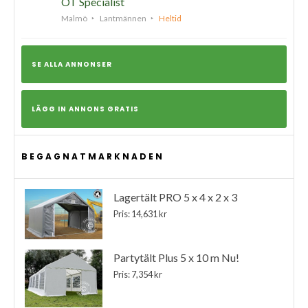
OT Specialist
Malmö
Lantmännen
Heltid
SE ALLA ANNONSER
LÄGG IN ANNONS GRATIS
BEGAGNATMARKNADEN
Lagertält PRO 5 x 4 x 2 x 3
Pris: 14,631 kr
Partytält Plus 5 x 10 m Nu!
Pris: 7,354 kr