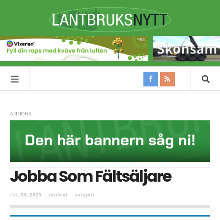
ANNONS
Jobba Som Fältsäljare
JUL 24, 2025
skribent
kategori