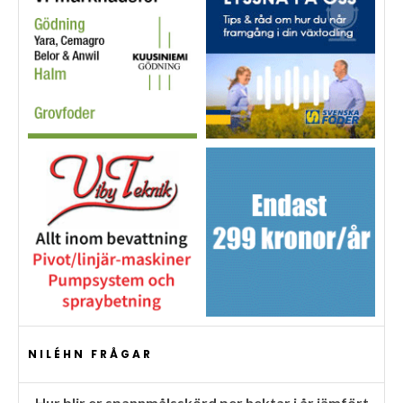
NILÉHN FRÅGAR
Hur blir er spannmålsskörd per hektar i år jämfört