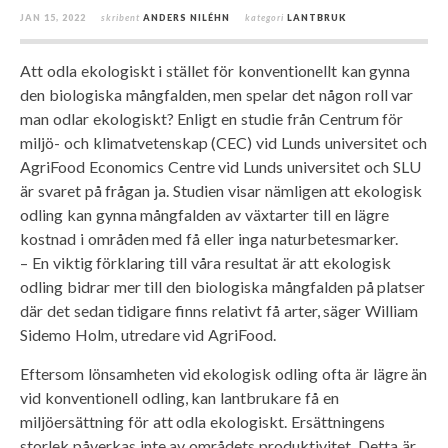
JAN 15, 2022
skribent
ANDERS NILÉHN
kategori
LANTBRUK
Att odla ekologiskt i stället för konventionellt kan gynna
den biologiska mångfalden, men spelar det någon roll var
man odlar ekologiskt? Enligt en studie från Centrum för
miljö- och klimatvetenskap (CEC) vid Lunds universitet och
AgriFood Economics Centre vid Lunds universitet och SLU
är svaret på frågan ja. Studien visar nämligen att ekologisk
odling kan gynna mångfalden av växtarter till en lägre
kostnad i områden med få eller inga naturbetesmarker.
– En viktig förklaring till våra resultat är att ekologisk
odling bidrar mer till den biologiska mångfalden på platser
där det sedan tidigare finns relativt få arter, säger William
Sidemo Holm, utredare vid AgriFood.
Eftersom lönsamheten vid ekologisk odling ofta är lägre än
vid konventionell odling, kan lantbrukare få en
miljöersättning för att odla ekologiskt. Ersättningens
storlek påverkas inte av områdets produktivitet. Detta är