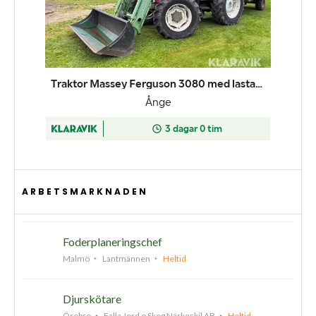
ARBETSMARKNADEN
Foderplaneringschef
Malmö
Lantmännen
Heltid
Djurskötare
Örebro
Falla Jord o Skog Närkeskil AB
Heltid