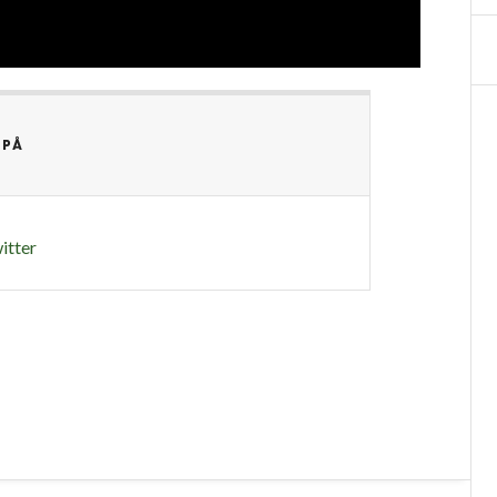
 PÅ
itter