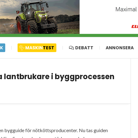
IK
MASKIN
TEST
DEBATT
ANNONSERA
a lantbrukare i byggprocessen
n bygguide för nötköttsproducenter. Nu tas guiden