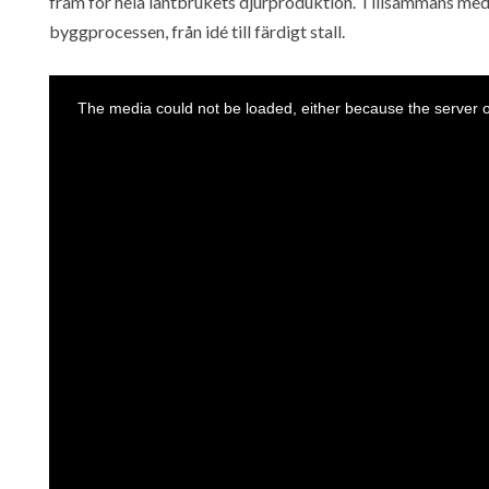
fram för hela lantbrukets djurproduktion. Tillsammans med
byggprocessen, från idé till färdigt stall.