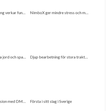
Biologisk bekämpning verkar fungera
NimboX ger mindre stress och mer frihet
Ny sprint ska skydda jord och spara bränsle
Djup bearbetning för stora traktorer
Så påverkar Arlas fusion med DMK mjölkproducenter
Första i sitt slag i Sverige