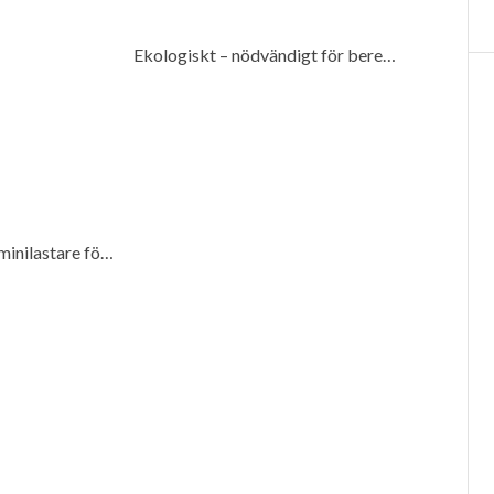
Ekologiskt – nödvändigt för beredskap
Kompakta eldrivna minilastare för många miljöer