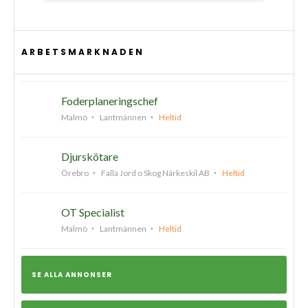
ARBETSMARKNADEN
Foderplaneringschef
Malmö
Lantmännen
Heltid
Djurskötare
Örebro
Falla Jord o Skog Närkeskil AB
Heltid
OT Specialist
Malmö
Lantmännen
Heltid
SE ALLA ANNONSER