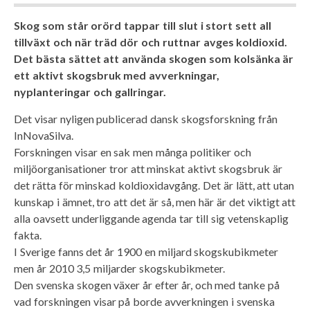
Skog som står orörd tappar till slut i stort sett all
tillväxt och när träd dör och ruttnar avges koldioxid.
Det bästa sättet att använda skogen som kolsänka är
ett aktivt skogsbruk med avverkningar,
nyplanteringar och gallringar.
Det visar nyligen publicerad dansk skogsforskning från
InNovaSilva.
Forskningen visar en sak men många politiker och
miljöorganisationer tror att minskat aktivt skogsbruk är
det rätta för minskad koldioxidavgång. Det är lätt, att utan
kunskap i ämnet, tro att det är så, men här är det viktigt att
alla oavsett underliggande agenda tar till sig vetenskaplig
fakta.
I Sverige fanns det år 1900 en miljard skogskubikmeter
men år 2010 3,5 miljarder skogskubikmeter.
Den svenska skogen växer år efter år, och med tanke på
vad forskningen visar på borde avverkningen i svenska