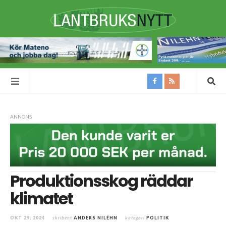
ANNONS
Produktionsskog räddar
klimatet
OKT 29, 2024
skribent
ANDERS NILÉHN
kategori
POLITIK