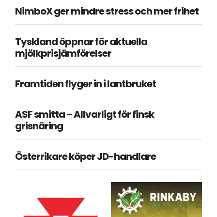
NimboX ger mindre stress och mer frihet
Tyskland öppnar för aktuella
mjölkprisjämförelser
Framtiden flyger in i lantbruket
ASF smitta – Allvarligt för finsk
grisnäring
Österrikare köper JD-handlare