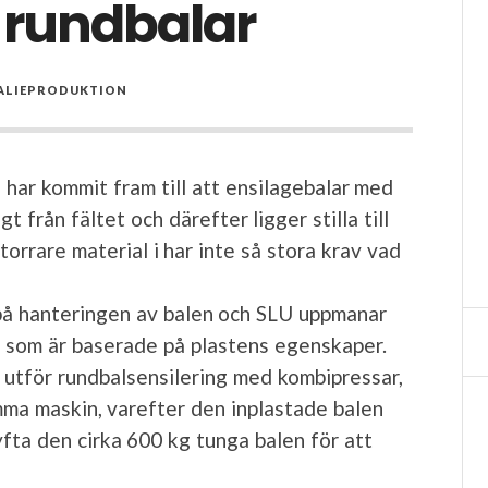
 rundbalar
ALIEPRODUKTION
 har kommit fram till att ensilagebalar med
t från fältet och därefter ligger stilla till
orrare material i har inte så stora krav vad
 på hanteringen av balen och SLU uppmanar
r som är baserade på plastens egenskaper.
er utför rundbalsensilering med kombipressar,
amma maskin, varefter den inplastade balen
yfta den cirka 600 kg tunga balen för att