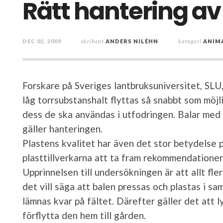
Rätt hantering av
DEC 02, 2009
skribent
ANDERS NILÉHN
kategori
ANIM
Forskare på Sveriges lantbruksuniversitet, SLU,
låg torrsubstanshalt flyttas så snabbt som möjlig
dess de ska användas i utfodringen. Balar med t
gäller hanteringen.
Plastens kvalitet har även det stor betydelse
plasttillverkarna att ta fram rekommendatione
Upprinnelsen till undersökningen är att allt fl
det vill säga att balen pressas och plastas i s
lämnas kvar på fältet. Därefter gäller det att l
förflytta den hem till gården.