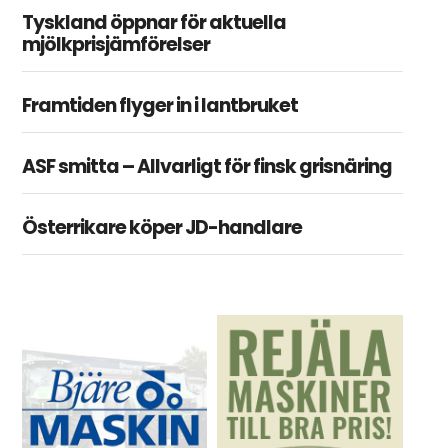
Tyskland öppnar för aktuella
mjölkprisjämförelser
Framtiden flyger in i lantbruket
ASF smitta – Allvarligt för finsk grisnäring
Österrikare köper JD-handlare