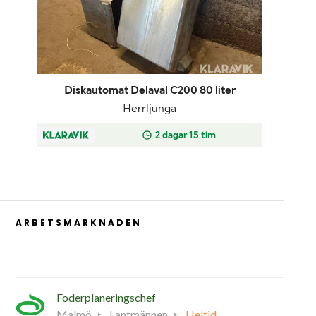
ARBETSMARKNADEN
Foderplaneringschef
Malmö
Lantmännen
Heltid