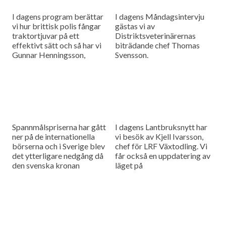
I dagens program berättar
I dagens Måndagsintervju
vi hur brittisk polis fångar
gästas vi av
traktortjuvar på ett
Distriktsveterinärernas
effektivt sätt och så har vi
biträdande chef Thomas
Gunnar Henningsson,
Svensson.
rapsmästare 2016, i studion
och det är Tobias Malmberg
som intervjuar honom om
hur man tar stora
rapsskördar.
Spannmålspriserna har gått
I dagens Lantbruksnytt har
ner på de internationella
vi besök av Kjell Ivarsson,
börserna och i Sverige blev
chef för LRF Växtodling. Vi
det ytterligare nedgång då
får också en uppdatering av
den svenska kronan
läget på
fortsätter att förstärkas och
spannmålsmarknaden.
så gästas vi av meteorolog
och klimatexpert Pär
Holmgren som berättar om
möjligheter och utmaningar
för svenska lantbrukare när