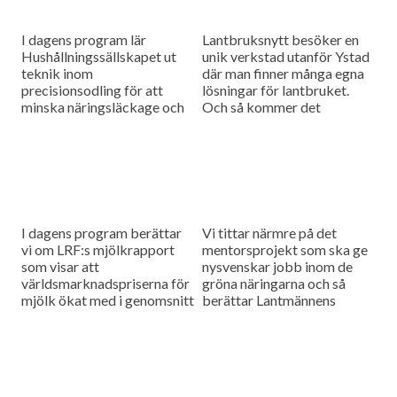
I dagens program lär
Lantbruksnytt besöker en
Hushållningssällskapet ut
unik verkstad utanför Ystad
teknik inom
där man finner många egna
precisionsodling för att
lösningar för lantbruket.
minska näringsläckage och
Och så kommer det
övergödning. Och så ska
ytterligare en rapport från
kampanjen bliekobonde.nu
Växjö möte, denna gång
locka fler lantbrukare att
inom mjölkproduktionen.
ställa om till ekologiskt,
dom lockar...
I dagens program berättar
Vi tittar närmre på det
vi om LRF:s mjölkrapport
mentorsprojekt som ska ge
som visar att
nysvenskar jobb inom de
världsmarknadspriserna för
gröna näringarna och så
mjölk ökat med i genomsnitt
berättar Lantmännens
14 procent dom senaste tre
spannmålschef Mikael
månaderna. Dessutom
Jeppson om
besöker vi lantbrukaren Bo
spannmålsmarknaden.
Börjesson...