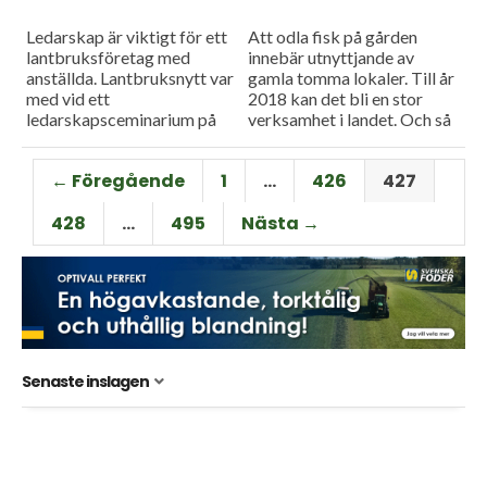
Ledarskap är viktigt för ett
Att odla fisk på gården
lantbruksföretag med
innebär utnyttjande av
anställda. Lantbruksnytt var
gamla tomma lokaler. Till år
med vid ett
2018 kan det bli en stor
ledarskapsceminarium på
verksamhet i landet. Och så
Alnarp. Och så är det en del
besöker vi HK Scans
betodlare som väljer att
slakteri i...
← Föregående
1
…
426
427
sluta, men det bekymrar...
428
…
495
Nästa →
Senaste inslagen