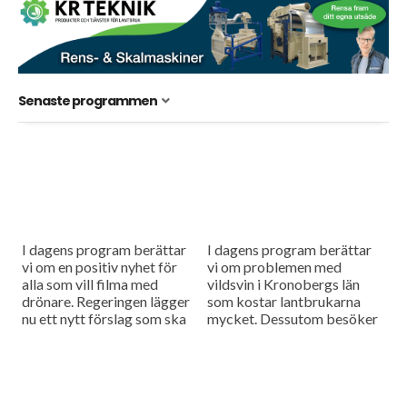
Senaste programmen
I dagens program berättar
I dagens program berättar
vi om en positiv nyhet för
vi om problemen med
alla som vill filma med
vildsvin i Kronobergs län
drönare. Regeringen lägger
som kostar lantbrukarna
nu ett nytt förslag som ska
mycket. Dessutom besöker
snabba på processen med
vi en julgransodlare och
att göra...
pratar om vad det krävs för
att odlingen...