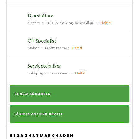
Djurskötare
Örebro
Falla Jord o Skog Närkeskil AB
Heltid
OT Specialist
Malmö
Lantmännen
Heltid
Servicetekniker
Enköping
Lantmännen
Heltid
SE ALLA ANNONSER
LÄGG IN ANNONS GRATIS
BEGAGNATMARKNADEN