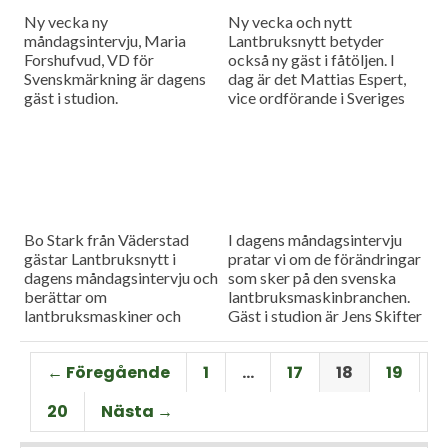
klimatet blir varmare.
Ny vecka ny
Ny vecka och nytt
måndagsintervju, Maria
Lantbruksnytt betyder
Forshufvud, VD för
också ny gäst i fåtöljen. I
Svenskmärkning är dagens
dag är det Mattias Espert,
gäst i studion.
vice ordförande i Sveriges
grisföretagare, som blir
utfrågad i
Måndagsintervjun.
Bo Stark från Väderstad
I dagens måndagsintervju
gästar Lantbruksnytt i
pratar vi om de förändringar
dagens måndagsintervju och
som sker på den svenska
berättar om
lantbruksmaskinbranchen.
lantbruksmaskiner och
Gäst i studion är Jens Skifter
maskinteknik.
ansvarig för
maskinverksamheten på
← Föregående
1
…
17
18
19
Danish Agro.
20
Nästa →