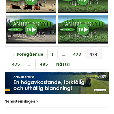
← Föregående
1
…
473
474
475
…
495
Nästa →
Senaste inslagen