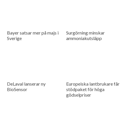
Bayer satsar mer på majs i
Surgörning minskar
Sverige
ammoniakutsläpp
DeLaval lanserar ny
Europeiska lantbrukare får
BioSensor
stödpaket för höga
gödselpriser