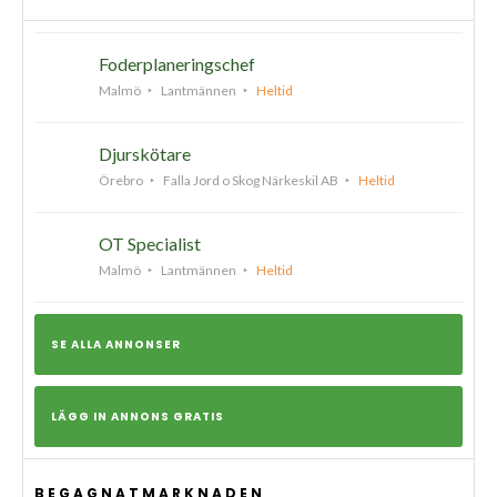
Foderplaneringschef
Malmö
Lantmännen
Heltid
Djurskötare
Örebro
Falla Jord o Skog Närkeskil AB
Heltid
OT Specialist
Malmö
Lantmännen
Heltid
SE ALLA ANNONSER
LÄGG IN ANNONS GRATIS
BEGAGNATMARKNADEN