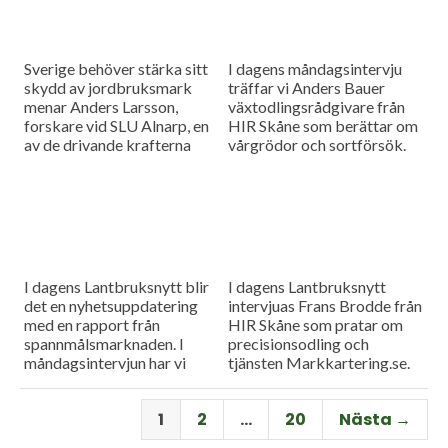
Sverige behöver stärka sitt
I dagens måndagsintervju
skydd av jordbruksmark
träffar vi Anders Bauer
menar Anders Larsson,
växtodlingsrådgivare från
forskare vid SLU Alnarp, en
HIR Skåne som berättar om
av de drivande krafterna
vårgrödor och sortförsök.
bakom föreningen Den
Goda Jorden. Idag är han på
besök i vår måndagsintervju.
Som vanligt rapporterar vi
även från
spannmålsmarknaden.
I dagens Lantbruksnytt blir
I dagens Lantbruksnytt
det en nyhetsuppdatering
intervjuas Frans Brodde från
med en rapport från
HIR Skåne som pratar om
spannmålsmarknaden. I
precisionsodling och
måndagsintervjun har vi
tjänsten Markkartering.se.
besök av Tornums förre vd
Det blir också en
Per Larsson som idag har
nyhetsuppdatering med en
1
2
…
20
Nästa →
rollen som senior advisor på
rapport från
företaget.
spannmålsmarknaden.