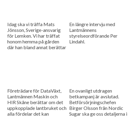
Idag ska vi träffa Mats
En längre intervju med
Jönsson, Sverige-ansvarig
Lantmännens
för Lemken. Vi har träffat
styrelseordförande Per
honom hemma på gården
Lindahl.
där han bland annat berättar
hur det är att kämpa in ett
märke på en marknad som
bitvis kan vara ganska
konservativ.
Företrädare för DataVäxt,
En ovanligt utdragen
Lantmännen Maskin och
betkampanj är avslutad.
HIR Skåne berättar om det
Betförsörjningschefen
uppkopplade lantbruket och
Birger Olsson från Nordic
alla fördelar det kan
Sugar ska ge oss detaljerna i
medföra för ökad kontroll
dagens måndagsintervju.
över såväl maskinerna som
gårdens ekonomi.