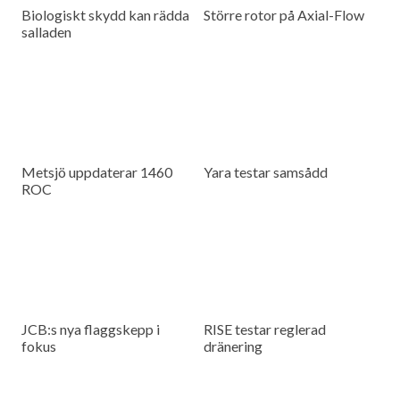
Biologiskt skydd kan rädda
Större rotor på Axial-Flow
salladen
Metsjö uppdaterar 1460
Yara testar samsådd
ROC
JCB:s nya flaggskepp i
RISE testar reglerad
fokus
dränering