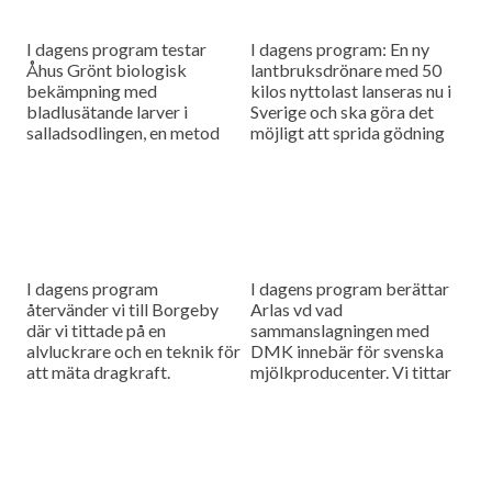
I dagens program testar
I dagens program: En ny
Åhus Grönt biologisk
lantbruksdrönare med 50
bekämpning med
kilos nyttolast lanseras nu i
bladlusätande larver i
Sverige och ska göra det
salladsodlingen, en metod
möjligt att sprida gödning
som ser ut att ge lovande
och så småfrön utan tunga
resultat. Vi besöker också
maskiner i fält....
Rippa Nordic, företaget
som vill...
I dagens program
I dagens program berättar
återvänder vi till Borgeby
Arlas vd vad
där vi tittade på en
sammanslagningen med
alvluckrare och en teknik för
DMK innebär för svenska
att mäta dragkraft.
mjölkproducenter. Vi tittar
också närmare på hur Claas
utvecklar sina maskiner
genom noggranna
finjusteringar.