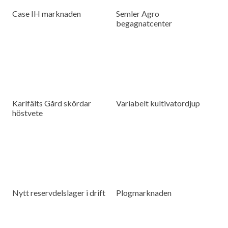
Case IH marknaden
Semler Agro
begagnatcenter
Karlfälts Gård skördar
Variabelt kultivatordjup
höstvete
Nytt reservdelslager i drift
Plogmarknaden