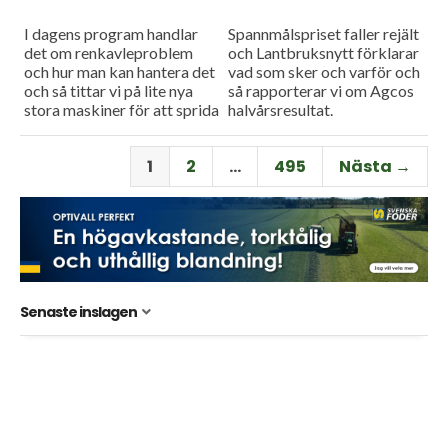
I dagens program handlar
Spannmålspriset faller rejält
det om renkavleproblem
och Lantbruksnytt förklarar
och hur man kan hantera det
vad som sker och varför och
och så tittar vi på lite nya
så rapporterar vi om Agcos
stora maskiner för att sprida
halvårsresultat.
fastgödsel.
1
2
…
495
Nästa →
Senaste inslagen