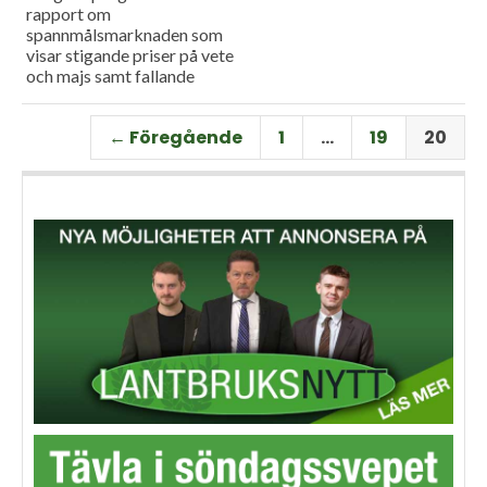
rapport om
spannmålsmarknaden som
visar stigande priser på vete
och majs samt fallande
priser på soja. Och så har vi
premiär för vårt
← Föregående
1
…
19
20
måndagsprogram med en
längre intervju med Erik
Stjerndahl vd för HIR Skåne,
som berättar om Borgeby
fältdagar.