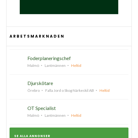
ARBETSMARKNADEN
Foderplaneringschef
Malmö
Lantmännen
Heltid
Djurskötare
Örebro
Falla Jord o Skog Närkeskil AB
Heltid
OT Specialist
Malmö
Lantmännen
Heltid
SE ALLA ANNONSER