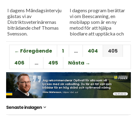
I dagens Måndagsintervju
I dagens program berättar
gästas vi av
vi om Beescanning, en
Distriktsveterinärernas
mobilapp som är en ny
biträdande chef Thomas
metod för att hjälpa
Svensson.
biodlare att upptäcka och
analysera förekomsten av en
parasit och så har vi...
← Föregående
1
…
404
405
406
…
495
Nästa →
Senaste inslagen