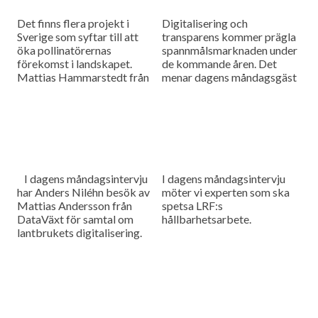
Det finns flera projekt i
Digitalisering och
Sverige som syftar till att
transparens kommer prägla
öka pollinatörernas
spannmålsmarknaden under
förekomst i landskapet.
de kommande åren. Det
Mattias Hammarstedt från
menar dagens måndagsgäst
HIR Skåne ska berätta om
Felicia Bindekrans som är
några av dem i dagens
marknadsansvarig och
måndagsintervju.
medgrundare på Skira. Som
vanligt innehåller dagens
program även en
nyhetsuppdatering med det
senaste från
I dagens måndagsintervju
I dagens måndagsintervju
spannmålsmarknaden.
har Anders Niléhn besök av
möter vi experten som ska
Mattias Andersson från
spetsa LRF:s
DataVäxt för samtal om
hållbarhetsarbete.
lantbrukets digitalisering.
Något som inte längre
undgår någon då data
används för att styra
maskiner, samla in data över
arbete samt göra all
information tillgänglig för