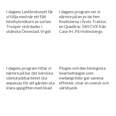
I dagens Lantbruksnytt får
I dagens program ser vi
vi följa med när ett fält
närmre på en av de fem
hösthybridkorn av sorten
finalisterna i Årets Traktor,
Trooper skördades i
en Quadtrac 540 CVX från
skånska Önnestad. Vi gör
Case IH. På Holmsbergs
också ett besök hos
gård har man fördubblat sin
Mårtenssons Maskinstation
grisproduktion...
i Nävlinge där man...
I dagens program tittar vi
Plogen och den biologiska
närmre på hur det kemiska
bearbetningen som
växtskyddsarbetet ska
mellangrödor ger samma
anpassas för att gården ska
effekter, visar en svensk och
klara uppgiften med ökad
världsunik
produktion i kombination
etableringsdemonstration. I
med miljöhänsyn och så
dagens program träffar vi
besöker vi...
också Filip Löfquist i Gislöv,
som berättar om
fördelarna...