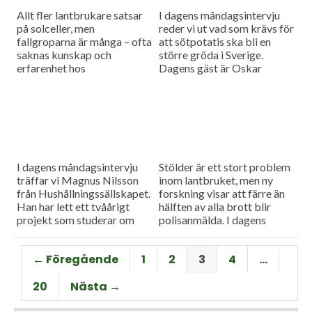
dem som har behov av den.
Allt fler lantbrukare satsar
I dagens måndagsintervju
Vi har också...
på solceller, men
reder vi ut vad som krävs för
fallgroparna är många – ofta
att sötpotatis ska bli en
saknas kunskap och
större gröda i Sverige.
erfarenhet hos
Dagens gäst är Oskar
installatörerna. Vi har bjudit
Hansson från HIR Skåne.
in Ola Carlsson från
Som vanligt blir det även en
Länsförsäkringar för att ta
nyhetsuppdatering med en
reda på hur man enklast
rapport från
undviker problemen.
spannmålsmarknaden.
I dagens måndagsintervju
Stölder är ett stort problem
träffar vi Magnus Nilsson
inom lantbruket, men ny
från Hushållningssällskapet.
forskning visar att färre än
Han har lett ett tvåårigt
hälften av alla brott blir
projekt som studerar om
polisanmälda. I dagens
man kan utesluta fosforn i
måndagsintervju ska Stina
startgivan för fodermajs.
Bengtsson berätta mer om
← Föregående
1
2
3
4
…
Det skulle kunna leda till
sin studie bland 570
mindre övergödning och att
lantbrukare,
20
Nästa →
odlaren sparar pengar.
maskinentreprenörer och
åkare.