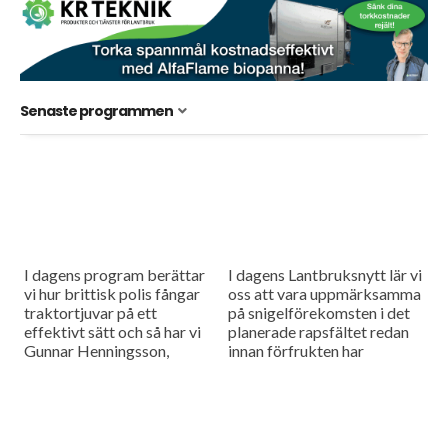
Senaste programmen
I dagens program berättar
I dagens Lantbruksnytt lär vi
vi hur brittisk polis fångar
oss att vara uppmärksamma
traktortjuvar på ett
på snigelförekomsten i det
effektivt sätt och så har vi
planerade rapsfältet redan
Gunnar Henningsson,
innan förfrukten har
rapsmästare 2016, i studion
skördats. Också träffar vi
och det är Tobias Malmberg
grundaren av det nystartade
som...
Drönarbolaget.