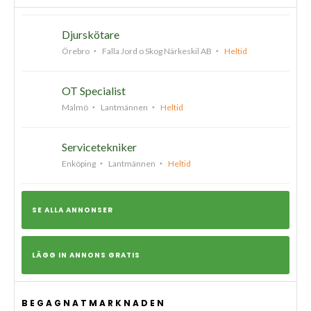
Djurskötare
Örebro
Falla Jord o Skog Närkeskil AB
Heltid
OT Specialist
Malmö
Lantmännen
Heltid
Servicetekniker
Enköping
Lantmännen
Heltid
SE ALLA ANNONSER
LÄGG IN ANNONS GRATIS
BEGAGNATMARKNADEN