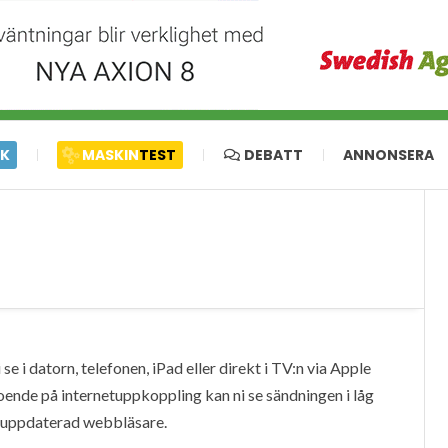
IK
MASKIN
TEST
DEBATT
ANNONSERA
e i datorn, telefonen, iPad eller direkt i TV:n via Apple
oende på internetuppkoppling kan ni se sändningen i låg
en uppdaterad webbläsare.