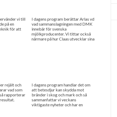
rvänder vi till
I dagens program berättar Arlas vd
de på en
vad sammanslagningen med DMK
eknik för att
innebär för svenska
mjölkproducenter. Vi tittar också
närmare på hur Claas utvecklar sina
maskiner genom noggranna
finjusteringar.
er rejält och
I dagens program handlar det om
arar vad som
att betesdjur kan skydda mot
 så rapporterar
bränder i skog och mark och så
esultat.
sammanfattar vi veckans
viktigaste nyheter och har en
söndagstävling.