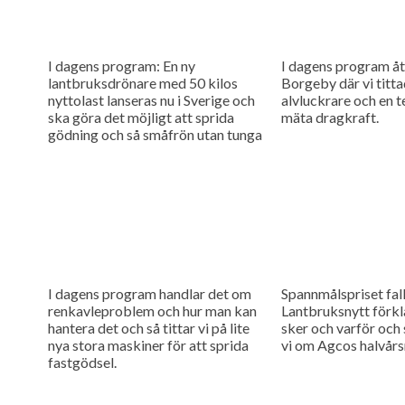
I dagens program: En ny
I dagens program åte
lantbruksdrönare med 50 kilos
Borgeby där vi titta
nyttolast lanseras nu i Sverige och
alvluckrare och en t
ska göra det möjligt att sprida
mäta dragkraft.
gödning och så småfrön utan tunga
maskiner i fält....
I dagens program handlar det om
Spannmålspriset fall
renkavleproblem och hur man kan
Lantbruksnytt förkl
hantera det och så tittar vi på lite
sker och varför och
nya stora maskiner för att sprida
vi om Agcos halvårsr
fastgödsel.