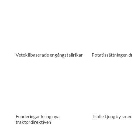
Veteklibaserade engångstallrikar
Potatissättningen dr
Funderingar kring nya
Trolle Ljungby smed
traktordirektiven