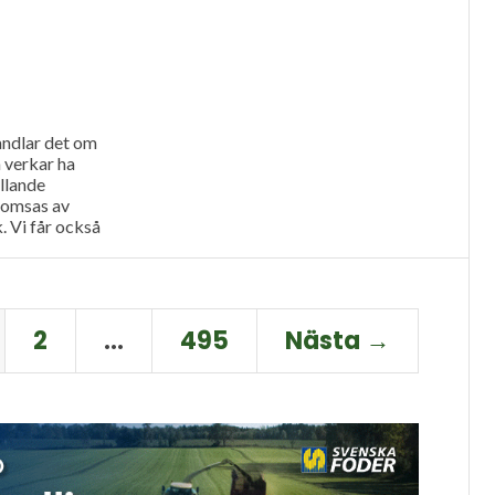
andlar det om
 verkar ha
llande
romsas av
. Vi får också
Ystamaskiners
lgänglighet
2
…
495
Nästa →