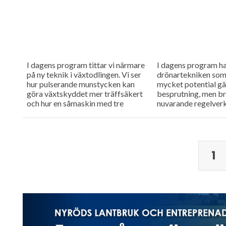
I dagens program tittar vi närmare
I dagens program h
på ny teknik i växtodlingen. Vi ser
drönartekniken som
hur pulserande munstycken kan
mycket potential gä
göra växtskyddet mer träffsäkert
besprutning, men b
och hur en såmaskin med tre
nuvarande regelverk
separata tankar kan...
höra om företaget 
arbete med webbtil
och...
1