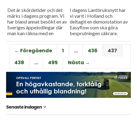
Det är skördetider och det
I dagens Lantbruksnytt har
märks i dagens program. Vi
vi varit i Holland och
har bland annat besökt en av
deltagit en demonstation av
Sveriges äppelodlingar där
Easyflow som ska göra
man kan räkna med en
besprutningen säkrare.
rekordskörd. Och så har
Dessutom har vi besökt
Anders Niléhn...
grönsaksodlaren Per
← Föregående
1
…
436
437
Modigs gård där man utför...
438
…
495
Nästa →
Senaste inslagen