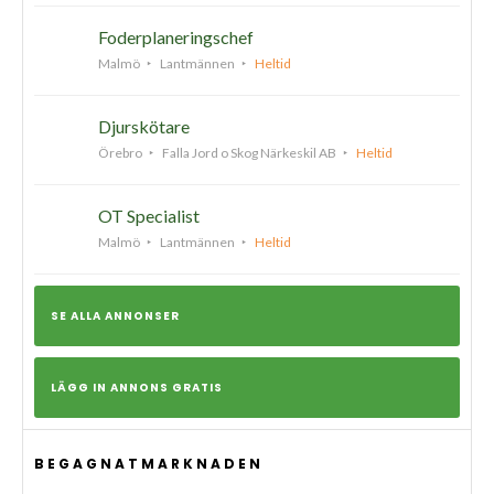
Foderplaneringschef
Malmö
Lantmännen
Heltid
Djurskötare
Örebro
Falla Jord o Skog Närkeskil AB
Heltid
OT Specialist
Malmö
Lantmännen
Heltid
SE ALLA ANNONSER
LÄGG IN ANNONS GRATIS
BEGAGNATMARKNADEN