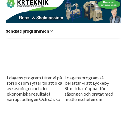
Senaste programmen
I dagens program tittar vi på
I dagens program så
försök som syftar till att öka
berättar vi att Lyckeby
avkastningen och det
Starch har öppnat för
ekonomiska resultatet i
säsongen och pratat med
vårrapsodlingen Och så ska
medlemschefen om
Lantmännen minska sin
förväntningarna inför
klimatpåverkan,
säsongen. Dessutom har vi
Lantbruksnytt berättar hur.
varit i Danmark och kollat
in...