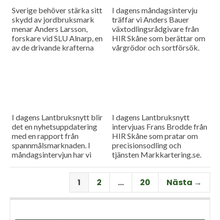
Sverige behöver stärka sitt
I dagens måndagsintervju
skydd av jordbruksmark
träffar vi Anders Bauer
menar Anders Larsson,
växtodlingsrådgivare från
forskare vid SLU Alnarp, en
HIR Skåne som berättar om
av de drivande krafterna
vårgrödor och sortförsök.
bakom föreningen Den
Goda Jorden. Idag är han på
besök i vår måndagsintervju.
Som vanligt rapporterar vi
även från
spannmålsmarknaden.
I dagens Lantbruksnytt blir
I dagens Lantbruksnytt
det en nyhetsuppdatering
intervjuas Frans Brodde från
med en rapport från
HIR Skåne som pratar om
spannmålsmarknaden. I
precisionsodling och
måndagsintervjun har vi
tjänsten Markkartering.se.
besök av Tornums förre vd
Det blir också en
Per Larsson som idag har
nyhetsuppdatering med en
1
2
…
20
Nästa →
rollen som senior advisor på
rapport från
företaget.
spannmålsmarknaden.