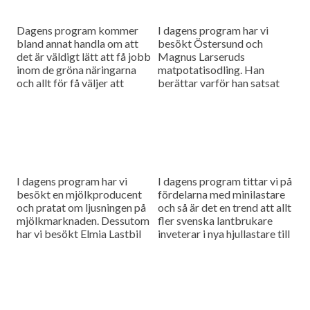
Dagens program kommer
I dagens program har vi
bland annat handla om att
besökt Östersund och
det är väldigt lätt att få jobb
Magnus Larseruds
inom de gröna näringarna
matpotatisodling. Han
och allt för få väljer att
berättar varför han satsat
vidareutbilda sig. Och så
på just matpotatis.
börjar...
Dessutom rapporterar vi om
Arlas halvårsrapport.
I dagens program har vi
I dagens program tittar vi på
besökt en mjölkproducent
fördelarna med minilastare
och pratat om ljusningen på
och så är det en trend att allt
mjölkmarknaden. Dessutom
fler svenska lantbrukare
har vi besökt Elmia Lastbil
inveterar i nya hjullastare till
och spanat in intressanta
sina gårdar.
maskinnyheter som passar
lantbruket.