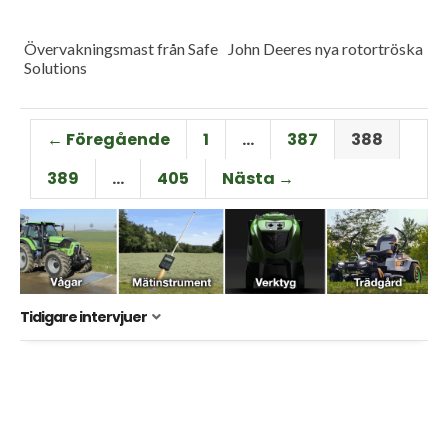
Övervakningsmast från Safe
John Deeres nya rotortröska
Solutions
← Föregående
1
…
387
388
389
…
405
Nästa →
Tidigare intervjuer