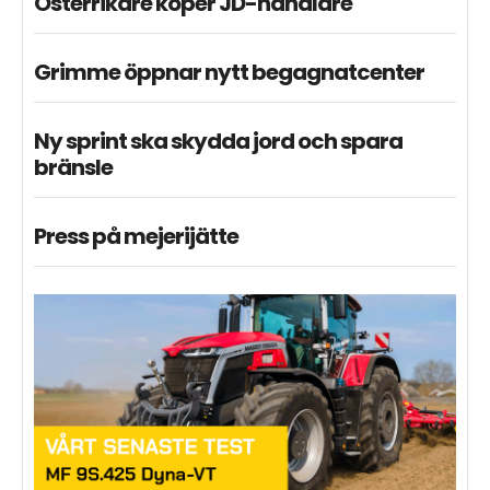
Österrikare köper JD-handlare
Grimme öppnar nytt begagnatcenter
Ny sprint ska skydda jord och spara
bränsle
Press på mejerijätte