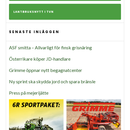
LANTBRUKSNYTT I TVN
SENASTE INLÄGGEN
ASF smitta – Allvarligt för finsk grisnäring
Österrikare köper JD-handlare
Grimme öppnar nytt begagnatcenter
Ny sprint ska skydda jord och spara bränsle
Press på mejerijätte