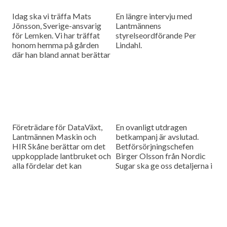
Idag ska vi träffa Mats
En längre intervju med
Jönsson, Sverige-ansvarig
Lantmännens
för Lemken. Vi har träffat
styrelseordförande Per
honom hemma på gården
Lindahl.
där han bland annat berättar
hur det är att kämpa in ett
märke på en marknad som
bitvis kan vara ganska
konservativ.
Företrädare för DataVäxt,
En ovanligt utdragen
Lantmännen Maskin och
betkampanj är avslutad.
HIR Skåne berättar om det
Betförsörjningschefen
uppkopplade lantbruket och
Birger Olsson från Nordic
alla fördelar det kan
Sugar ska ge oss detaljerna i
medföra för ökad kontroll
dagens måndagsintervju.
över såväl maskinerna som
gårdens ekonomi.