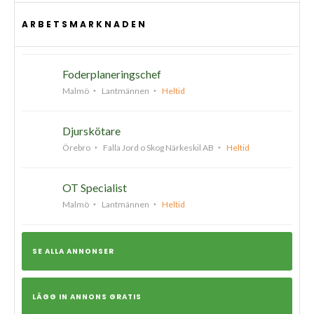
ARBETSMARKNADEN
Foderplaneringschef
Malmö
Lantmännen
Heltid
Djurskötare
Örebro
Falla Jord o Skog Närkeskil AB
Heltid
OT Specialist
Malmö
Lantmännen
Heltid
SE ALLA ANNONSER
LÄGG IN ANNONS GRATIS