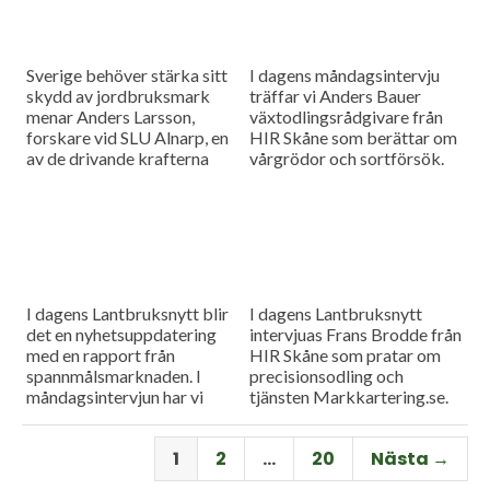
Sverige behöver stärka sitt
I dagens måndagsintervju
skydd av jordbruksmark
träffar vi Anders Bauer
menar Anders Larsson,
växtodlingsrådgivare från
forskare vid SLU Alnarp, en
HIR Skåne som berättar om
av de drivande krafterna
vårgrödor och sortförsök.
bakom föreningen Den
Goda Jorden. Idag är han på
besök i vår måndagsintervju.
Som vanligt rapporterar vi
även från
spannmålsmarknaden.
I dagens Lantbruksnytt blir
I dagens Lantbruksnytt
det en nyhetsuppdatering
intervjuas Frans Brodde från
med en rapport från
HIR Skåne som pratar om
spannmålsmarknaden. I
precisionsodling och
måndagsintervjun har vi
tjänsten Markkartering.se.
besök av Tornums förre vd
Det blir också en
Per Larsson som idag har
nyhetsuppdatering med en
1
2
…
20
Nästa →
rollen som senior advisor på
rapport från
företaget.
spannmålsmarknaden.