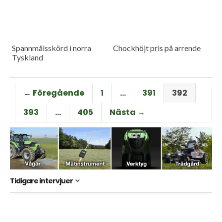
Spannmålsskörd i norra
Chockhöjt pris på arrende
Tyskland
← Föregående
1
…
391
392
393
…
405
Nästa →
Tidigare intervjuer