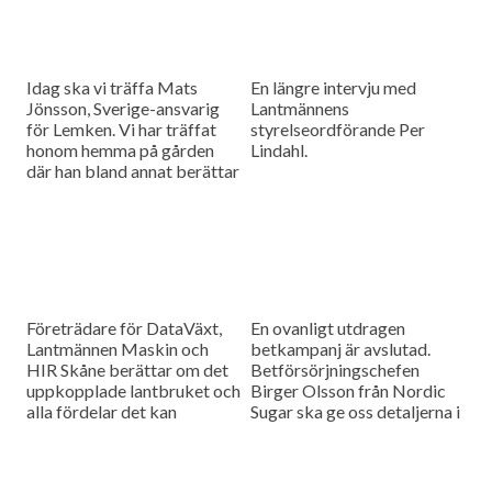
Idag ska vi träffa Mats
En längre intervju med
Jönsson, Sverige-ansvarig
Lantmännens
för Lemken. Vi har träffat
styrelseordförande Per
honom hemma på gården
Lindahl.
där han bland annat berättar
hur det är att kämpa in ett
märke på en marknad som
bitvis kan vara ganska
konservativ.
Företrädare för DataVäxt,
En ovanligt utdragen
Lantmännen Maskin och
betkampanj är avslutad.
HIR Skåne berättar om det
Betförsörjningschefen
uppkopplade lantbruket och
Birger Olsson från Nordic
alla fördelar det kan
Sugar ska ge oss detaljerna i
medföra för ökad kontroll
dagens måndagsintervju.
över såväl maskinerna som
gårdens ekonomi.