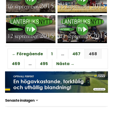
← Föregående
1
…
467
468
469
…
495
Nästa →
Senaste inslagen