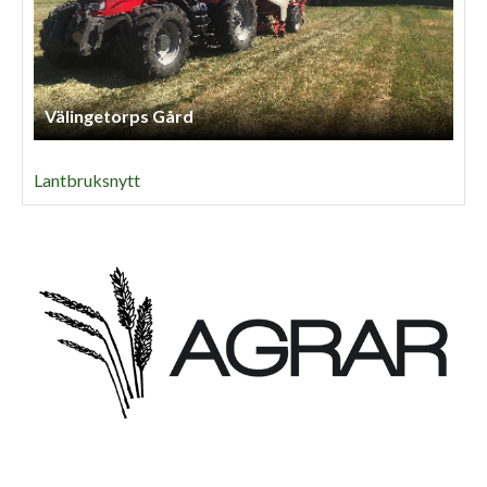
Välingetorps Gård