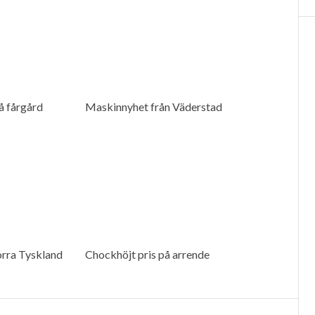
å fårgård
Maskinnyhet från Väderstad
orra Tyskland
Chockhöjt pris på arrende