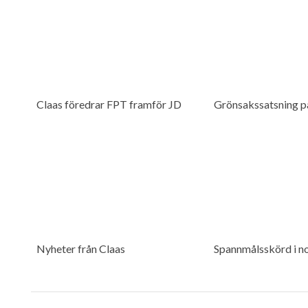
Claas föredrar FPT framför JD
Grönsakssatsning p
Nyheter från Claas
Spannmålsskörd i n