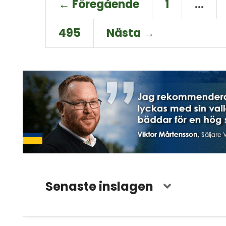
← Föregående
1
…
495
Nästa →
Senaste inslagen