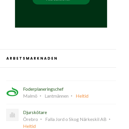
ARBETSMARKNADEN
Foderplaneringschef
Malmö
Lantmännen
Heltid
Djurskötare
Örebro
Falla Jord o Skog Närkeskil AB
Heltid