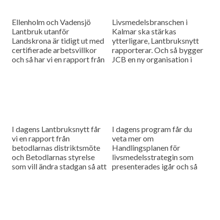
Ellenholm och Vadensjö
Livsmedelsbranschen i
Lantbruk utanför
Kalmar ska stärkas
Landskrona är tidigt ut med
ytterligare, Lantbruksnytt
certifierade arbetsvillkor
rapporterar. Och så bygger
och så har vi en rapport från
JCB en ny organisation i
danska Plantekongressen
Sverige, vi har pratat med
om problem med gräsogräs.
deras svenska
marknadschef.
I dagens Lantbruksnytt får
I dagens program får du
vi en rapport från
veta mer om
betodlarnas distriktsmöte
Handlingsplanen för
och Betodlarnas styrelse
livsmedelsstrategin som
som vill ändra stadgan så att
presenterades igår och så
medlemmarna kommer
har vi träffat betodlare som
närmare styrelsen. Sedan
väljer bort betodling på
kan vi konstatera att
grund av dålig ersättning.
bönodlingen går...
Vi...