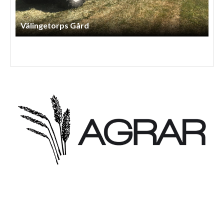
Lls Skog Och Maskintjänst