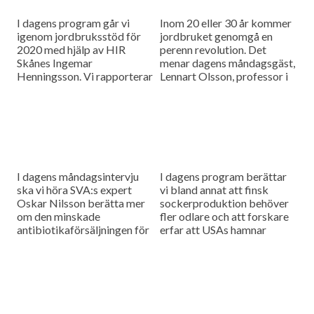
I dagens program går vi
Inom 20 eller 30 år kommer
igenom jordbruksstöd för
jordbruket genomgå en
2020 med hjälp av HIR
perenn revolution. Det
Skånes Ingemar
menar dagens måndagsgäst,
Henningsson. Vi rapporterar
Lennart Olsson, professor i
också från
hållbarhetsvetenskap vid
spannmålsmarknaden.
Lunds universitet.
I dagens måndagsintervju
I dagens program berättar
ska vi höra SVA:s expert
vi bland annat att finsk
Oskar Nilsson berätta mer
sockerproduktion behöver
om den minskade
fler odlare och att forskare
antibiotikaförsäljningen för
erfar att USAs hamnar
djuranvändning i EU.
bombarderas med afrikansk
svinpest.