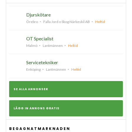
Djurskötare
Örebro
Falla Jord o Skog Närkeskil AB
Heltid
OT Specialist
Malmö
Lantmännen
Heltid
Servicetekniker
Enköping
Lantmännen
Heltid
SE ALLA ANNONSER
LÄGG IN ANNONS GRATIS
BEGAGNATMARKNADEN