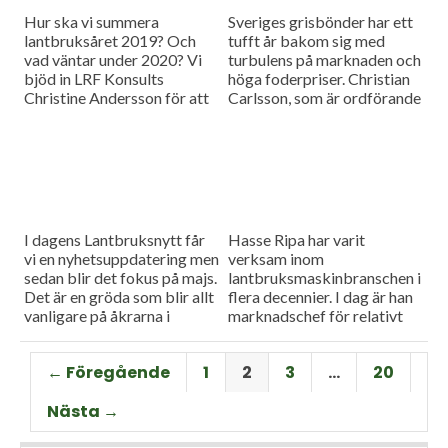
Hur ska vi summera
Sveriges grisbönder har ett
lantbruksåret 2019? Och
tufft år bakom sig med
vad väntar under 2020? Vi
turbulens på marknaden och
bjöd in LRF Konsults
höga foderpriser. Christian
Christine Andersson för att
Carlsson, som är ordförande
reda ut några av
för Skånes och Blekinges
frågetecknen i dagens
grisproducenter, vågar ändå
måndagsintervju
se positivt på det
kommande året. Hör mer i
dagens måndagsintervju.
I dagens Lantbruksnytt får
Hasse Ripa har varit
vi en nyhetsuppdatering men
verksam inom
sedan blir det fokus på majs.
lantbruksmaskinbranschen i
Det är en gröda som blir allt
flera decennier. I dag är han
vanligare på åkrarna i
marknadschef för relativt
framför allt Sydsverige. En
nystartade Swedish Agro
som vet allt om majsens
Machinery med
← Föregående
1
2
3
…
20
fördelar, men också om
huvudagenturen Claas. Hur
majsens utmaningar, är Hans
går det för Swedish Agro
Nästa →
Thorell som började odla
Machinery?
grödan redan på 70-talet.