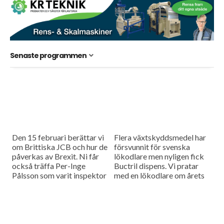
Senaste programmen
Den 15 februari berättar vi
Flera växtskyddsmedel har
om Brittiska JCB och hur de
försvunnit för svenska
påverkas av Brexit. Ni får
lökodlare men nyligen fick
också träffa Per-Inge
Buctril dispens. Vi pratar
Pålsson som varit inspektor
med en lökodlare om årets
på Trolle Ljungby i 35 år
odling. Dessutom besöker vi
men...
Sjörups traktor i Danmark
som sedan 1963...