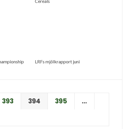
Cereals
hampionship
LRFs mjölkrapport juni
393
394
395
…