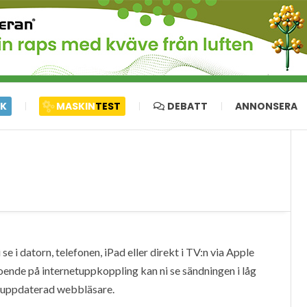
IK
MASKIN
TEST
DEBATT
ANNONSERA
e i datorn, telefonen, iPad eller direkt i TV:n via Apple
oende på internetuppkoppling kan ni se sändningen i låg
en uppdaterad webbläsare.