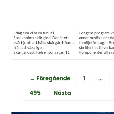
I dag ska vi ta en tur ut i
I dagens program k
Stockholms skärgård. Det är ett
annat besöka det d
svårt jobb att hålla skärgårdsöarna
familjeföretaget Br
från att växa igen.
sin litenhet tillverkar
Skärgårdsstiftelsen som äger 11
komponenter till sin
000 hektar mark...
egen regi. Också har.
← Föregående
1
…
495
Nästa →