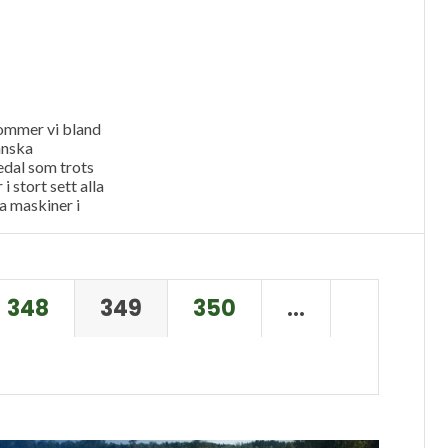
ommer vi bland
anska
edal som trots
 i stort sett alla
a maskiner i
..
348
349
350
…