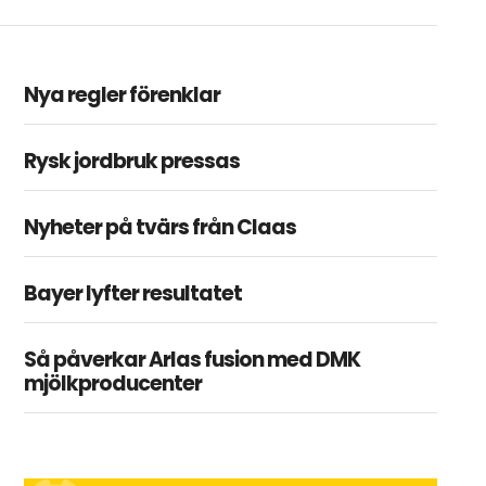
Nya regler förenklar
Rysk jordbruk pressas
Nyheter på tvärs från Claas
Bayer lyfter resultatet
Så påverkar Arlas fusion med DMK
mjölkproducenter