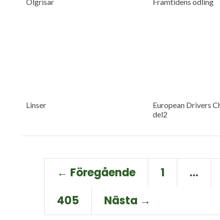
Ölgrisar
Framtidens odling
Linser
European Drivers C
del2
← Föregående
1
…
405
Nästa →