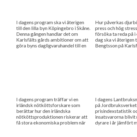
I dagens program ska vi återigen
Hur påverkas djurbö
till den lilla byn Köpingebro i Skåne.
press och hög stres
Denna gången handlar det om
försöka ta reda på i 
Karlsfälts gårds ambitioner om att
dag ska vi återigen t
göra byns dagligvaruhandel till en
Bengtsson på Karlsfä
unik mötesplats....
I dagens program träffar vi en
I dagens Lantbruksny
irländsk nötköttsforskare som
på Jordbruksverket
berättar hur den irländska
prisindexstatistik oc
nötköttsproduktionen riskerar att
insatsvarorna blivit
få stora ekonomiska problem när
dyrare i år jämfört 
Storbritannien lämnar EU. Vi
Vi besöker även da
besöker även danska Dal-Bo, en...
Maskinhandler...