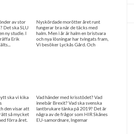
nder av stor
Nyskördade morötter året runt
s? Det ska SLU
fungerar bra när de täcks med
en ny studie. I
halm. Men i år är halm en bristvara
räffa Erik
och nya lösningar har tvingats fram,
lts...
Vi besöker Lyckås Gård. Och
anledningen...
tt ska vi kika
Vad händer med krisstödet? Vad
s
innebär Brexit? Vad ska svenska
h den visar att
lantbrukare tänka på 2019? Det är
 rätt så mycket
några av de frågor som HIR Skånes
med förra året.
EU-samordnare, Ingemar
nska
Henningsson, ger svar på i...