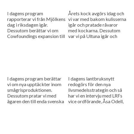
I dagens program
Årets kock avgörs idag och
rapporterar vi från Mjölkens
vi var med bakom kulisserna
dag i riksdagen igår.
igår och pratade råvaror
Dessutom berättar vi om
med kockarna. Dessutom
Cowfoundings expansion till
var vi på Ultuna igår och
Stockholm som ger fart på
hörde en sammanfattning av
affärerna.
LUPP-kommitténs arbete
de...
I dagens program berättar
I dagens lantbruksnytt
vi om nya upptäckter inom
redogörs för den nya
smågrisproduktionen.
livsmedelsstrategin och så
Dessutom pratar vi med
har vi en intervju med LRFs
ägaren den till enda svenska
vice ordförande, Åsa Odell,
montern på mat- och
om hur LRF ser på strategin.
jordbruksmässan Grüne
Woche.