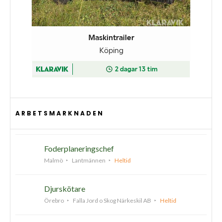
ARBETSMARKNADEN
Foderplaneringschef
Malmö
Lantmännen
Heltid
Djurskötare
Örebro
Falla Jord o Skog Närkeskil AB
Heltid