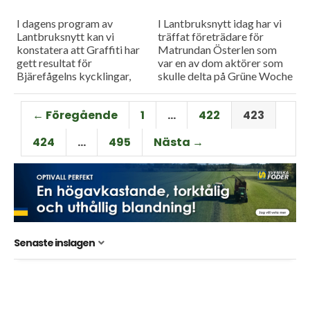
I dagens program av
I Lantbruksnytt idag har vi
Lantbruksnytt kan vi
träffat företrädare för
konstatera att Graffiti har
Matrundan Österlen som
gett resultat för
var en av dom aktörer som
Bjärefågelns kycklingar,
skulle delta på Grüne Woche
bland annat har dödligheten
men som i sista stund fick
minskat. Sedan har vi även
besked att...
← Föregående
1
…
422
423
gått på kurs för att...
424
…
495
Nästa →
Senaste inslagen