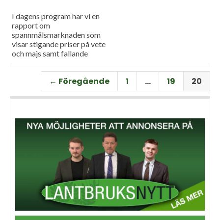
I dagens program har vi en
rapport om
spannmålsmarknaden som
visar stigande priser på vete
och majs samt fallande
priser på soja. Och så har vi
premiär för vårt
← Föregående
1
…
19
20
måndagsprogram med en
längre intervju med Erik
Stjerndahl vd för HIR Skåne,
som berättar om Borgeby
fältdagar.