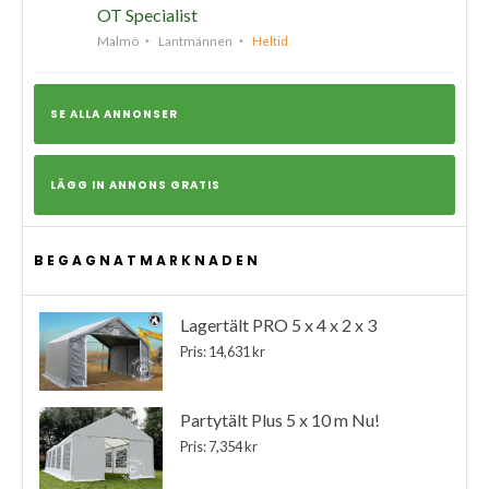
OT Specialist
Malmö
Lantmännen
Heltid
SE ALLA ANNONSER
LÄGG IN ANNONS GRATIS
BEGAGNATMARKNADEN
Lagertält PRO 5 x 4 x 2 x 3
Pris: 14,631 kr
Partytält Plus 5 x 10 m Nu!
Pris: 7,354 kr