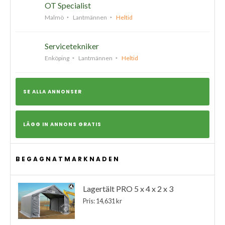
OT Specialist
Malmö
Lantmännen
Heltid
Servicetekniker
Enköping
Lantmännen
Heltid
SE ALLA ANNONSER
LÄGG IN ANNONS GRATIS
BEGAGNATMARKNADEN
Lagertält PRO 5 x 4 x 2 x 3
Pris: 14,631 kr