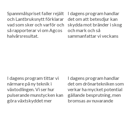
Spannmålspriset faller rejält
I dagens program handlar
och Lantbruksnytt förklarar
det om att betesdjur kan
vad som sker och varför och
skydda mot bränder i skog
så rapporterar vi om Agcos
och mark och så
halvårsresultat.
sammanfattar vi veckans
viktigaste nyheter och har
en söndagstävling.
I dagens program tittar vi
I dagens program handlar
närmare på ny teknik i
det om drönartekniken som
växtodlingen. Vi ser hur
verkar ha mycket potential
pulserande munstycken kan
gällande besprutning, men
göra växtskyddet mer
bromsas av nuvarande
träffsäkert och hur en
regelverk. Vi får också höra
såmaskin med tre separata
om företaget Ystamaskiners
tankar kan...
arbete med
webbtillgänglighet och...