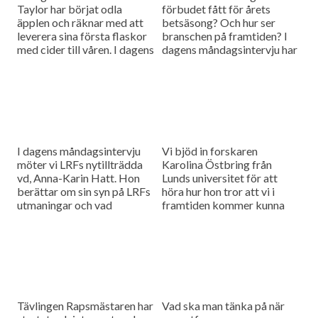
Taylor har börjat odla
förbudet fått för årets
äpplen och räknar med att
betsäsong? Och hur ser
leverera sina första flaskor
branschen på framtiden? I
med cider till våren. I dagens
dagens måndagsintervju har
måndagsintervju ska vi höra
vi bjudit in Fredrik Larsson
vilka utmaningar den här
från Betodlarnas styrelse
sortens odling medför
för att höra efter.
I dagens måndagsintervju
Vi bjöd in forskaren
möter vi LRFs nytillträdda
Karolina Östbring från
vd, Anna-Karin Hatt. Hon
Lunds universitet för att
berättar om sin syn på LRFs
höra hur hon tror att vi i
utmaningar och vad
framtiden kommer kunna
organisationen behöver
använda raps som
fokusera på framöver.
människoföda och inte bara
oljeproduktion.
Tävlingen Rapsmästaren har
Vad ska man tänka på när