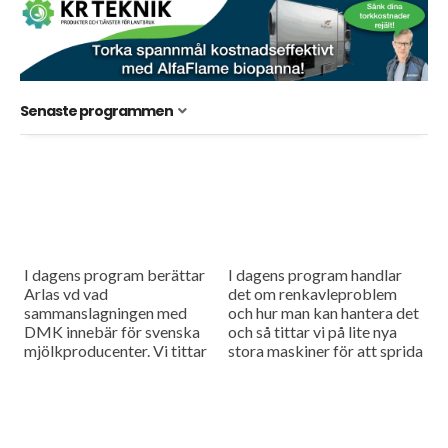
Senaste programmen
I dagens program berättar
I dagens program handlar
Arlas vd vad
det om renkavleproblem
sammanslagningen med
och hur man kan hantera det
DMK innebär för svenska
och så tittar vi på lite nya
mjölkproducenter. Vi tittar
stora maskiner för att sprida
också närmare på hur Claas
fastgödsel.
utvecklar sina maskiner
genom noggranna
finjusteringar.