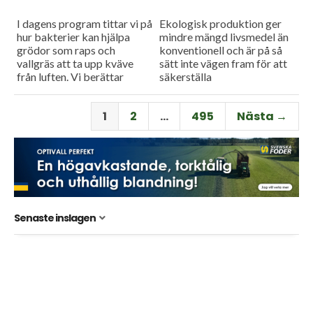
I dagens program tittar vi på
Ekologisk produktion ger
hur bakterier kan hjälpa
mindre mängd livsmedel än
grödor som raps och
konventionell och är på så
vallgräs att ta upp kväve
sätt inte vägen fram för att
från luften. Vi berättar
säkerställa
också om ett försök med
livsmedelsberedskapen,
biokol som...
men tar man hänsyn till att
1
2
…
495
Nästa →
konventionell produktion
kan störas...
Senaste inslagen