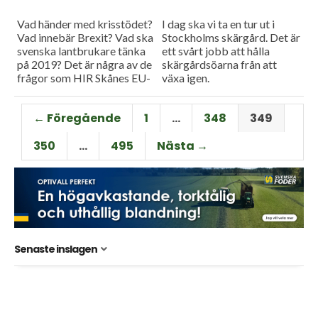
Vad händer med krisstödet?
I dag ska vi ta en tur ut i
Vad innebär Brexit? Vad ska
Stockholms skärgård. Det är
svenska lantbrukare tänka
ett svårt jobb att hålla
på 2019? Det är några av de
skärgårdsöarna från att
frågor som HIR Skånes EU-
växa igen.
samordnare, Ingemar
Skärgårdsstiftelsen som
Henningsson, ger svar på i...
äger 11 000 hektar mark...
← Föregående
1
…
348
349
350
…
495
Nästa →
Senaste inslagen