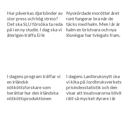
Hur påverkas djurbönder av
Nyskördade morötter året
stor press och hög stress?
runt fungerar bra när de
Det ska SLU försöka ta reda
täcks med halm. Men i år är
på i en ny studie. I dag ska vi
halm en bristvara och nya
återigen träffa Erik
lösningar har tvingats fram,
Bengtsson på Karlsfälts...
Vi besöker Lyckås Gård.
Och anledningen...
I dagens program träffar vi
I dagens Lantbruksnytt ska
en irländsk
vi kika på Jordbruksverkets
nötköttsforskare som
prisindexstatistik och den
berättar hur den irländska
visar att insatsvarorna blivit
nötköttsproduktionen
rätt så mycket dyrare i år
riskerar att få stora
jämfört med förra året. Vi
ekonomiska problem när
besöker även danska
Storbritannien lämnar EU. Vi
Maskinhandler...
besöker även danska Dal-
Bo, en...