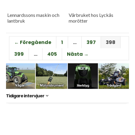
Lennardssons maskin och
Vårbruket hos Lyckås
lantbruk
morötter
← Föregående
1
…
397
398
399
…
405
Nästa →
Tidigare intervjuer