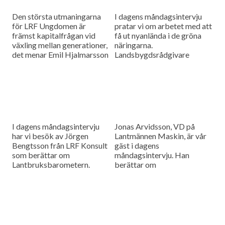
Den största utmaningarna
I dagens måndagsintervju
för LRF Ungdomen är
pratar vi om arbetet med att
främst kapitalfrågan vid
få ut nyanlända i de gröna
växling mellan generationer,
näringarna.
det menar Emil Hjalmarsson
Landsbygdsrådgivare
ordförande för LRF
Christer Yrjas från
Ungdomen Skåne som är
Hushållningssällskapet
gäst i vår måndagsintervju.
berättar om
matchningsprojekt i Skåne i
samarbete med
Arbetsförmedlingen.
I dagens måndagsintervju
Jonas Arvidsson, VD på
har vi besök av Jörgen
Lantmännen Maskin, är vår
Bengtsson från LRF Konsult
gäst i dagens
som berättar om
måndagsintervju. Han
Lantbruksbarometern.
berättar om
lantbruksmaskinbranschen
och alla de förändringar som
sker där.