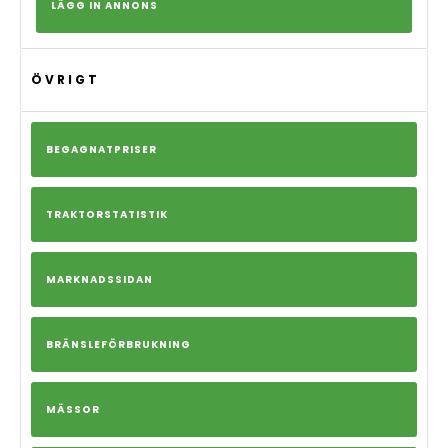
LÄGG IN ANNONS
ÖVRIGT
BEGAGNATPRISER
TRAKTORSTATISTIK
MARKNADSSIDAN
BRÄNSLEFÖRBRUKNING
MÄSSOR