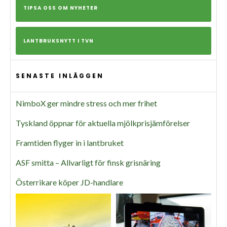
TIPSA OSS OM NYHETER
LANTBRUKSNYTT I TVN
SENASTE INLÄGGEN
NimboX ger mindre stress och mer frihet
Tyskland öppnar för aktuella mjölkprisjämförelser
Framtiden flyger in i lantbruket
ASF smitta – Allvarligt för finsk grisnäring
Österrikare köper JD-handlare