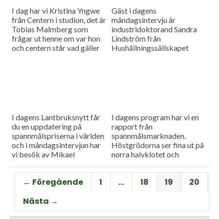
I dag har vi Kristina Yngwe
Gäst i dagens
från Centern i studion, det är
måndagsintervju är
Tobias Malmberg som
industridoktorand Sandra
frågar ut henne om var hon
Lindström från
och centern står vad gäller
Hushållningssällskapet
viktiga lantbruksfrågor, och
Skåne. Hon ger konkreta
så en rapport från
tips till lantbrukare som
spannmålsmarknaden där
sysslar med oljeväxter. Vi
priset på vete och majs går
har också en färsk rapport
upp.
från spannmålsmarknaden.
I dagens Lantbruksnytt får
I dagens program har vi en
du en uppdatering på
rapport från
spannmålspriserna i världen
spannmålsmarknaden.
och i måndagsintervjun har
Höstgrödorna ser fina ut på
vi besök av Mikael
norra halvklotet och
Jeppsson, spannmålschef på
vårbruket flyter på bra.
Lantmännen.
Gäst i vår måndagsintervju
← Föregående
1
…
18
19
20
är Torbjörn Lithell från HK
Scan som berättar om
Nästa →
animalieproduktionen och
slakteribranchens