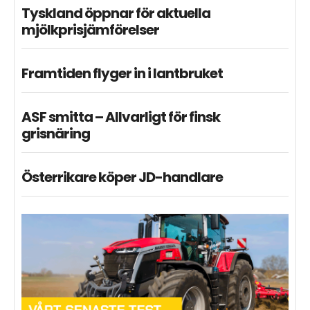
Tyskland öppnar för aktuella
mjölkprisjämförelser
Framtiden flyger in i lantbruket
ASF smitta – Allvarligt för finsk
grisnäring
Österrikare köper JD-handlare