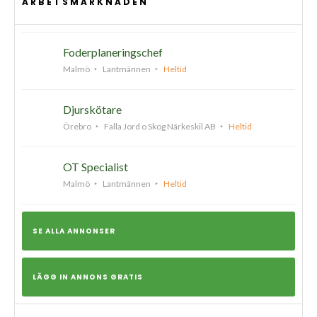
ARBETSMARKNADEN
Foderplaneringschef
Malmö
Lantmännen
Heltid
Djurskötare
Örebro
Falla Jord o Skog Närkeskil AB
Heltid
OT Specialist
Malmö
Lantmännen
Heltid
SE ALLA ANNONSER
LÄGG IN ANNONS GRATIS