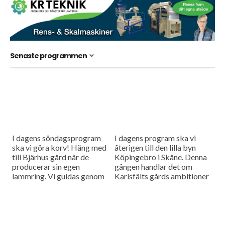
Senaste programmen
I dagens söndagsprogram
I dagens program ska vi
ska vi göra korv! Häng med
återigen till den lilla byn
till Bjärhus gård när de
Köpingebro i Skåne. Denna
producerar sin egen
gången handlar det om
lammring. Vi guidas genom
Karlsfälts gårds ambitioner
processen av Max Persson
om att göra byns
som är färskköttansvarig
dagligvaruhandel till en unik
ansvarig i...
mötesplats....