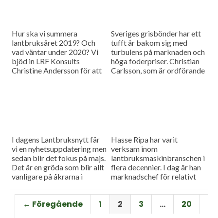
Hur ska vi summera
Sveriges grisbönder har ett
lantbruksåret 2019? Och
tufft år bakom sig med
vad väntar under 2020? Vi
turbulens på marknaden och
bjöd in LRF Konsults
höga foderpriser. Christian
Christine Andersson för att
Carlsson, som är ordförande
reda ut några av
för Skånes och Blekinges
frågetecknen i dagens
grisproducenter, vågar ändå
måndagsintervju
se positivt på det
kommande året. Hör mer i
dagens måndagsintervju.
I dagens Lantbruksnytt får
Hasse Ripa har varit
vi en nyhetsuppdatering men
verksam inom
sedan blir det fokus på majs.
lantbruksmaskinbranschen i
Det är en gröda som blir allt
flera decennier. I dag är han
vanligare på åkrarna i
marknadschef för relativt
framför allt Sydsverige. En
nystartade Swedish Agro
som vet allt om majsens
Machinery med
← Föregående
1
2
3
…
20
fördelar, men också om
huvudagenturen Claas. Hur
majsens utmaningar, är Hans
går det för Swedish Agro