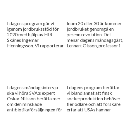
I dagens program går vi
Inom 20 eller 30 år kommer
igenom jordbruksstöd för
jordbruket genomgå en
2020 med hjälp av HIR
perenn revolution. Det
Skånes Ingemar
menar dagens måndagsgäst,
Henningsson. Vi rapporterar
Lennart Olsson, professor i
också från
hållbarhetsvetenskap vid
spannmålsmarknaden.
Lunds universitet.
I dagens måndagsintervju
I dagens program berättar
ska vi höra SVA:s expert
vi bland annat att finsk
Oskar Nilsson berätta mer
sockerproduktion behöver
om den minskade
fler odlare och att forskare
antibiotikaförsäljningen för
erfar att USAs hamnar
djuranvändning i EU.
bombarderas med afrikansk
svinpest.