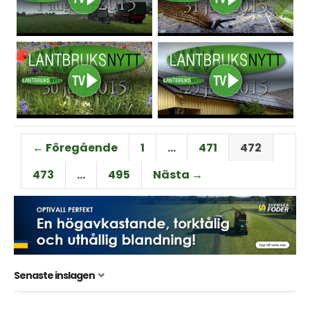
← Föregående
1
…
471
472
473
…
495
Nästa →
Senaste inslagen