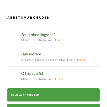
ARBETSMARKNADEN
Foderplaneringschef
Malmö
Lantmännen
Heltid
Djurskötare
Örebro
Falla Jord o Skog Närkeskil AB
Heltid
OT Specialist
Malmö
Lantmännen
Heltid
SE ALLA ANNONSER