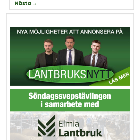
Nästa →
Thorell som började odla
Machinery?
grödan redan på 70-talet.