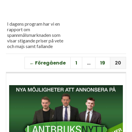
I dagens program har vi en
rapport om
spannmålsmarknaden som
visar stigande priser på vete
och majs samt fallande
priser på soja. Och så har vi
premiär för vårt
← Föregående
1
…
19
20
måndagsprogram med en
längre intervju med Erik
Stjerndahl vd för HIR Skåne,
som berättar om Borgeby
fältdagar.