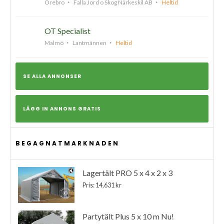
Örebro
Falla Jord o Skog Närkeskil AB
Heltid
OT Specialist
Malmö
Lantmännen
Heltid
SE ALLA ANNONSER
LÄGG IN ANNONS GRATIS
BEGAGNATMARKNADEN
Lagertält PRO 5 x 4 x 2 x 3
Pris: 14,631 kr
Partytält Plus 5 x 10 m Nu!