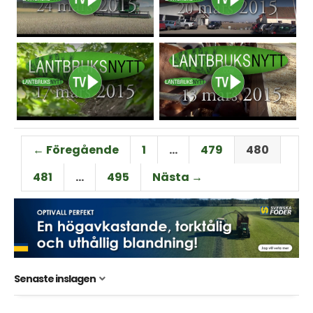
← Föregående
1
…
479
480
481
…
495
Nästa →
Senaste inslagen