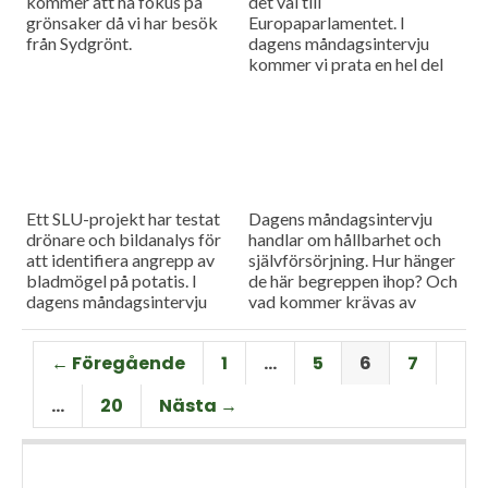
kommer att ha fokus på
det val till
grönsaker då vi har besök
Europaparlamentet. I
från Sydgrönt.
dagens måndagsintervju
kommer vi prata en hel del
om EU och EU:s
jordbrukspolitik. Gäst är
Ewa Rabinowicz, professor i
jordbruksekonomi.
Ett SLU-projekt har testat
Dagens måndagsintervju
drönare och bildanalys för
handlar om hållbarhet och
att identifiera angrepp av
självförsörjning. Hur hänger
bladmögel på potatis. I
de här begreppen ihop? Och
dagens måndagsintervju
vad kommer krävas av
förklarar forskaren Erik
svenskt lantbruk framöver?
Alexandersson hur metoden
Dagens gäst heter Georg
← Föregående
1
…
5
6
7
fungerar.
Carlsson och är forskare på
SLU, Alnarp.
…
20
Nästa →