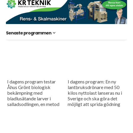
Senaste programmen
I dagens program testar
I dagens program: En ny
Åhus Grönt biologisk
lantbruksdrönare med 50
bekämpning med
kilos nyttolast lanseras nu i
bladlusätande larver i
Sverige och ska göra det
salladsodlingen, en metod
möjligt att sprida gödning
som ser ut att ge lovande
och så småfrön utan tunga
resultat. Vi besöker också
maskiner i fält....
Rippa Nordic, företaget
som vill...