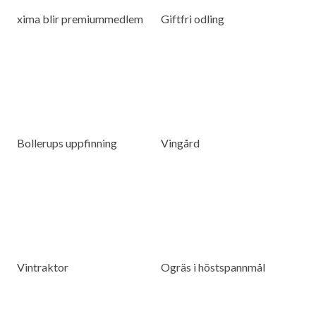
xima blir premiummedlem
Giftfri odling
Bollerups uppfinning
Vingård
Vintraktor
Ogräs i höstspannmål