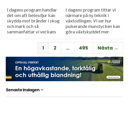
I dagens program handlar
I dagens program tittar vi
det om att betesdjur kan
närmare på ny teknik i
skydda mot bränder i skog
växtodlingen. Vi ser hur
och mark och så
pulserande munstycken kan
sammanfattar vi veckans
göra växtskyddet mer
viktigaste nyheter och har
träffsäkert och hur en
en söndagstävling.
såmaskin med tre separata
1
2
…
495
Nästa →
tankar kan...
Senaste inslagen