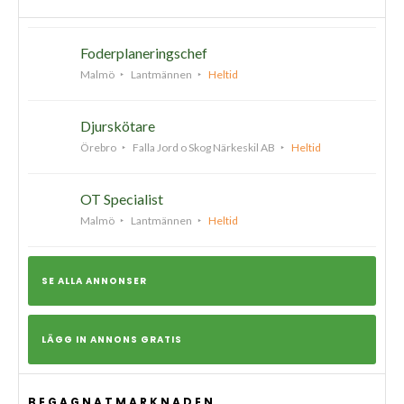
Foderplaneringschef
Malmö
Lantmännen
Heltid
Djurskötare
Örebro
Falla Jord o Skog Närkeskil AB
Heltid
OT Specialist
Malmö
Lantmännen
Heltid
SE ALLA ANNONSER
LÄGG IN ANNONS GRATIS
BEGAGNATMARKNADEN