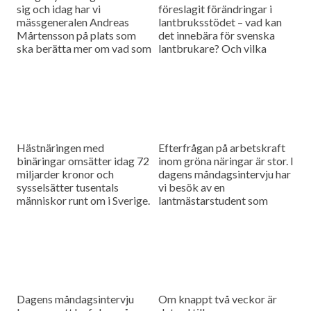
sig och idag har vi
föreslagit förändringar i
mässgeneralen Andreas
lantbruksstödet – vad kan
Mårtensson på plats som
det innebära för svenska
ska berätta mer om vad som
lantbrukare? Och vilka
händer under mässan.
konsekvenser får resultatet i
EU-parlamentsvalet? Detta
och mycket annat ska Carl-
Axel Andersson på LRF
Konsult svara på i dagens
måndagsintervju.
Hästnäringen med
Efterfrågan på arbetskraft
binäringar omsätter idag 72
inom gröna näringar är stor. I
miljarder kronor och
dagens måndagsintervju har
sysselsätter tusentals
vi besök av en
människor runt om i Sverige.
lantmästarstudent som
Men vad krävs egentligen
snart tar examen. "Ett av
för att branschen ska
mitt livs bästa beslut" så
utvecklas ännu mer? Pia
beskrivs utbildningsvalet av
Petersson,
studenten, hör mer om
verksamhetsledare för
varför i dagens program.
Hästen i Skåne är dagens
gäst i Måndagsintervjun och
Dagens måndagsintervju
Om knappt två veckor är
ger svar på dessa frågor.