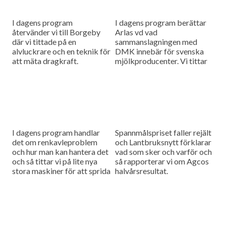
I dagens program
I dagens program berättar
återvänder vi till Borgeby
Arlas vd vad
där vi tittade på en
sammanslagningen med
alvluckrare och en teknik för
DMK innebär för svenska
att mäta dragkraft.
mjölkproducenter. Vi tittar
också närmare på hur Claas
utvecklar sina maskiner
genom noggranna
finjusteringar.
I dagens program handlar
Spannmålspriset faller rejält
det om renkavleproblem
och Lantbruksnytt förklarar
och hur man kan hantera det
vad som sker och varför och
och så tittar vi på lite nya
så rapporterar vi om Agcos
stora maskiner för att sprida
halvårsresultat.
fastgödsel.