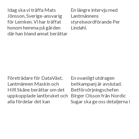
Idag ska vi träffa Mats
En längre intervju med
Jönsson, Sverige-ansvarig
Lantmännens
för Lemken. Vi har träffat
styrelseordförande Per
honom hemma på gården
Lindahl.
där han bland annat berättar
hur det är att kämpa in ett
märke på en marknad som
bitvis kan vara ganska
konservativ.
Företrädare för DataVäxt,
En ovanligt utdragen
Lantmännen Maskin och
betkampanj är avslutad.
HIR Skåne berättar om det
Betförsörjningschefen
uppkopplade lantbruket och
Birger Olsson från Nordic
alla fördelar det kan
Sugar ska ge oss detaljerna i
medföra för ökad kontroll
dagens måndagsintervju.
över såväl maskinerna som
gårdens ekonomi.