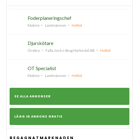
Foderplaneringschef
Malmö
Lantmännen
Heltid
Djurskötare
Örebro
Falla Jord o Skog Närkeskil AB
Heltid
OT Specialist
Malmö
Lantmännen
Heltid
SE ALLA ANNONSER
LÄGG IN ANNONS GRATIS
BEGAGNATMARKNADEN