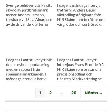
Sverige behöver stärka sitt
I dagens måndagsintervju
skydd av jordbruksmark
träffar vi Anders Bauer
menar Anders Larsson,
växtodlingsrådgivare från
forskare vid SLU Alnarp, en
HIR Skåne som berättar om
av de drivande krafterna
vårgrödor och sortförsök.
bakom föreningen Den
Goda Jorden. Idag är han på
besök i vår måndagsintervju.
Som vanligt rapporterar vi
även från
spannmålsmarknaden.
I dagens Lantbruksnytt blir
I dagens Lantbruksnytt
det en nyhetsuppdatering
intervjuas Frans Brodde från
med en rapport från
HIR Skåne som pratar om
spannmålsmarknaden. I
precisionsodling och
måndagsintervjun har vi
tjänsten Markkartering.se.
besök av Tornums förre vd
Det blir också en
Per Larsson som idag har
nyhetsuppdatering med en
1
2
…
20
Nästa →
rollen som senior advisor på
rapport från
företaget.
spannmålsmarknaden.