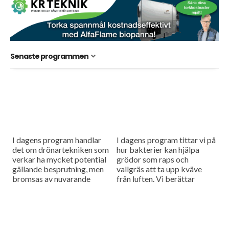
Senaste programmen
I dagens program handlar
I dagens program tittar vi på
det om drönartekniken som
hur bakterier kan hjälpa
verkar ha mycket potential
grödor som raps och
gällande besprutning, men
vallgräs att ta upp kväve
bromsas av nuvarande
från luften. Vi berättar
regelverk. Vi får också höra
också om ett försök med
om företaget Ystamaskiners
biokol som...
arbete med
webbtillgänglighet och...