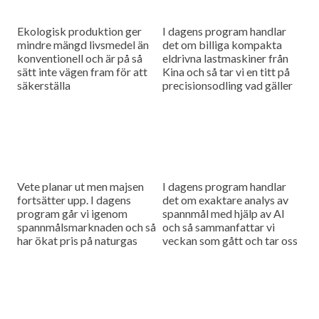
Ekologisk produktion ger
I dagens program handlar
mindre mängd livsmedel än
det om billiga kompakta
konventionell och är på så
eldrivna lastmaskiner från
sätt inte vägen fram för att
Kina och så tar vi en titt på
säkerställa
precisionsodling vad gäller
livsmedelsberedskapen,
växtskydd.
men tar man hänsyn till att
konventionell produktion
kan störas...
Vete planar ut men majsen
I dagens program handlar
fortsätter upp. I dagens
det om exaktare analys av
program går vi igenom
spannmål med hjälp av AI
spannmålsmarknaden och så
och så sammanfattar vi
har ökat pris på naturgas
veckan som gått och tar oss
fått gödselpriset att börja
an en ny tävlingsfråga.
stiga igen, även i Sverige.