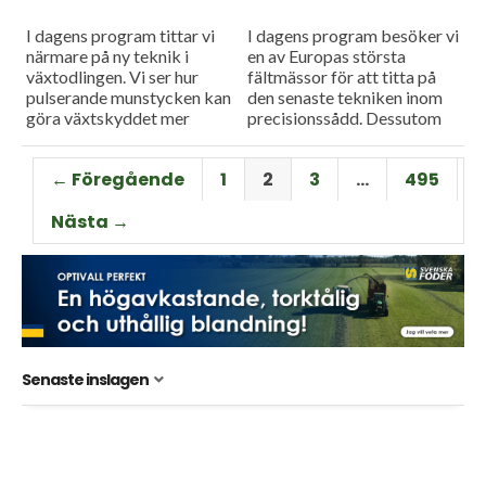
I dagens program tittar vi
I dagens program besöker vi
närmare på ny teknik i
en av Europas största
växtodlingen. Vi ser hur
fältmässor för att titta på
pulserande munstycken kan
den senaste tekniken inom
göra växtskyddet mer
precisionssådd. Dessutom
träffsäkert och hur en
testar vi Case IH:s nya
såmaskin med tre separata
Farmall M – en
← Föregående
1
2
3
…
495
tankar kan...
uppkopplad...
Nästa →
Senaste inslagen