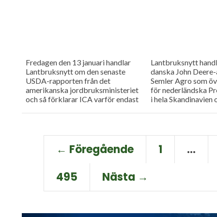
lantbruksdebatten i 
Fredagen den 13 januari handlar
Lantbruksnytt handl
Lantbruksnytt om den senaste
danska John Deere-å
USDA-rapporten från det
Semler Agro som öv
amerikanska jordbruksministeriet
för nederländska P
och så förklarar ICA varför endast
i hela Skandinavien 
67 procent av deras hårdost har
högsäsong för tulpa
svensk mjölkråvara.
antalet...
← Föregående
1
…
495
Nästa →