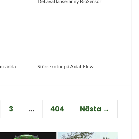
DeLaval lanserar ny BioSensor
n rädda
Större rotor på Axial-Flow
3
…
404
Nästa →