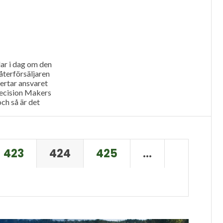
Skövde...
ar i dag om den
terförsäljaren
ertar ansvaret
recision Makers
och så är det
ner och
423
424
425
…