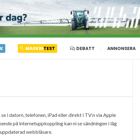
IK
MASKIN
TEST
DEBATT
ANNONSERA
e i datorn, telefonen, iPad eller direkt i TV:n via Apple
oende på internetuppkoppling kan ni se sändningen i låg
en uppdaterad webbläsare.