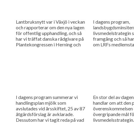
Lantbruksnytt var i Växjö i veckan
I dagens program,
och rapporterar om den nya lagen
landsbygdsminsiter
för offentlig upphandling, och så
livsmedelstrategin 
har vi träffat danska rådgivare på
framgång och så har
Plantekongressen i Herning och
om LRFs medlemsta
pratat timing vid...
I dagens program summerar vi
En stor del av dage
handlingsplan mjölk som
handlar om att den p
avslutades vid årsskiftet, 25 av 87
överenskommelsen
åtgärdsförslag är avklarade.
övergripande mål fö
Dessutom har vi tagit reda på vad
livsmedelsstrategin.
som kommer att hända på årets...
vägen till målen ok
rapporterar vi om