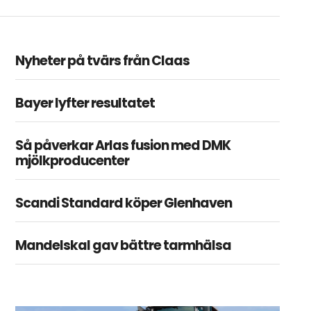
Nyheter på tvärs från Claas
Bayer lyfter resultatet
Så påverkar Arlas fusion med DMK
mjölkproducenter
Scandi Standard köper Glenhaven
Mandelskal gav bättre tarmhälsa