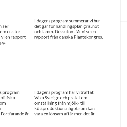
I dagens program summerar vi hur
n ser
det går för handlingsplan gris, nöt
som en stor
och lamm. Dessutom får ni se en
 vi en rapport
rapport från danska Plantekongres.
pp.
ns program
I dagens program har vi träffat
olitiska
Växa Sverige och pratat om
 om
omställning från mjölk- till
r
köttproduktion, något som kan
 Fortfarande är
vara en lönsam affär men det är
lara. Dessutom
ingen självklarhet att affärerna...