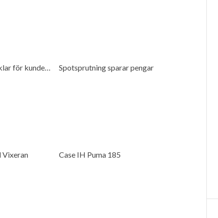
Ystamaskiner förenklar för kunderna
Spotsprutning sparar pengar
 Vixeran
Case IH Puma 185