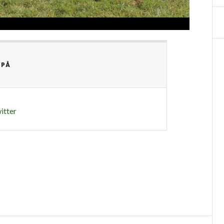
 PÅ
itter