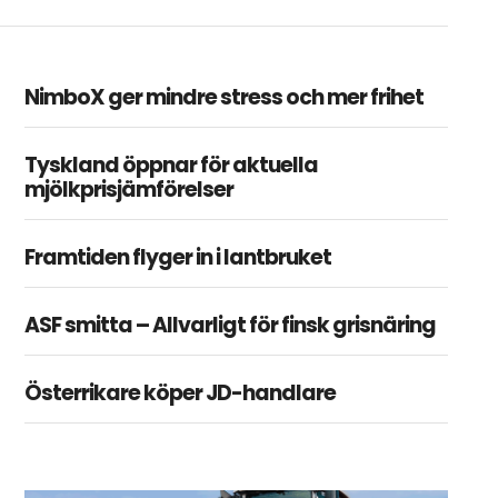
NimboX ger mindre stress och mer frihet
Tyskland öppnar för aktuella
mjölkprisjämförelser
Framtiden flyger in i lantbruket
ASF smitta – Allvarligt för finsk grisnäring
Österrikare köper JD-handlare