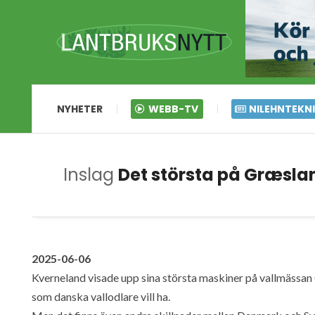
NYHETER
WEBB-TV
NILEHNTEKN
Inslag
Det största på Græsla
2025-06-06
Kverneland visade upp sina största maskiner på vallmässan 
som danska vallodlare vill ha.