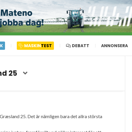
IK
MASKIN
TEST
DEBATT
ANNONSERA
nd 25
Græsland 25. Det är nämligen bara det allra största