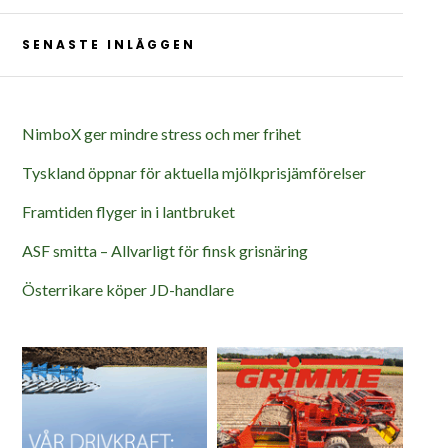
SENASTE INLÄGGEN
NimboX ger mindre stress och mer frihet
Tyskland öppnar för aktuella mjölkprisjämförelser
Framtiden flyger in i lantbruket
ASF smitta – Allvarligt för finsk grisnäring
Österrikare köper JD-handlare