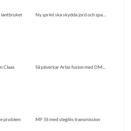
i lantbruket
Ny sprint ska skydda jord och spara bränsle
ån Claas
Så påverkar Arlas fusion med DMK mjölkproducenter
de problem
MF 5S med steglös transmission