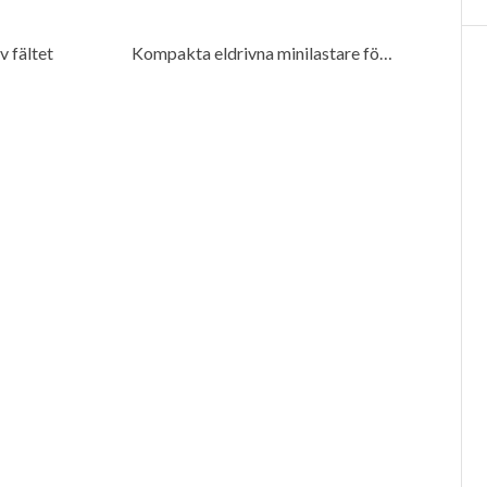
v fältet
Kompakta eldrivna minilastare för många miljöer