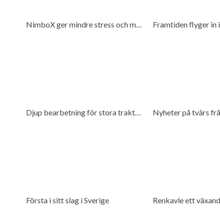
NimboX ger mindre stress och mer frihet
Framtiden flyger in 
Djup bearbetning för stora traktorer
Nyheter på tvärs fr
Första i sitt slag i Sverige
Renkavle ett växan