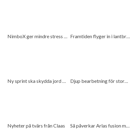
NimboX ger mindre stress och mer frihet
Framtiden flyger in i lantbruket
Ny sprint ska skydda jord och spara bränsle
Djup bearbetning för stora traktorer
Nyheter på tvärs från Claas
Så påverkar Arlas fusion med DMK mjölkproducenter