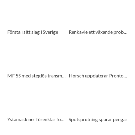
Första i sitt slag i Sverige
Renkavle ett växande problem
MF 5S med steglös transmission
Horsch uppdaterar Pronto 6 DC
Ystamaskiner förenklar för kunderna
Spotsprutning sparar pengar