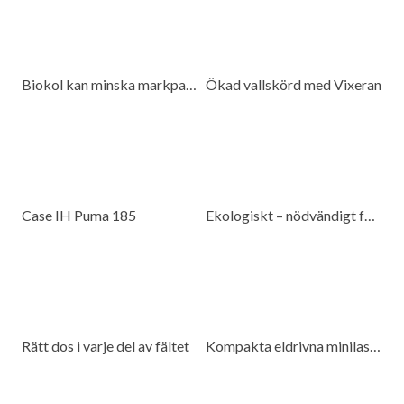
Biokol kan minska markpackning
Ökad vallskörd med Vixeran
Case IH Puma 185
Ekologiskt – nödvändigt för beredskap
Rätt dos i varje del av fältet
Kompakta eldrivna minilastare för många miljöer