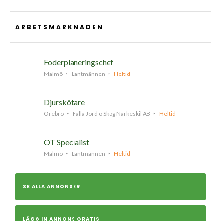
ARBETSMARKNADEN
Foderplaneringschef
Malmö
Lantmännen
Heltid
Djurskötare
Örebro
Falla Jord o Skog Närkeskil AB
Heltid
OT Specialist
Malmö
Lantmännen
Heltid
SE ALLA ANNONSER
LÄGG IN ANNONS GRATIS