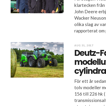
klartecken frå
John Deere erbj
Wacker Neuson s
olika slag av v
rapporterat om p
AUG 31, 2017
Deutz-F
modellu
cylindra
För ett år seda
tolv modeller m
156 till 226 hk (
transmissionsal