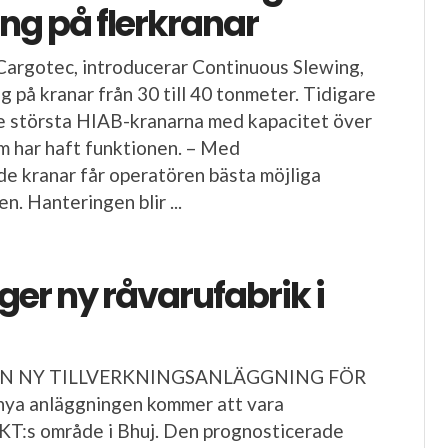
ng på flerkranar
 Cargotec, introducerar Continuous Slewing,
 på kranar från 30 till 40 tonmeter. Tidigare
e största HIAB-kranarna med kapacitet över
 har haft funktionen. – Med
e kranar får operatören bästa möjliga
en. Hanteringen blir ...
er ny råvarufabrik i
EN NY TILLVERKNINGSANLÄGGNING FÖR
a anläggningen kommer att vara
KT:s område i Bhuj. Den prognosticerade