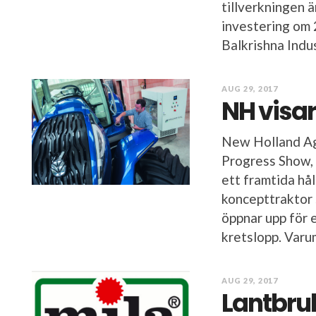
tillverkningen ä
investering om 
Balkrishna Indus
AUG 29, 2017
NH visar
New Holland Ag
Progress Show, 
ett framtida hå
koncepttraktor
öppnar upp för 
kretslopp. Varum
AUG 29, 2017
Lantbru