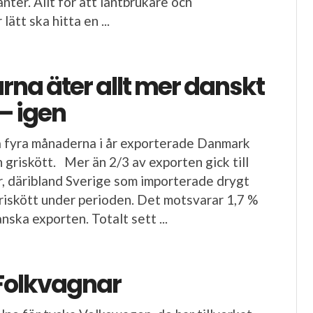
nter. Allt för att lantbrukare och
lätt ska hitta en ...
na äter allt mer danskt
 – igen
a fyra månaderna i år exporterade Danmark
 griskött. Mer än 2/3 av exporten gick till
, däribland Sverige som importerade drygt
riskött under perioden. Det motsvarar 1,7 %
nska exporten. Totalt sett ...
Folkvagnar