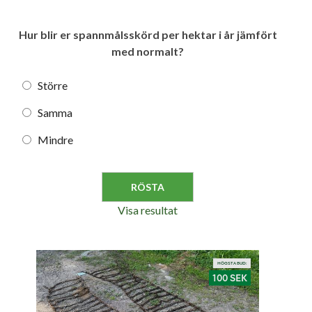
Hur blir er spannmålsskörd per hektar i år jämfört
med normalt?
Större
Samma
Mindre
Visa resultat