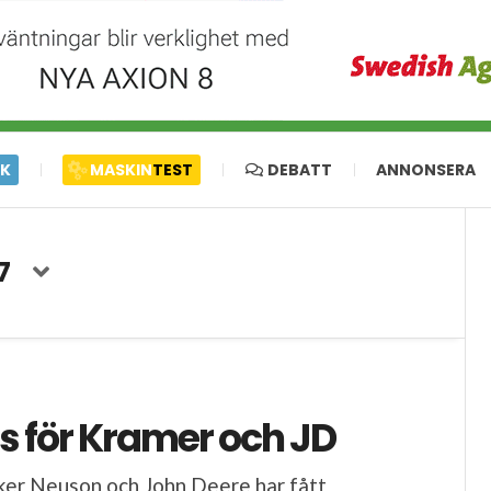
IK
MASKIN
TEST
DEBATT
ANNONSERA
7
us för Kramer och JD
er Neuson och John Deere har fått