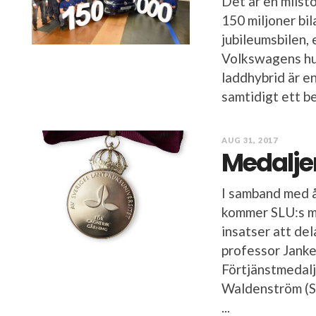
Det är en milst
150 miljoner bi
jubileumsbilen, 
Volkswagens hu
laddhybrid är e
samtidigt ett bev
AUG 31, 2017
Medaljer
I samband med 
kommer SLU:s me
insatser att del
professor Janke
Förtjänstmedalje
Waldenström (S
...