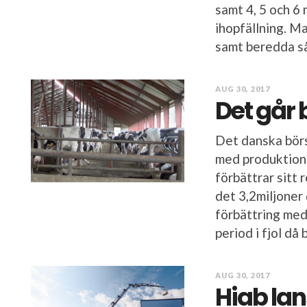
samt 4, 5 och 6
ihopfällning. M
samt beredda så
AUG 30, 2017
Det går 
Det danska bör
med produktion 
förbättrar sitt 
det 3,2miljoner
förbättring med
period i fjol då 
AUG 30, 2017
Hiab lan