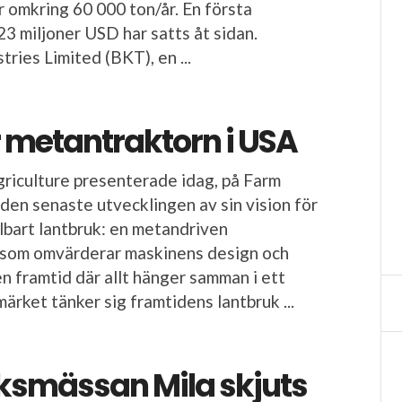
r omkring 60 000 ton/år. En första
23 miljoner USD har satts åt sidan.
tries Limited (BKT), en ...
 metantraktorn i USA
riculture presenterade idag, på Farm
den senaste utvecklingen av sin vision för
llbart lantbruk: en metandriven
 som omvärderar maskinens design och
en framtid där allt hänger samman i ett
ärket tänker sig framtidens lantbruk ...
ksmässan Mila skjuts