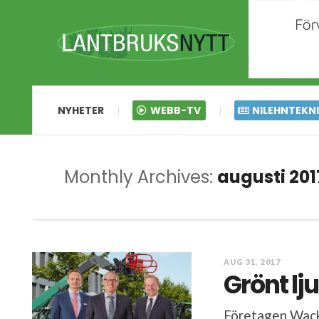
NYHETER
WEBB-TV
NILEHNTEKN
Monthly Archives:
augusti 201
AUG 31, 2017
Grönt lj
Företagen Wack