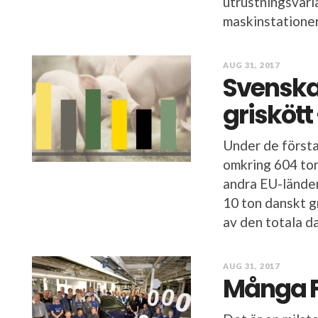
utrustningsvaria
maskinstationer 
AUG 31, 2017
Svenskar
griskött
Under de först
omkring 604 ton
andra EU-länder
10 ton danskt g
av den totala da
AUG 31, 2017
Många 