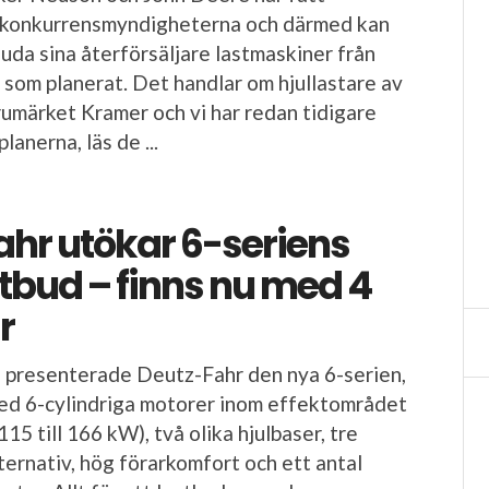
n konkurrensmyndigheterna och därmed kan
uda sina återförsäljare lastmaskiner från
om planerat. Det handlar om hjullastare av
arumärket Kramer och vi har redan tidigare
lanerna, läs de ...
ahr utökar 6-seriens
tbud – finns nu med 4
r
n presenterade Deutz-Fahr den nya 6-serien,
ed 6-cylindriga motorer inom effektområdet
115 till 166 kW), två olika hjulbaser, tre
ternativ, hög förarkomfort och ett antal