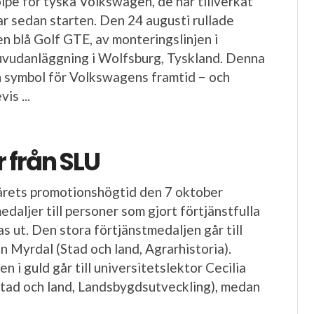
olpe för tyska Volkswagen, de har tillverkat
lar sedan starten. Den 24 augusti rullade
en blå Golf GTE, av monteringslinjen i
vudanläggning i Wolfsburg, Tyskland. Denna
n symbol för Volkswagens framtid − och
is ...
 från SLU
årets promotionshögtid den 7 oktober
daljer till personer som gjort förtjänstfulla
as ut. Den stora förtjänstmedaljen går till
n Myrdal (Stad och land, Agrarhistoria).
n i guld går till universitetslektor Cecilia
tad och land, Landsbygdsutveckling), medan