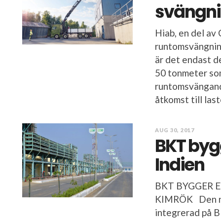
svängni
Hiab, en del av
runtomsvängning
är det endast d
50 tonmeter som
runtomsvängand
åtkomst till last
AUG 30, 2017
BKT bygg
Indien
BKT BYGGER 
KIMRÖK Den ny
integrerad på B