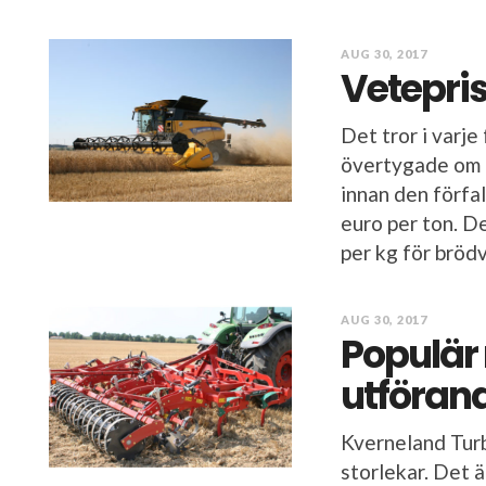
AUG 30, 2017
Vetepris
Det tror i varj
övertygade om 
innan den förfal
euro per ton. D
per kg för brödv
AUG 30, 2017
Populär 
utföran
Kverneland Turb
storlekar. Det 