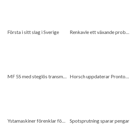
Första i sitt slag i Sverige
Renkavle ett växande problem
MF 5S med steglös transmission
Horsch uppdaterar Pronto 6 DC
Ystamaskiner förenklar för kunderna
Spotsprutning sparar pengar