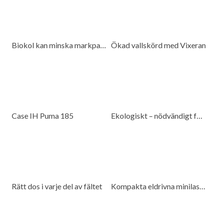
Biokol kan minska markpackning
Ökad vallskörd med Vixeran
Case IH Puma 185
Ekologiskt – nödvändigt för beredskap
Rätt dos i varje del av fältet
Kompakta eldrivna minilastare för många miljöer