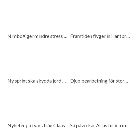
NimboX ger mindre stress och mer frihet
Framtiden flyger in i lantbruket
Ny sprint ska skydda jord och spara bränsle
Djup bearbetning för stora traktorer
Nyheter på tvärs från Claas
Så påverkar Arlas fusion med DMK mjölkproducenter