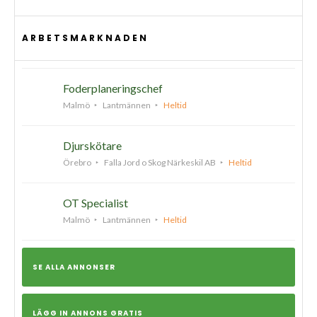
ARBETSMARKNADEN
Foderplaneringschef
Malmö
Lantmännen
Heltid
Djurskötare
Örebro
Falla Jord o Skog Närkeskil AB
Heltid
OT Specialist
Malmö
Lantmännen
Heltid
SE ALLA ANNONSER
LÄGG IN ANNONS GRATIS