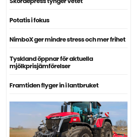
Skördepress tynger vetet
Potatis i fokus
NimboX ger mindre stress och mer frihet
Tyskland öppnar för aktuella
mjölkprisjämförelser
Framtiden flyger in i lantbruket