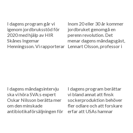
I dagens program går vi
Inom 20 eller 30 år kommer
igenom jordbruksstöd för
jordbruket genomgå en
2020 med hjälp av HIR
perenn revolution. Det
Skånes Ingemar
menar dagens måndagsgäst,
Henningsson. Vi rapporterar
Lennart Olsson, professor i
också från
hållbarhetsvetenskap vid
spannmålsmarknaden.
Lunds universitet.
I dagens måndagsintervju
I dagens program berättar
ska vi höra SVA:s expert
vi bland annat att finsk
Oskar Nilsson berätta mer
sockerproduktion behöver
om den minskade
fler odlare och att forskare
antibiotikaförsäljningen för
erfar att USAs hamnar
djuranvändning i EU.
bombarderas med afrikansk
svinpest.