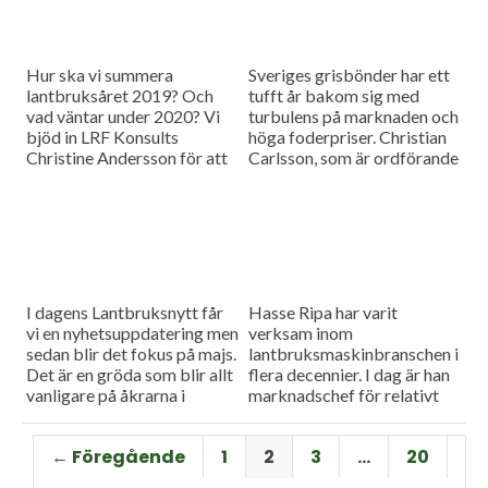
Hur ska vi summera
Sveriges grisbönder har ett
lantbruksåret 2019? Och
tufft år bakom sig med
vad väntar under 2020? Vi
turbulens på marknaden och
bjöd in LRF Konsults
höga foderpriser. Christian
Christine Andersson för att
Carlsson, som är ordförande
reda ut några av
för Skånes och Blekinges
frågetecknen i dagens
grisproducenter, vågar ändå
måndagsintervju
se positivt på det
kommande året. Hör mer i
dagens måndagsintervju.
I dagens Lantbruksnytt får
Hasse Ripa har varit
vi en nyhetsuppdatering men
verksam inom
sedan blir det fokus på majs.
lantbruksmaskinbranschen i
Det är en gröda som blir allt
flera decennier. I dag är han
vanligare på åkrarna i
marknadschef för relativt
framför allt Sydsverige. En
nystartade Swedish Agro
som vet allt om majsens
Machinery med
← Föregående
1
2
3
…
20
fördelar, men också om
huvudagenturen Claas. Hur
majsens utmaningar, är Hans
går det för Swedish Agro