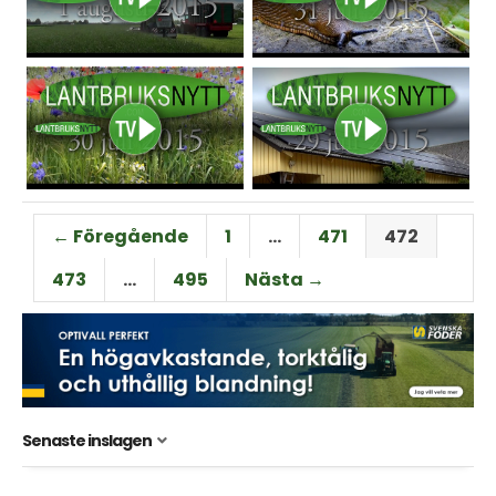
← Föregående
1
…
471
472
473
…
495
Nästa →
Senaste inslagen