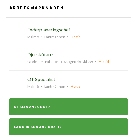
ARBETSMARKNADEN
Foderplaneringschef
Malmö
Lantmännen
Heltid
Djurskötare
Örebro
Falla Jord o Skog Närkeskil AB
Heltid
OT Specialist
Malmö
Lantmännen
Heltid
SE ALLA ANNONSER
LÄGG IN ANNONS GRATIS