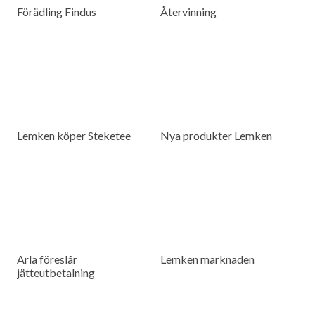
Förädling Findus
Återvinning
Lemken köper Steketee
Nya produkter Lemken
Arla föreslår
Lemken marknaden
jätteutbetalning