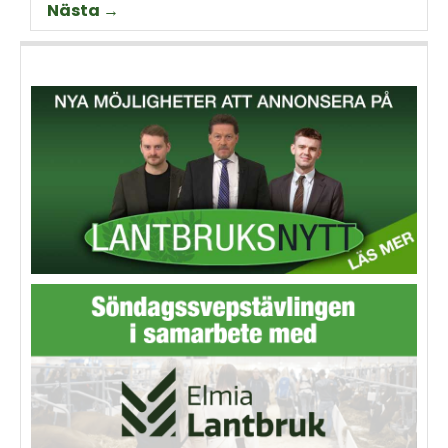
Nästa →
Thorell som började odla
Machinery?
grödan redan på 70-talet.