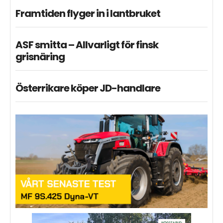
Framtiden flyger in i lantbruket
ASF smitta – Allvarligt för finsk
grisnäring
Österrikare köper JD-handlare