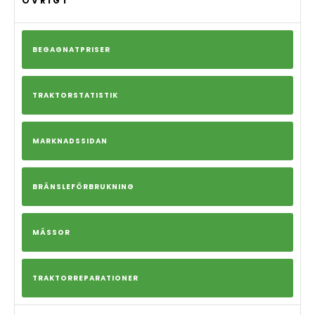
ÖVRIGT
BEGAGNATPRISER
TRAKTORSTATISTIK
MARKNADSSIDAN
BRÄNSLEFÖRBRUKNING
MÄSSOR
TRAKTORREPARATIONER