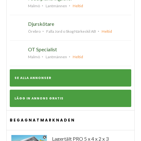
Malmö
Lantmännen
Heltid
Djurskötare
Örebro
Falla Jord o Skog Närkeskil AB
Heltid
OT Specialist
Malmö
Lantmännen
Heltid
SE ALLA ANNONSER
LÄGG IN ANNONS GRATIS
BEGAGNATMARKNADEN
Lagertält PRO 5 x 4 x 2 x 3