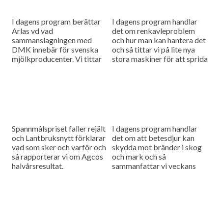
I dagens program berättar
I dagens program handlar
Arlas vd vad
det om renkavleproblem
sammanslagningen med
och hur man kan hantera det
DMK innebär för svenska
och så tittar vi på lite nya
mjölkproducenter. Vi tittar
stora maskiner för att sprida
också närmare på hur Claas
fastgödsel.
utvecklar sina maskiner
genom noggranna
finjusteringar.
Spannmålspriset faller rejält
I dagens program handlar
och Lantbruksnytt förklarar
det om att betesdjur kan
vad som sker och varför och
skydda mot bränder i skog
så rapporterar vi om Agcos
och mark och så
halvårsresultat.
sammanfattar vi veckans
viktigaste nyheter och har
en söndagstävling.