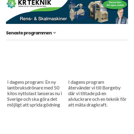
Senaste programmen
I dagens program: En ny
I dagens program
lantbruksdrönare med 50
återvänder vi till Borgeby
kilos nyttolast lanseras nu i
där vi tittade på en
Sverige och ska göra det
alvluckrare och en teknik för
möjligt att sprida gödning
att mäta dragkraft.
och så småfrön utan tunga
maskiner i fält....