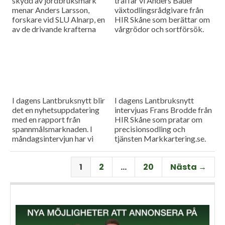
skydd av jordbruksmark
träffar vi Anders Bauer
menar Anders Larsson,
växtodlingsrådgivare från
forskare vid SLU Alnarp, en
HIR Skåne som berättar om
av de drivande krafterna
vårgrödor och sortförsök.
bakom föreningen Den
Goda Jorden. Idag är han på
besök i vår måndagsintervju.
Som vanligt rapporterar vi
även från
spannmålsmarknaden.
I dagens Lantbruksnytt blir
I dagens Lantbruksnytt
det en nyhetsuppdatering
intervjuas Frans Brodde från
med en rapport från
HIR Skåne som pratar om
spannmålsmarknaden. I
precisionsodling och
måndagsintervjun har vi
tjänsten Markkartering.se.
besök av Tornums förre vd
Det blir också en
Per Larsson som idag har
nyhetsuppdatering med en
1
2
…
20
Nästa →
rollen som senior advisor på
rapport från
företaget.
spannmålsmarknaden.