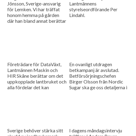
Jönsson, Sverige-ansvarig
Lantmännens
för Lemken. Vi har träffat
styrelseordförande Per
honom hemma på gården
Lindahl.
där han bland annat berättar
hur det är att kämpa in ett
märke på en marknad som
bitvis kan vara ganska
konservativ.
Företrädare för DataVäxt,
En ovanligt utdragen
Lantmännen Maskin och
betkampanj är avslutad.
HIR Skåne berättar om det
Betförsörjningschefen
uppkopplade lantbruket och
Birger Olsson från Nordic
alla fördelar det kan
Sugar ska ge oss detaljerna i
medföra för ökad kontroll
dagens måndagsintervju.
över såväl maskinerna som
gårdens ekonomi.
Sverige behöver stärka sitt
I dagens måndagsintervju