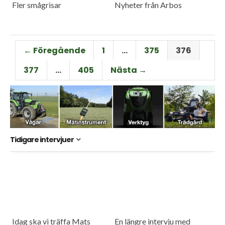
Fler smågrisar
Nyheter från Arbos
← Föregående
1
…
375
376
377
…
405
Nästa →
Tidigare intervjuer
Idag ska vi träffa Mats
En längre intervju med