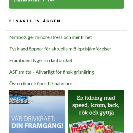
LANTBRUKSNYTT I TVN
SENASTE INLÄGGEN
NimboX ger mindre stress och mer frihet
Tyskland öppnar för aktuella mjölkprisjämförelser
Framtiden flyger in i lantbruket
ASF smitta – Allvarligt för finsk grisnäring
Österrikare köper JD-handlare