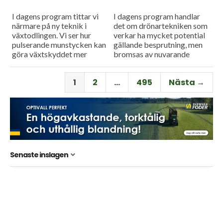
I dagens program tittar vi
I dagens program handlar
närmare på ny teknik i
det om drönartekniken som
växtodlingen. Vi ser hur
verkar ha mycket potential
pulserande munstycken kan
gällande besprutning, men
göra växtskyddet mer
bromsas av nuvarande
träffsäkert och hur en
regelverk. Vi får också höra
såmaskin med tre separata
om företaget Ystamaskiners
1
2
…
495
Nästa →
tankar kan...
arbete med
webbtillgänglighet och...
Senaste inslagen