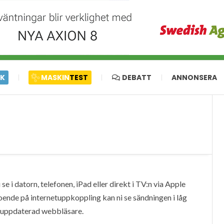
IK
MASKIN
TEST
DEBATT
ANNONSERA
e i datorn, telefonen, iPad eller direkt i TV:n via Apple
oende på internetuppkoppling kan ni se sändningen i låg
en uppdaterad webbläsare.