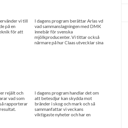
rvänder vi till
I dagens program berättar Arlas vd
de på en
vad sammanslagningen med DMK
eknik för att
innebär för svenska
mjölkproducenter. Vi tittar också
närmare på hur Claas utvecklar sina
maskiner genom noggranna
finjusteringar.
er rejält och
I dagens program handlar det om
arar vad som
att betesdjur kan skydda mot
 så rapporterar
bränder i skog och mark och så
esultat.
sammanfattar vi veckans
viktigaste nyheter och har en
söndagstävling.