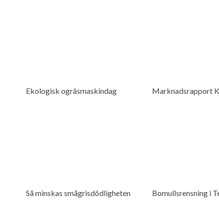
Ekologisk ogräsmaskindag
Marknadsrapport 
Så minskas smågrisdödligheten
Bomullsrensning i T