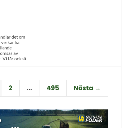
andlar det om
 verkar ha
llande
romsas av
. Vi får också
Ystamaskiners
lgänglighet
2
…
495
Nästa →