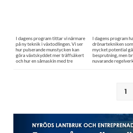
I dagens program tittar vi närmare
I dagens program h
på ny teknik i växtodlingen. Vi ser
drönartekniken som
hur pulserande munstycken kan
mycket potential gä
göra växtskyddet mer träffsäkert
besprutning, men b
och hur en såmaskin med tre
nuvarande regelverk
separata tankar kan...
höra om företaget 
arbete med webbtil
och...
1