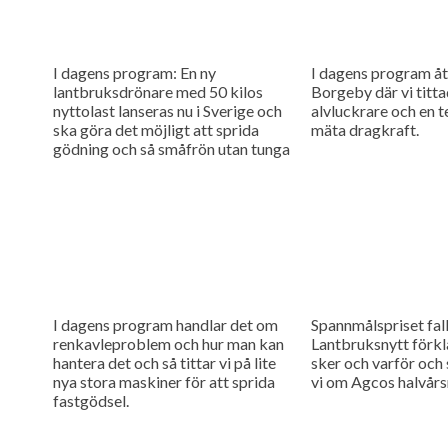
I dagens program: En ny
I dagens program åte
lantbruksdrönare med 50 kilos
Borgeby där vi titta
nyttolast lanseras nu i Sverige och
alvluckrare och en t
ska göra det möjligt att sprida
mäta dragkraft.
gödning och så småfrön utan tunga
maskiner i fält....
I dagens program handlar det om
Spannmålspriset fall
renkavleproblem och hur man kan
Lantbruksnytt förkl
hantera det och så tittar vi på lite
sker och varför och
nya stora maskiner för att sprida
vi om Agcos halvårsr
fastgödsel.