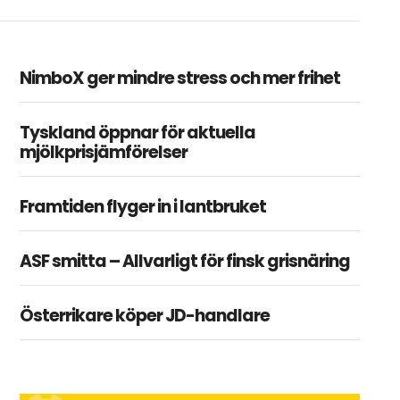
NimboX ger mindre stress och mer frihet
Tyskland öppnar för aktuella
mjölkprisjämförelser
Framtiden flyger in i lantbruket
ASF smitta – Allvarligt för finsk grisnäring
Österrikare köper JD-handlare