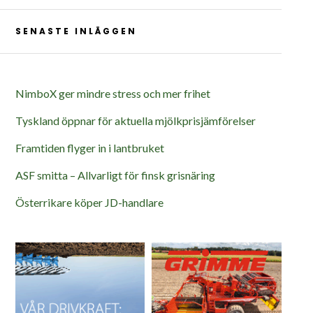
SENASTE INLÄGGEN
NimboX ger mindre stress och mer frihet
Tyskland öppnar för aktuella mjölkprisjämförelser
Framtiden flyger in i lantbruket
ASF smitta – Allvarligt för finsk grisnäring
Österrikare köper JD-handlare