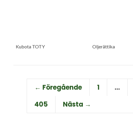
Kubota TOTY
Oljerättika
← Föregående
1
…
405
Nästa →