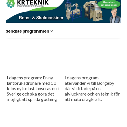
Senaste programmen
I dagens program: En ny
I dagens program
lantbruksdrönare med 50
återvänder vi till Borgeby
kilos nyttolast lanseras nu i
där vi tittade på en
Sverige och ska göra det
alvluckrare och en teknik för
möjligt att sprida gödning
att mäta dragkraft.
och så småfrön utan tunga
maskiner i fält....