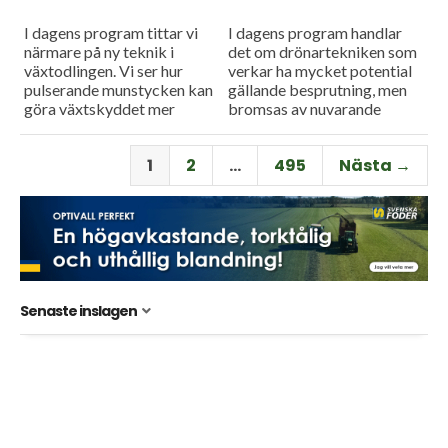
I dagens program tittar vi
I dagens program handlar
närmare på ny teknik i
det om drönartekniken som
växtodlingen. Vi ser hur
verkar ha mycket potential
pulserande munstycken kan
gällande besprutning, men
göra växtskyddet mer
bromsas av nuvarande
träffsäkert och hur en
regelverk. Vi får också höra
såmaskin med tre separata
om företaget Ystamaskiners
1
2
…
495
Nästa →
tankar kan...
arbete med
webbtillgänglighet och...
Senaste inslagen