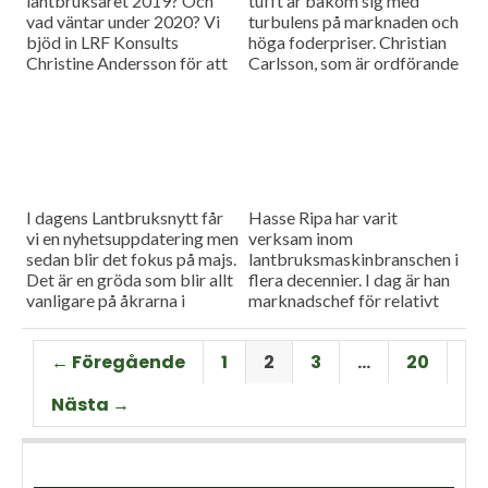
lantbruksåret 2019? Och
tufft år bakom sig med
vad väntar under 2020? Vi
turbulens på marknaden och
bjöd in LRF Konsults
höga foderpriser. Christian
Christine Andersson för att
Carlsson, som är ordförande
reda ut några av
för Skånes och Blekinges
frågetecknen i dagens
grisproducenter, vågar ändå
måndagsintervju
se positivt på det
kommande året. Hör mer i
dagens måndagsintervju.
I dagens Lantbruksnytt får
Hasse Ripa har varit
vi en nyhetsuppdatering men
verksam inom
sedan blir det fokus på majs.
lantbruksmaskinbranschen i
Det är en gröda som blir allt
flera decennier. I dag är han
vanligare på åkrarna i
marknadschef för relativt
framför allt Sydsverige. En
nystartade Swedish Agro
som vet allt om majsens
Machinery med
← Föregående
1
2
3
…
20
fördelar, men också om
huvudagenturen Claas. Hur
majsens utmaningar, är Hans
går det för Swedish Agro
Nästa →
Thorell som började odla
Machinery?
grödan redan på 70-talet.