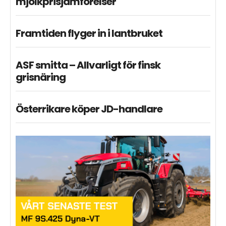
mjölkprisjämförelser
Framtiden flyger in i lantbruket
ASF smitta – Allvarligt för finsk
grisnäring
Österrikare köper JD-handlare