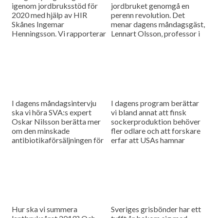
igenom jordbruksstöd för
jordbruket genomgå en
2020 med hjälp av HIR
perenn revolution. Det
Skånes Ingemar
menar dagens måndagsgäst,
Henningsson. Vi rapporterar
Lennart Olsson, professor i
också från
hållbarhetsvetenskap vid
spannmålsmarknaden.
Lunds universitet.
I dagens måndagsintervju
I dagens program berättar
ska vi höra SVA:s expert
vi bland annat att finsk
Oskar Nilsson berätta mer
sockerproduktion behöver
om den minskade
fler odlare och att forskare
antibiotikaförsäljningen för
erfar att USAs hamnar
djuranvändning i EU.
bombarderas med afrikansk
svinpest.
Hur ska vi summera
Sveriges grisbönder har ett