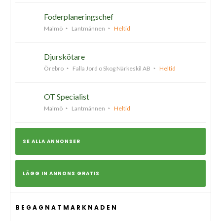
Foderplaneringschef
Malmö
Lantmännen
Heltid
Djurskötare
Örebro
Falla Jord o Skog Närkeskil AB
Heltid
OT Specialist
Malmö
Lantmännen
Heltid
SE ALLA ANNONSER
LÄGG IN ANNONS GRATIS
BEGAGNATMARKNADEN