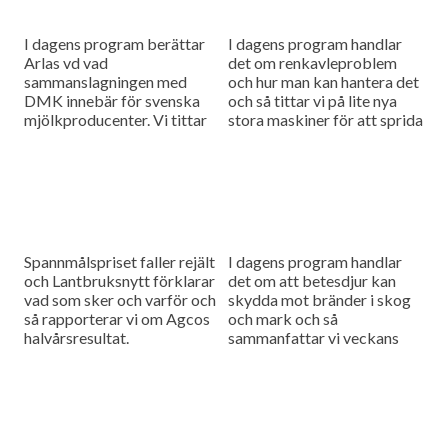
I dagens program berättar
I dagens program handlar
Arlas vd vad
det om renkavleproblem
sammanslagningen med
och hur man kan hantera det
DMK innebär för svenska
och så tittar vi på lite nya
mjölkproducenter. Vi tittar
stora maskiner för att sprida
också närmare på hur Claas
fastgödsel.
utvecklar sina maskiner
genom noggranna
finjusteringar.
Spannmålspriset faller rejält
I dagens program handlar
och Lantbruksnytt förklarar
det om att betesdjur kan
vad som sker och varför och
skydda mot bränder i skog
så rapporterar vi om Agcos
och mark och så
halvårsresultat.
sammanfattar vi veckans
viktigaste nyheter och har
en söndagstävling.