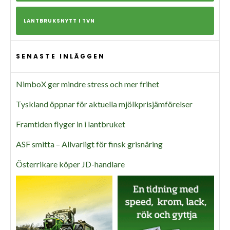
LANTBRUKSNYTT I TVN
SENASTE INLÄGGEN
NimboX ger mindre stress och mer frihet
Tyskland öppnar för aktuella mjölkprisjämförelser
Framtiden flyger in i lantbruket
ASF smitta – Allvarligt för finsk grisnäring
Österrikare köper JD-handlare