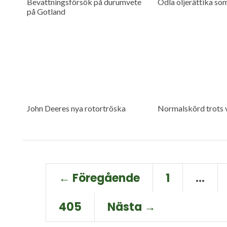
Bevattningsförsök på durumvete
Odla oljerättika so
på Gotland
John Deeres nya rotortröska
Normalskörd trots 
← Föregående
1
…
405
Nästa →