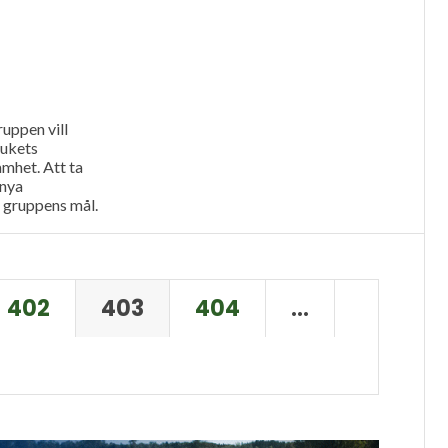
uppen vill
rukets
amhet. Att ta
 nya
r gruppens mål.
gger stilla
förra veckan. Vi
402
403
404
…