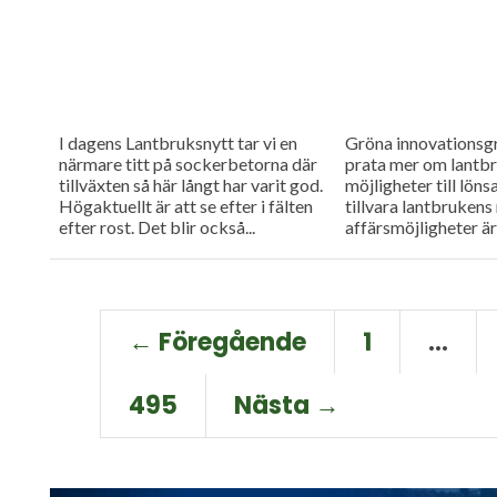
I dagens Lantbruksnytt tar vi en
Gröna innovationsgr
närmare titt på sockerbetorna där
prata mer om lantb
tillväxten så här långt har varit god.
möjligheter till löns
Högaktuellt är att se efter i fälten
tillvara lantbrukens
efter rost. Det blir också...
affärsmöjligheter ä
Spannmålspriserna li
efter ett rejält fall 
har...
← Föregående
1
…
495
Nästa →