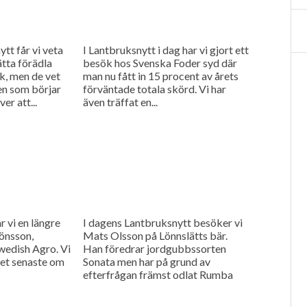
tt får vi veta
I Lantbruksnytt i dag har vi gjort ett
ätta förädla
besök hos Svenska Foder syd där
k, men de vet
man nu fått in 15 procent av årets
en som börjar
förväntade totala skörd. Vi har
er att...
även träffat en...
 vi en längre
I dagens Lantbruksnytt besöker vi
önsson,
Mats Olsson på Lönnslätts bär.
wedish Agro. Vi
Han föredrar jordgubbssorten
et senaste om
Sonata men har på grund av
efterfrågan främst odlat Rumba
och Malwina. Det, och det för
jordgubbar...