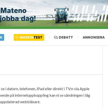
IK
MASKIN
TEST
DEBATT
ANNONSERA
e i datorn, telefonen, iPad eller direkt i TV:n via Apple
oende på internetuppkoppling kan ni se sändningen i låg
en uppdaterad webbläsare.