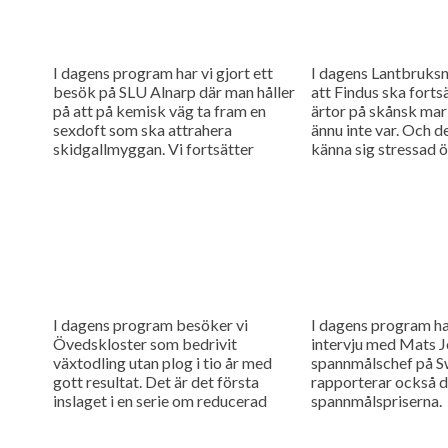
I dagens program har vi gjort ett
I dagens Lantbruksny
besök på SLU Alnarp där man håller
att Findus ska forts
på att på kemisk väg ta fram en
ärtor på skånsk mar
sexdoft som ska attrahera
ännu inte var. Och d
skidgallmyggan. Vi fortsätter
känna sig stressad öv
även...
I dagens program besöker vi
I dagens program har
Övedskloster som bedrivit
intervju med Mats J
växtodling utan plog i tio år med
spannmålschef på S
gott resultat. Det är det första
rapporterar också d
inslaget i en serie om reducerad
spannmålspriserna.
jordbearbetning. Och så...