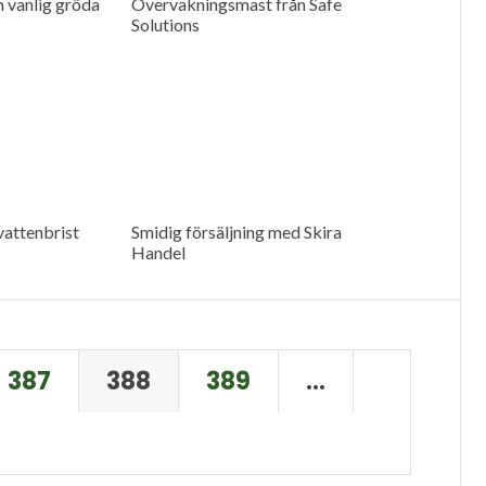
m vanlig gröda
Övervakningsmast från Safe
Solutions
vattenbrist
Smidig försäljning med Skira
Handel
387
388
389
…