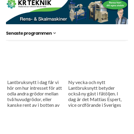
Senaste programmen
Lantbruksnytt i dag får vi
Ny vecka och nytt
hör om hur intresset för att
Lantbruksnytt betyder
odla andra grödor mellan
också ny gäst i fåtöljen. I
två huvudgrödor, eller
dag är det Mattias Espert,
kanske rent av i botten av
vice ordförande i Sveriges
huvudgrödan ökar i Sverige.
grisföretagare, som blir
Vi har...
utfrågad i
Måndagsintervjun.