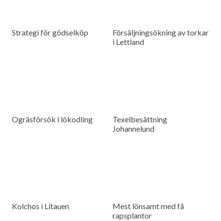
Strategi för gödselköp
Försäljningsökning av torkar
i Lettland
Ogräsförsök i lökodling
Texelbesättning
Johannelund
Kolchos i Litauen
Mest lönsamt med få
rapsplantor