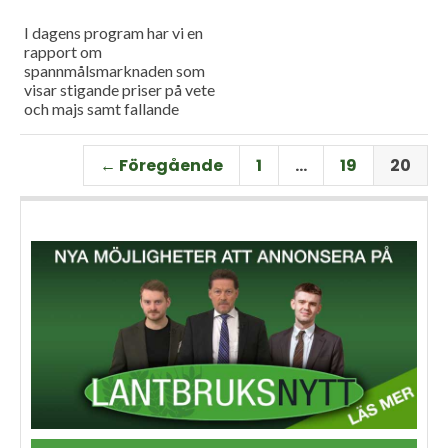
I dagens program har vi en
rapport om
spannmålsmarknaden som
visar stigande priser på vete
och majs samt fallande
priser på soja. Och så har vi
premiär för vårt
← Föregående
1
…
19
20
måndagsprogram med en
längre intervju med Erik
Stjerndahl vd för HIR Skåne,
som berättar om Borgeby
fältdagar.