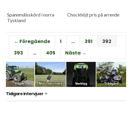
Spannmålsskörd i norra
Chockhöjt pris på arrende
Tyskland
← Föregående
1
…
391
392
393
…
405
Nästa →
Tidigare intervjuer