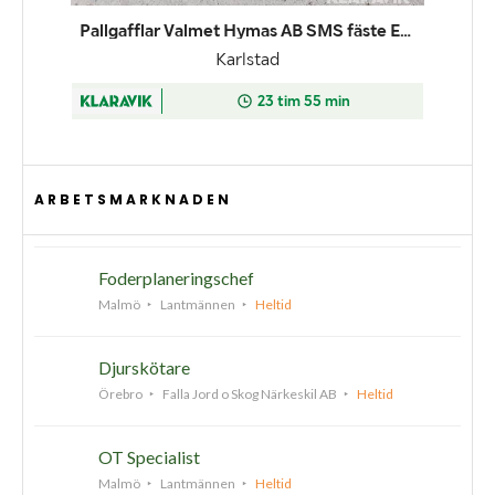
ARBETSMARKNADEN
Foderplaneringschef
Malmö
Lantmännen
Heltid
Djurskötare
Örebro
Falla Jord o Skog Närkeskil AB
Heltid
OT Specialist
Malmö
Lantmännen
Heltid