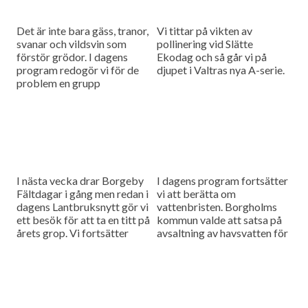
Det är inte bara gäss, tranor,
Vi tittar på vikten av
svanar och vildsvin som
pollinering vid Slätte
förstör grödor. I dagens
Ekodag och så går vi på
program redogör vi för de
djupet i Valtras nya A-serie.
problem en grupp
dovhjortar kan medföra.
Och så finns det stora...
I nästa vecka drar Borgeby
I dagens program fortsätter
Fältdagar i gång men redan i
vi att berätta om
dagens Lantbruksnytt gör vi
vattenbristen. Borgholms
ett besök för att ta en titt på
kommun valde att satsa på
årets grop. Vi fortsätter
avsaltning av havsvatten för
också att berätta...
att klara sin
vattenförsörjning och vi har
besökt deras nybyggda
avsaltningsverk....