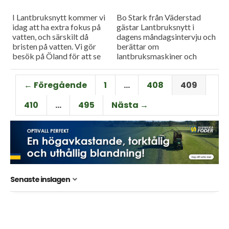
I Lantbruksnytt kommer vi
Bo Stark från Väderstad
idag att ha extra fokus på
gästar Lantbruksnytt i
vatten, och särskilt då
dagens måndagsintervju och
bristen på vatten. Vi gör
berättar om
besök på Öland för att se
lantbruksmaskiner och
hur vattenbrist drabbat
maskinteknik.
lantbrukarna på...
← Föregående
1
…
408
409
410
…
495
Nästa →
Senaste inslagen