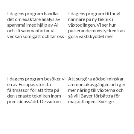
I dagens program handlar
I dagens program tittar vi
det om exaktare analys av
närmare på ny teknik i
spannmål med hjälp av AI
växtodlingen. Vi ser hur
och så sammanfattar vi
pulserande munstycken kan
veckan som gått och tar oss
göra växtskyddet mer
an en ny tävlingsfråga.
träffsäkert och hur en
såmaskin med tre separata
tankar kan...
I dagens program besöker vi
Att surgöra gödsel minskar
en av Europas största
ammoniakavgången och ger
fältmässor för att titta på
mer näring till växterna och
den senaste tekniken inom
så vill Bayer förbättra för
precisionssådd. Dessutom
majsodlingen i Sverige.
testar vi Case IH:s nya
Farmall M – en
uppkopplad...