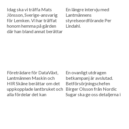
Idag ska vi träffa Mats
En längre intervju med
Jönsson, Sverige-ansvarig
Lantmännens
för Lemken. Vi har träffat
styrelseordförande Per
honom hemma på gården
Lindahl.
där han bland annat berättar
hur det är att kämpa in ett
märke på en marknad som
bitvis kan vara ganska
konservativ.
Företrädare för DataVäxt,
En ovanligt utdragen
Lantmännen Maskin och
betkampanj är avslutad.
HIR Skåne berättar om det
Betförsörjningschefen
uppkopplade lantbruket och
Birger Olsson från Nordic
alla fördelar det kan
Sugar ska ge oss detaljerna i
medföra för ökad kontroll
dagens måndagsintervju.
över såväl maskinerna som
gårdens ekonomi.