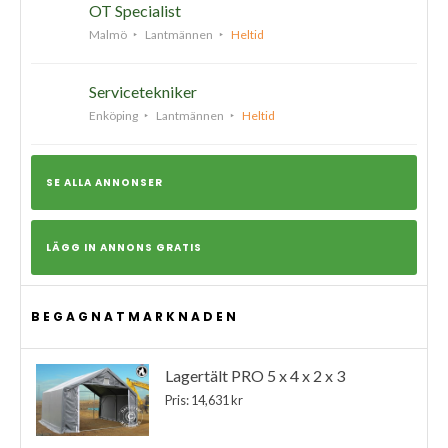
OT Specialist
Malmö
Lantmännen
Heltid
Servicetekniker
Enköping
Lantmännen
Heltid
SE ALLA ANNONSER
LÄGG IN ANNONS GRATIS
BEGAGNATMARKNADEN
Lagertält PRO 5 x 4 x 2 x 3
Pris: 14,631 kr