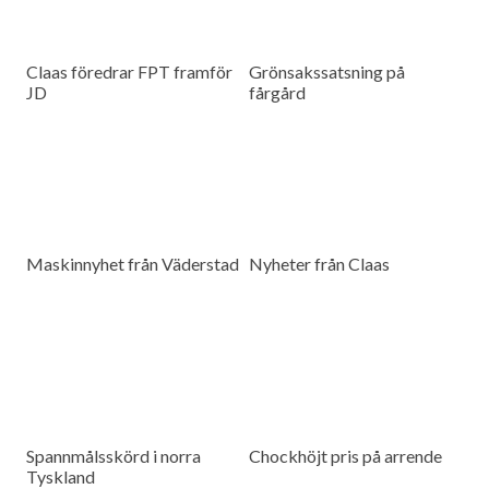
Claas föredrar FPT framför
Grönsakssatsning på
JD
fårgård
Maskinnyhet från Väderstad
Nyheter från Claas
Spannmålsskörd i norra
Chockhöjt pris på arrende
Tyskland