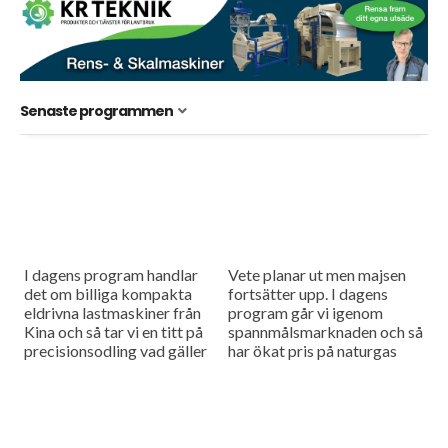
Senaste programmen
I dagens program handlar
Vete planar ut men majsen
det om billiga kompakta
fortsätter upp. I dagens
eldrivna lastmaskiner från
program går vi igenom
Kina och så tar vi en titt på
spannmålsmarknaden och så
precisionsodling vad gäller
har ökat pris på naturgas
växtskydd.
fått gödselpriset att börja
stiga igen, även i Sverige.