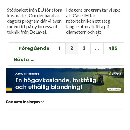
Stödpaket från EU för stora
I dagens program tar vi upp
kostnader. Om det handlar
att Case IH tar
dagens program där vi även
rotortekniken ett steg
tar en titt på ny intressant
längre utan att öka på
teknik från DeLaval.
diametern och att
salladsodlaren Åhus Grönt
testar larver som ett
← Föregående
1
2
3
…
495
verktyg för...
Nästa →
Senaste inslagen