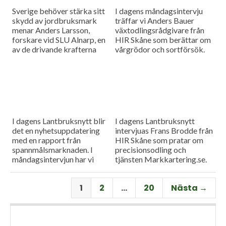
Sverige behöver stärka sitt
I dagens måndagsintervju
skydd av jordbruksmark
träffar vi Anders Bauer
menar Anders Larsson,
växtodlingsrådgivare från
forskare vid SLU Alnarp, en
HIR Skåne som berättar om
av de drivande krafterna
vårgrödor och sortförsök.
bakom föreningen Den
Goda Jorden. Idag är han på
besök i vår måndagsintervju.
Som vanligt rapporterar vi
även från
spannmålsmarknaden.
I dagens Lantbruksnytt blir
I dagens Lantbruksnytt
det en nyhetsuppdatering
intervjuas Frans Brodde från
med en rapport från
HIR Skåne som pratar om
spannmålsmarknaden. I
precisionsodling och
måndagsintervjun har vi
tjänsten Markkartering.se.
besök av Tornums förre vd
Det blir också en
Per Larsson som idag har
nyhetsuppdatering med en
1
2
…
20
Nästa →
rollen som senior advisor på
rapport från
företaget.
spannmålsmarknaden.