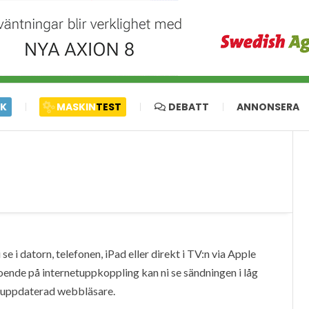
IK
MASKIN
TEST
DEBATT
ANNONSERA
e i datorn, telefonen, iPad eller direkt i TV:n via Apple
oende på internetuppkoppling kan ni se sändningen i låg
en uppdaterad webbläsare.