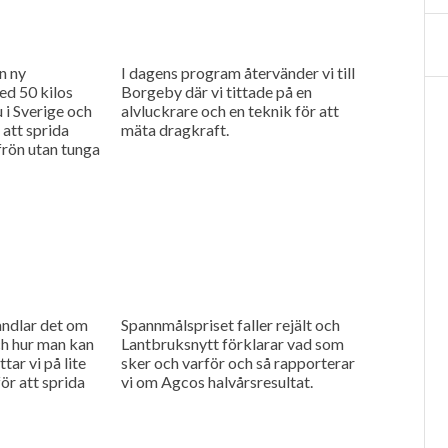
n ny
I dagens program återvänder vi till
ed 50 kilos
Borgeby där vi tittade på en
u i Sverige och
alvluckrare och en teknik för att
 att sprida
mäta dragkraft.
rön utan tunga
andlar det om
Spannmålspriset faller rejält och
h hur man kan
Lantbruksnytt förklarar vad som
tar vi på lite
sker och varför och så rapporterar
ör att sprida
vi om Agcos halvårsresultat.