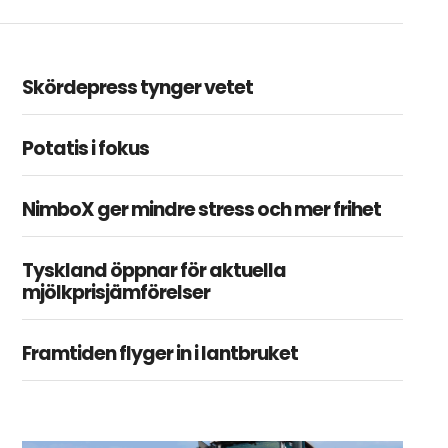
Skördepress tynger vetet
Potatis i fokus
NimboX ger mindre stress och mer frihet
Tyskland öppnar för aktuella
mjölkprisjämförelser
Framtiden flyger in i lantbruket