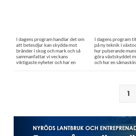
I dagens program handlar det om
I dagens program ti
att betesdjur kan skydda mot
på ny teknik i växtod
bränder i skog och mark och så
hur pulserande mun
sammanfattar vi veckans
göra växtskyddet me
viktigaste nyheter och har en
och hur en såmaskin
söndagstävling.
separata tankar kan.
1