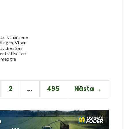
ttar vi närmare
lingen. Vi ser
stycken kan
r träffsäkert
 med tre
..
2
…
495
Nästa →