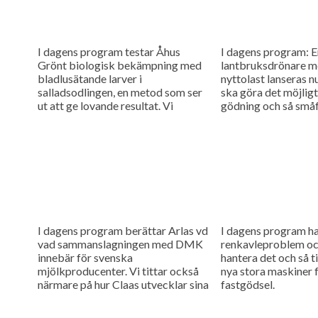
I dagens program testar Åhus
I dagens program: E
Grönt biologisk bekämpning med
lantbruksdrönare m
bladlusätande larver i
nyttolast lanseras n
salladsodlingen, en metod som ser
ska göra det möjligt
ut att ge lovande resultat. Vi
gödning och så småf
besöker också Rippa Nordic,
maskiner i fält....
företaget som vill...
I dagens program berättar Arlas vd
I dagens program h
vad sammanslagningen med DMK
renkavleproblem oc
innebär för svenska
hantera det och så tit
mjölkproducenter. Vi tittar också
nya stora maskiner f
närmare på hur Claas utvecklar sina
fastgödsel.
maskiner genom noggranna
finjusteringar.