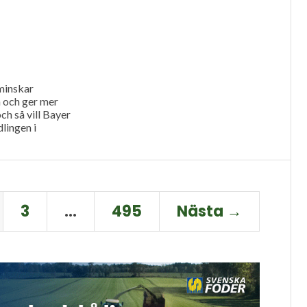
minskar
och ger mer
och så vill Bayer
lingen i
3
…
495
Nästa →