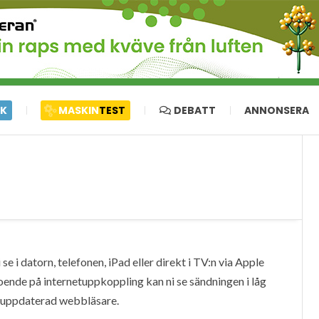
IK
MASKIN
TEST
DEBATT
ANNONSERA
e i datorn, telefonen, iPad eller direkt i TV:n via Apple
oende på internetuppkoppling kan ni se sändningen i låg
en uppdaterad webbläsare.