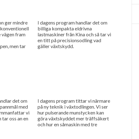
on ger mindre
I dagens program handlar det om
konventionell
billiga kompakta eldrivna
te vägen fram
lastmaskiner från Kina och så tar vi
en titt på precisionsodling vad
pen, men tar
gäller växtskydd.
konventionell
s...
andlar det om
I dagens program tittar vi närmare
 spannmål med
på ny teknik i växtodlingen. Vi ser
ammanfattar vi
hur pulserande munstycken kan
 tar oss an en
göra växtskyddet mer träffsäkert
och hur en såmaskin med tre
separata tankar kan...