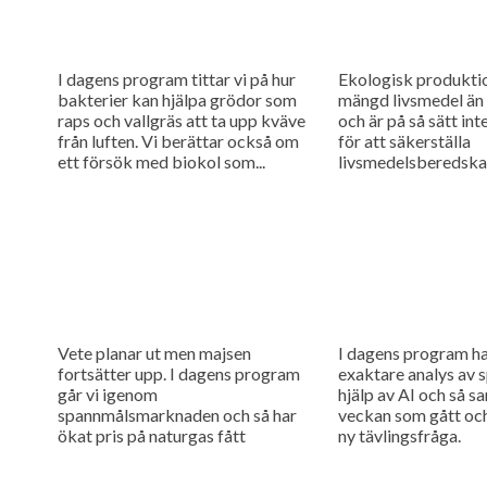
I dagens program tittar vi på hur
Ekologisk produkti
bakterier kan hjälpa grödor som
mängd livsmedel än 
raps och vallgräs att ta upp kväve
och är på så sätt in
från luften. Vi berättar också om
för att säkerställa
ett försök med biokol som...
livsmedelsberedska
man hänsyn till att 
produktion kan störa
Vete planar ut men majsen
I dagens program h
fortsätter upp. I dagens program
exaktare analys av
går vi igenom
hjälp av AI och så s
spannmålsmarknaden och så har
veckan som gått och
ökat pris på naturgas fått
ny tävlingsfråga.
gödselpriset att börja stiga igen,
även i Sverige.