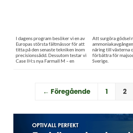
I dagens program besöker vi en av
Att surgöra gödsel 
Europas största fältmässor för att
ammoniakavgången 
titta på den senaste tekniken inom
näring till växterna 
precisionssådd. Dessutom testar vi
förbättra för majsod
Case IH:s nya Farmall M – en
Sverige.
uppkopplad...
← Föregående
1
2