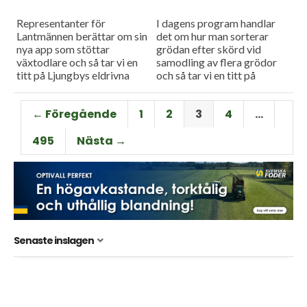
Representanter för
I dagens program handlar
Lantmännen berättar om sin
det om hur man sorterar
nya app som stöttar
grödan efter skörd vid
växtodlare och så tar vi en
samodling av flera grödor
titt på Ljungbys eldrivna
och så tar vi en titt på
hjullastare.
problematiken med torkan
på Gotland.
← Föregående
1
2
3
4
…
495
Nästa →
Senaste inslagen