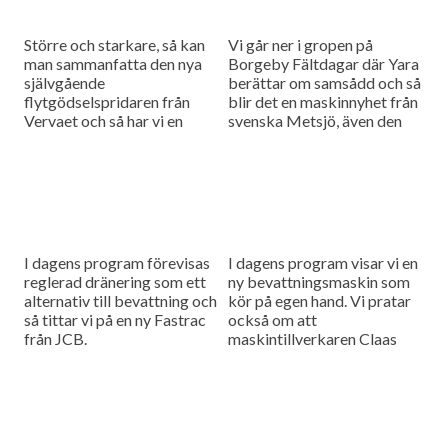
Större och starkare, så kan
Vi går ner i gropen på
man sammanfatta den nya
Borgeby Fältdagar där Yara
självgående
berättar om samsådd och så
flytgödselspridaren från
blir det en maskinnyhet från
Vervaet och så har vi en
svenska Metsjö, även den
tävling och en
förevisad på Borgeby.
nyhetssammanfattning i
dagens program.
I dagens program förevisas
I dagens program visar vi en
reglerad dränering som ett
ny bevattningsmaskin som
alternativ till bevattning och
kör på egen hand. Vi pratar
så tittar vi på en ny Fastrac
också om att
från JCB.
maskintillverkaren Claas
lanserar nya modeller av sina
fälthackar.