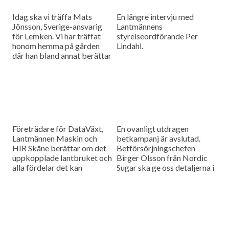
Idag ska vi träffa Mats
En längre intervju med
Jönsson, Sverige-ansvarig
Lantmännens
för Lemken. Vi har träffat
styrelseordförande Per
honom hemma på gården
Lindahl.
där han bland annat berättar
hur det är att kämpa in ett
märke på en marknad som
bitvis kan vara ganska
konservativ.
Företrädare för DataVäxt,
En ovanligt utdragen
Lantmännen Maskin och
betkampanj är avslutad.
HIR Skåne berättar om det
Betförsörjningschefen
uppkopplade lantbruket och
Birger Olsson från Nordic
alla fördelar det kan
Sugar ska ge oss detaljerna i
medföra för ökad kontroll
dagens måndagsintervju.
över såväl maskinerna som
gårdens ekonomi.