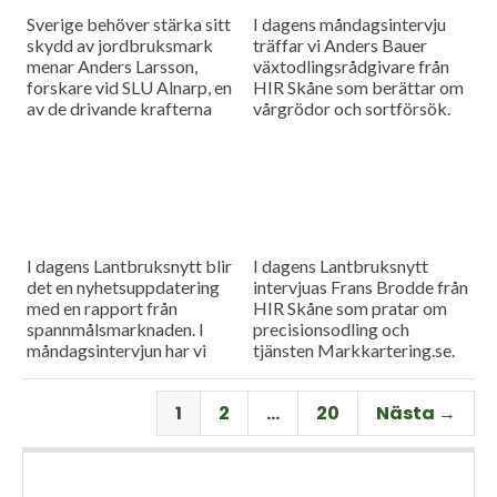
Sverige behöver stärka sitt
I dagens måndagsintervju
skydd av jordbruksmark
träffar vi Anders Bauer
menar Anders Larsson,
växtodlingsrådgivare från
forskare vid SLU Alnarp, en
HIR Skåne som berättar om
av de drivande krafterna
vårgrödor och sortförsök.
bakom föreningen Den
Goda Jorden. Idag är han på
besök i vår måndagsintervju.
Som vanligt rapporterar vi
även från
spannmålsmarknaden.
I dagens Lantbruksnytt blir
I dagens Lantbruksnytt
det en nyhetsuppdatering
intervjuas Frans Brodde från
med en rapport från
HIR Skåne som pratar om
spannmålsmarknaden. I
precisionsodling och
måndagsintervjun har vi
tjänsten Markkartering.se.
besök av Tornums förre vd
Det blir också en
Per Larsson som idag har
nyhetsuppdatering med en
1
2
…
20
Nästa →
rollen som senior advisor på
rapport från
företaget.
spannmålsmarknaden.