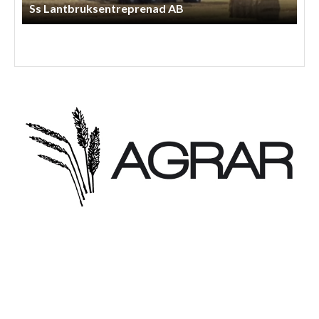
Lindbergs Entreprenad Och Gårdstjänst