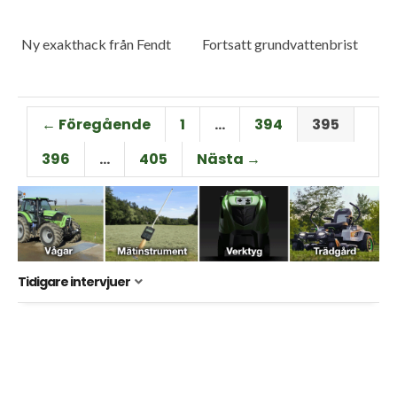
Ny exakthack från Fendt
Fortsatt grundvattenbrist
← Föregående
1
…
394
395
396
…
405
Nästa →
Tidigare intervjuer