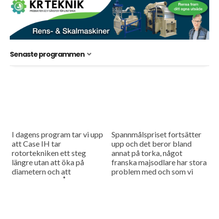
Senaste programmen
I dagens program tar vi upp
Spannmålspriset fortsätter
att Case IH tar
upp och det beror bland
rotortekniken ett steg
annat på torka, något
längre utan att öka på
franska majsodlare har stora
diametern och att
problem med och som vi
salladsodlaren Åhus Grönt
tittar närmre på i dagens
testar larver som ett
program.
verktyg för...