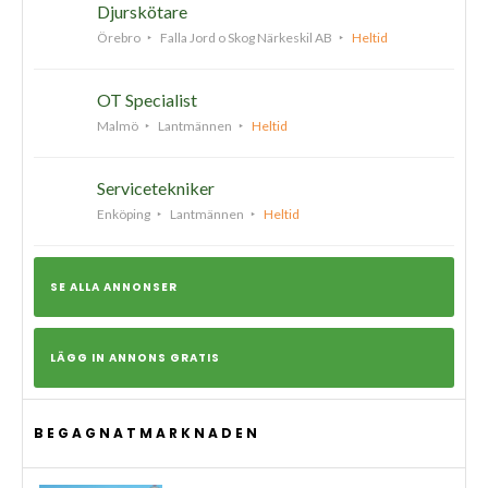
Djurskötare
Örebro
Falla Jord o Skog Närkeskil AB
Heltid
OT Specialist
Malmö
Lantmännen
Heltid
Servicetekniker
Enköping
Lantmännen
Heltid
SE ALLA ANNONSER
LÄGG IN ANNONS GRATIS
BEGAGNATMARKNADEN