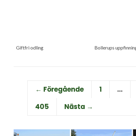
Giftfri odling
Bollerups uppfinnin
← Föregående
1
…
405
Nästa →