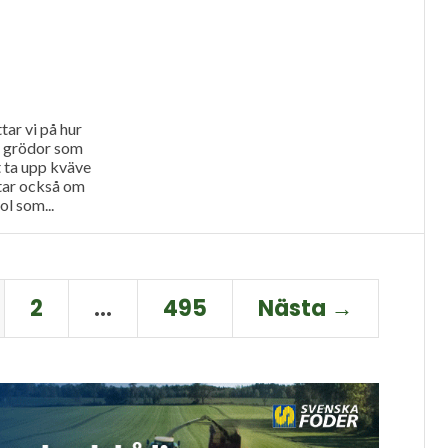
tar vi på hur
a grödor som
t ta upp kväve
ttar också om
l som...
2
…
495
Nästa →