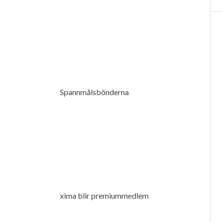
Spannmålsbönderna
xima blir premiummedlem