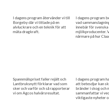
I dagens program återvänder vi till
I dagens program be
Borgeby där vi tittade på en
vad sammanslagni
alvluckrare och en teknik för att
innebär för svenska
mäta dragkraft.
mjölkproducenter. V
närmare på hur Claa
maskiner genom no
finjusteringar.
Spannmålspriset faller rejält och
I dagens program h
Lantbruksnytt förklarar vad som
att betesdjur kan s
sker och varför och så rapporterar
bränder i skog och 
vi om Agcos halvårsresultat.
sammanfattar vi ve
viktigaste nyheter o
söndagstävling.