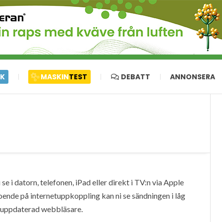
IK
MASKIN
TEST
DEBATT
ANNONSERA
e i datorn, telefonen, iPad eller direkt i TV:n via Apple
oende på internetuppkoppling kan ni se sändningen i låg
en uppdaterad webbläsare.