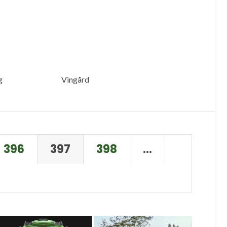
g
Vingård
396
397
398
…