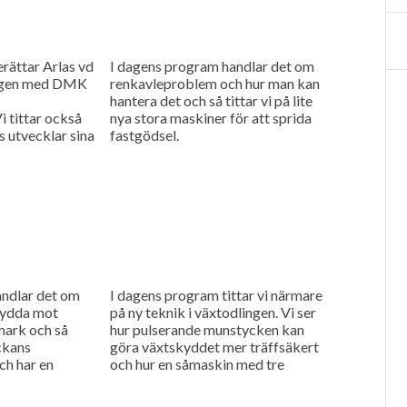
rättar Arlas vd
I dagens program handlar det om
ngen med DMK
renkavleproblem och hur man kan
hantera det och så tittar vi på lite
i tittar också
nya stora maskiner för att sprida
s utvecklar sina
fastgödsel.
ggranna
andlar det om
I dagens program tittar vi närmare
kydda mot
på ny teknik i växtodlingen. Vi ser
mark och så
hur pulserande munstycken kan
ckans
göra växtskyddet mer träffsäkert
ch har en
och hur en såmaskin med tre
separata tankar kan...