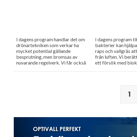
I dagens program handlar det om
I dagens program tit
drönartekniken som verkar ha
bakterier kan hjälp
mycket potential gällande
raps och vallgräs at
besprutning, men bromsas av
från luften. Vi berä
nuvarande regelverk. Vi får också
ett försök med bioko
höra om företaget Ystamaskiners
arbete med webbtillgänglighet
och...
1