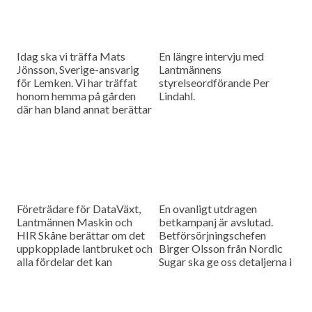
Idag ska vi träffa Mats
En längre intervju med
Jönsson, Sverige-ansvarig
Lantmännens
för Lemken. Vi har träffat
styrelseordförande Per
honom hemma på gården
Lindahl.
där han bland annat berättar
hur det är att kämpa in ett
märke på en marknad som
bitvis kan vara ganska
konservativ.
Företrädare för DataVäxt,
En ovanligt utdragen
Lantmännen Maskin och
betkampanj är avslutad.
HIR Skåne berättar om det
Betförsörjningschefen
uppkopplade lantbruket och
Birger Olsson från Nordic
alla fördelar det kan
Sugar ska ge oss detaljerna i
medföra för ökad kontroll
dagens måndagsintervju.
över såväl maskinerna som
gårdens ekonomi.