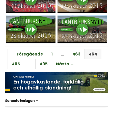
← Föregående
1
…
463
464
465
…
495
Nästa →
Senaste inslagen