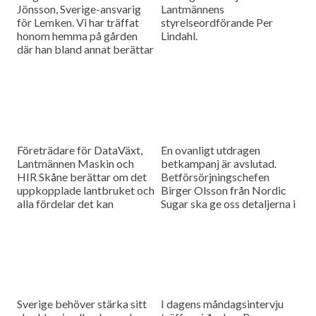
Jönsson, Sverige-ansvarig
Lantmännens
för Lemken. Vi har träffat
styrelseordförande Per
honom hemma på gården
Lindahl.
där han bland annat berättar
hur det är att kämpa in ett
märke på en marknad som
bitvis kan vara ganska
konservativ.
Företrädare för DataVäxt,
En ovanligt utdragen
Lantmännen Maskin och
betkampanj är avslutad.
HIR Skåne berättar om det
Betförsörjningschefen
uppkopplade lantbruket och
Birger Olsson från Nordic
alla fördelar det kan
Sugar ska ge oss detaljerna i
medföra för ökad kontroll
dagens måndagsintervju.
över såväl maskinerna som
gårdens ekonomi.
Sverige behöver stärka sitt
I dagens måndagsintervju