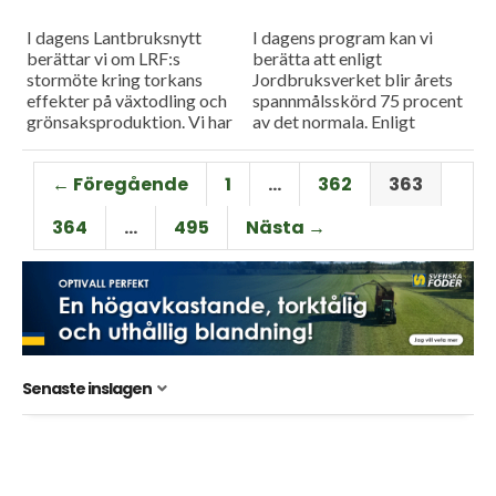
I dagens Lantbruksnytt
I dagens program kan vi
berättar vi om LRF:s
berätta att enligt
stormöte kring torkans
Jordbruksverket blir årets
effekter på växtodling och
spannmålsskörd 75 procent
grönsaksproduktion. Vi har
av det normala. Enligt
även träffat äppelodlare
myndighetens chefsekonom
som har haft ett minst sagt
får vi vänta med att se hur
← Föregående
1
…
362
363
ovanligt år. I
stor ekonomisk påverkan...
äppelodlingarna...
364
…
495
Nästa →
Senaste inslagen