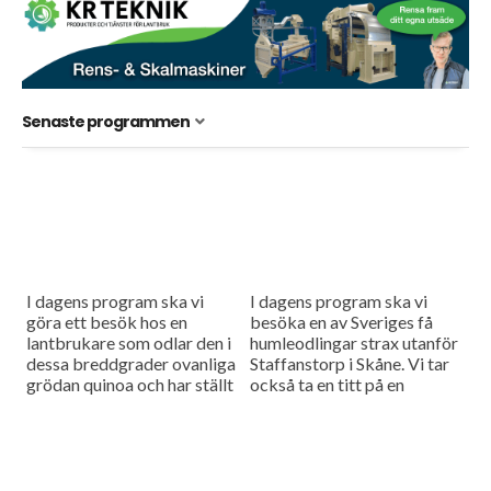
Senaste programmen
I dagens program ska vi
I dagens program ska vi
göra ett besök hos en
besöka en av Sveriges få
lantbrukare som odlar den i
humleodlingar strax utanför
dessa breddgrader ovanliga
Staffanstorp i Skåne. Vi tar
grödan quinoa och har ställt
också ta en titt på en
oss frågan hur det fungerar i
säcklyft som underlättar
vårt...
arbetet vid sådd...