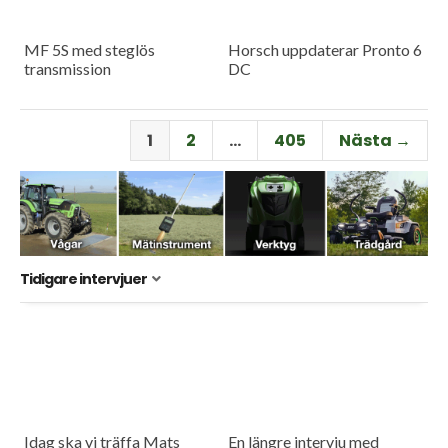
MF 5S med steglös
Horsch uppdaterar Pronto 6
transmission
DC
1
2
…
405
Nästa →
Tidigare intervjuer
Idag ska vi träffa Mats
En längre intervju med