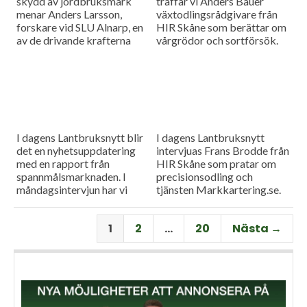
skydd av jordbruksmark
träffar vi Anders Bauer
menar Anders Larsson,
växtodlingsrådgivare från
forskare vid SLU Alnarp, en
HIR Skåne som berättar om
av de drivande krafterna
vårgrödor och sortförsök.
bakom föreningen Den
Goda Jorden. Idag är han på
besök i vår måndagsintervju.
Som vanligt rapporterar vi
även från
spannmålsmarknaden.
I dagens Lantbruksnytt blir
I dagens Lantbruksnytt
det en nyhetsuppdatering
intervjuas Frans Brodde från
med en rapport från
HIR Skåne som pratar om
spannmålsmarknaden. I
precisionsodling och
måndagsintervjun har vi
tjänsten Markkartering.se.
besök av Tornums förre vd
Det blir också en
Per Larsson som idag har
nyhetsuppdatering med en
1
2
…
20
Nästa →
rollen som senior advisor på
rapport från
företaget.
spannmålsmarknaden.