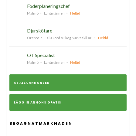
Foderplaneringschef
Malmö
Lantmännen
Heltid
Djurskötare
Örebro
Falla Jord o Skog Närkeskil AB
Heltid
OT Specialist
Malmö
Lantmännen
Heltid
SE ALLA ANNONSER
LÄGG IN ANNONS GRATIS
BEGAGNATMARKNADEN