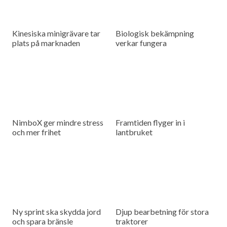
Kinesiska minigrävare tar
Biologisk bekämpning
plats på marknaden
verkar fungera
NimboX ger mindre stress
Framtiden flyger in i
och mer frihet
lantbruket
Ny sprint ska skydda jord
Djup bearbetning för stora
och spara bränsle
traktorer