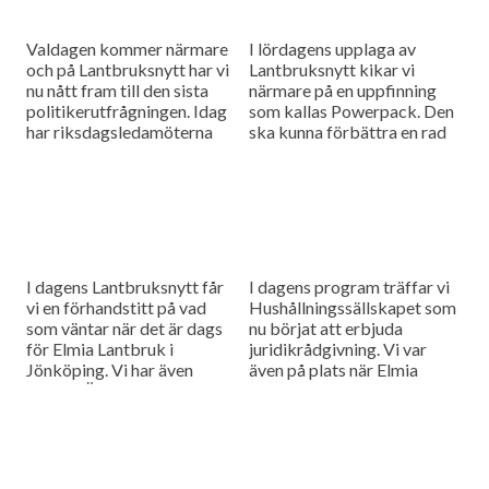
Valdagen kommer närmare
I lördagens upplaga av
och på Lantbruksnytt har vi
Lantbruksnytt kikar vi
nu nått fram till den sista
närmare på en uppfinning
politikerutfrågningen. Idag
som kallas Powerpack. Den
har riksdagsledamöterna
ska kunna förbättra en rad
fått välja den fråga inom de
olika saker inom lantbruket.
gröna näringarna som de
Vi har även träffat
själva tycker...
Hushållningssällskapet i...
I dagens Lantbruksnytt får
I dagens program träffar vi
vi en förhandstitt på vad
Hushållningssällskapet som
som väntar när det är dags
nu börjat att erbjuda
för Elmia Lantbruk i
juridikrådgivning. Vi var
Jönköping. Vi har även
även på plats när Elmia
besökt Övedsklosters gods
Lastbil slog upp portarna
där de väljer att...
och det blir en rapport från
mässan.