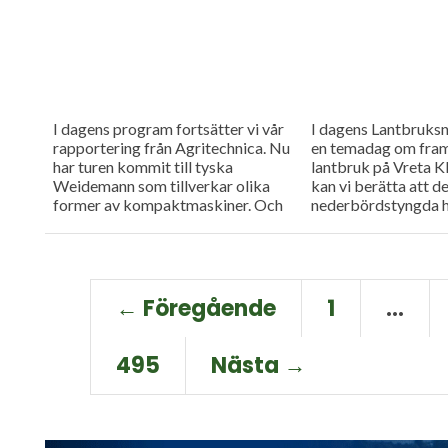
I dagens program fortsätter vi vår
I dagens Lantbruksn
rapportering från Agritechnica. Nu
en temadag om framt
har turen kommit till tyska
lantbruk på Vreta Kl
Weidemann som tillverkar olika
kan vi berätta att d
former av kompaktmaskiner. Och
nederbördstyngda h
fåret Dollie fortsätter att förvåna.
att flera fält med bö
Nya rön...
← Föregående
1
…
495
Nästa →