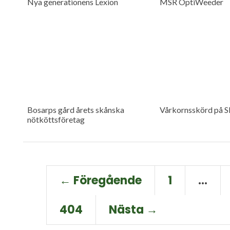
Nya generationens Lexion
MSR OptiWeeder
Bosarps gård årets skånska
Vårkornsskörd på S
nötköttsföretag
← Föregående
1
…
404
Nästa →