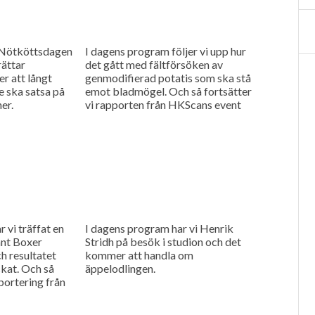
n Nötköttsdagen
I dagens program följer vi upp hur
rättar
det gått med fältförsöken av
r att långt
genmodifierad potatis som ska stå
re ska satsa på
emot bladmögel. Och så fortsätter
er.
vi rapporten från HKScans event
och de räknar...
 vi träffat en
I dagens program har vi Henrik
nt Boxer
Stridh på besök i studion och det
ch resultatet
kommer att handla om
ckat. Och så
äppelodlingen.
pportering från