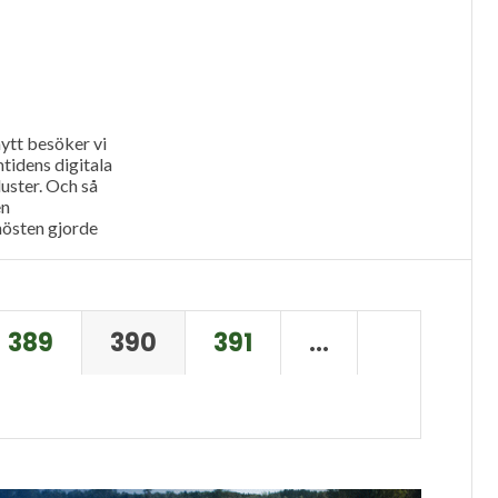
ytt besöker vi
idens digitala
uster. Och så
en
östen gjorde
nor på...
389
390
391
…