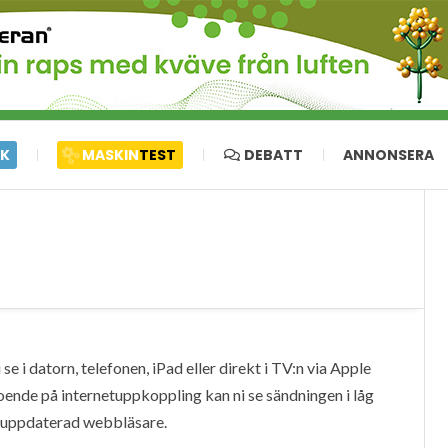
IK
MASKIN
TEST
DEBATT
ANNONSERA
e i datorn, telefonen, iPad eller direkt i TV:n via Apple
oende på internetuppkoppling kan ni se sändningen i låg
en uppdaterad webbläsare.