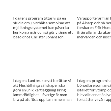
I dagens program tittar vi på en
Vi rapporterar frå
studie om juverhälsa som visar att
på Alnarp och så be
mjölkningssystemet kan påverka
forskaren Erik Hunte
hur korna mår och så gör vi ännu ett
ifrån alla lantbruka
besök hos Christer Johansson
mervärden och nisch
som...
I dagens Lantbruksnytt berättar vi
I dagens program har
att Hushållningssällskapen ska
bönodlare som anvä
göra en unik kartläggning kring
istället för Stomp o
lammdödlighet. I Sverige är man
blev allt annat än ly
bra på att föda upp lamm men man
fortsätter vi vår ra
kan bli ännu bättre....
Växjö Möte...