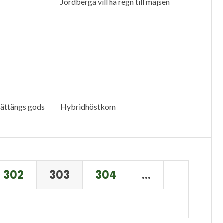
Jordberga vill ha regn till majsen
lättängs gods
Hybridhöstkorn
302
303
304
…