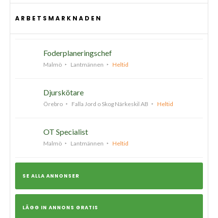
ARBETSMARKNADEN
Foderplaneringschef
Malmö
Lantmännen
Heltid
Djurskötare
Örebro
Falla Jord o Skog Närkeskil AB
Heltid
OT Specialist
Malmö
Lantmännen
Heltid
SE ALLA ANNONSER
LÄGG IN ANNONS GRATIS