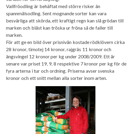
Vallfröodling är behäftat med större risker än
spannmålsodling. Sent mognande sorter kan vara
besvärliga att skörda, ett kraftigt regn kan slå grödan till
marken och blåst kan tröska ur fröna så de faller till
marken.
För att ge en bild över prisnivån kostade rödklövern cirka
28 kronor, timotej 14 kronor, rajgräs 11 kronor och
ängsvingel 12 kronor per kg under 2008/2009. Ett år
senare var priset 19, 9, 8 respektive 7 kronor per kg för de
fyra arterna i tur och ordning. Priserna avser svenska
kronor och ett snitt mellan alla sorter inom arten.