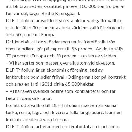
att bli bra med en kvantitet på över 100 000 ton frö per år
för vår del, säger Birthe Kjærsgaard.
DLF Trifolium är världens största aktör vad gäller vallfrö
och de säljer 30 procent av hela världens vallfröbehov och
hela 50 procent i Europa.
Det innebär att de skördar man tar in, framförallt från
danska odlare, går på export till 95 procent. Av detta säljs
70 procent i Europa och 30 procent i resten av världen.
– Vi har sorter som passar överallt utom vid ekvatorn.
DLF Trifolium är en ekonomisk förening, ägd av
lantbrukare som odlar frövall. Odlingarna sker på kontrakt
och arealen är till 2011 cirka 65 000 hektar.
– Vi har även svenska odlare som kontrakterar och får
betalt i danska kronor.
För att odla vallfrö till DLF Trifolium måste man kunna
torka, rensa, lagra och leverera fulla långtradare. Därmed
kan inte arealerna vara för små.
DLF Trifolium arbetar med ett femtontal arter och inom