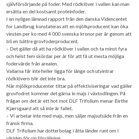
självförsörjande på foder. Med rödklöver i vallen kan man
ersätta en del kostsamt proteinfoder.
I en nyligen lämnad rapport från den danska Videncentet
for Landbrug konstateras att en mjölkproducent kan öka
vinsten per ko med 4 000 svenska kronor per år genom att
bli en bättre grovfoderproducent.
– Det gäller då att ha rödklöver i vallen och ta minst fyra
och helst fem skördar per år för att få ut mesta möjliga
fodervärde från arealen.
Vallarna får inte heller ligga för länge och utvintrar
rödklövern blir det inte bra.
När mjölkproducenter tittar på effektiviseringar vad gäller
grovfodret kommer det gärna in majs i växtodlingen. På
frågan om det är ett hot mot DLF Trifolium menar Birthe
Kjærsgaard att så inte är fallet.
– Vi arbetar inte med majs, men säljer majsutsäde från en
fransk firma.
DLF Trifolium har dotterbolag i åtta länder runt om i
världen för sin försäljning.