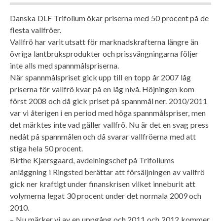
Danska DLF Trifolium ökar priserna med 50 procent på de
flesta vallfröer.
Vallfrö har varit utsatt för marknadskrafterna längre än
övriga lantbruksprodukter och prissvängningarna följer
inte alls med spannmålspriserna.
När spannmålspriset gick upp till en topp år 2007 låg
priserna för vallfrö kvar på en låg nivå. Höjningen kom
först 2008 och då gick priset på spannmål ner. 2010/2011
var vi återigen i en period med höga spannmålspriser, men
det märktes inte vad gäller vallfrö. Nu är det en svag press
nedåt på spannmålen och då svarar vallfröerna med att
stiga hela 50 procent.
Birthe Kjærsgaard, avdelningschef på Trifoliums
anläggning i Ringsted berättar att försäljningen av vallfrö
gick ner kraftigt under finanskrisen vilket inneburit att
volymerna legat 30 procent under det normala 2009 och
2010.
– Nu märker vi av en uppgång och 2011 och 2012 kommer