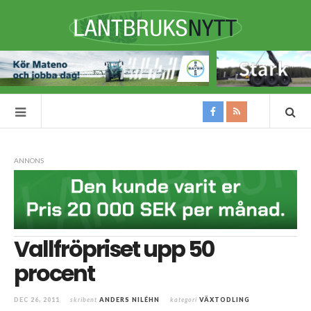
ANNONS
Vallfröpriset upp 50
procent
DEC 26, 2011
skribent
ANDERS NILÉHN
kategori
VÄXTODLING