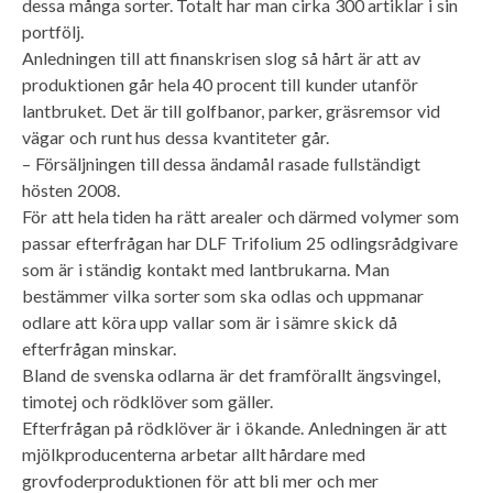
dessa många sorter. Totalt har man cirka 300 artiklar i sin
portfölj.
Anledningen till att finanskrisen slog så hårt är att av
produktionen går hela 40 procent till kunder utanför
lantbruket. Det är till golfbanor, parker, gräsremsor vid
vägar och runt hus dessa kvantiteter går.
– Försäljningen till dessa ändamål rasade fullständigt
hösten 2008.
För att hela tiden ha rätt arealer och därmed volymer som
passar efterfrågan har DLF Trifolium 25 odlingsrådgivare
som är i ständig kontakt med lantbrukarna. Man
bestämmer vilka sorter som ska odlas och uppmanar
odlare att köra upp vallar som är i sämre skick då
efterfrågan minskar.
Bland de svenska odlarna är det framförallt ängsvingel,
timotej och rödklöver som gäller.
Efterfrågan på rödklöver är i ökande. Anledningen är att
mjölkproducenterna arbetar allt hårdare med
grovfoderproduktionen för att bli mer och mer