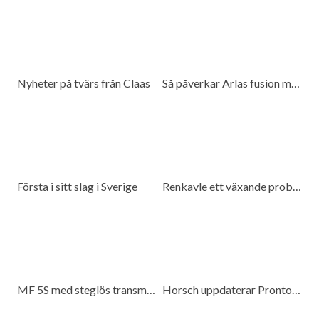
Nyheter på tvärs från Claas
Så påverkar Arlas fusion med DMK mjölkproducenter
Första i sitt slag i Sverige
Renkavle ett växande problem
MF 5S med steglös transmission
Horsch uppdaterar Pronto 6 DC