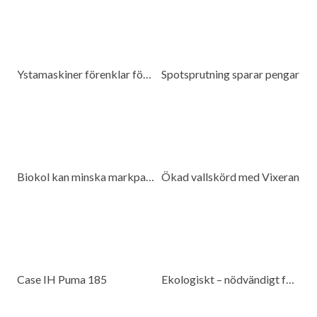
Ystamaskiner förenklar för kunderna
Spotsprutning sparar pengar
Biokol kan minska markpackning
Ökad vallskörd med Vixeran
Case IH Puma 185
Ekologiskt – nödvändigt för beredskap