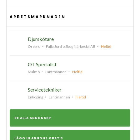
ARBETSMARKNADEN
Djurskötare
Örebro
Falla Jord o Skog Närkeskil AB
Heltid
OT Specialist
Malmö
Lantmännen
Heltid
Servicetekniker
Enköping
Lantmännen
Heltid
SE ALLA ANNONSER
LÄGG IN ANNONS GRATIS