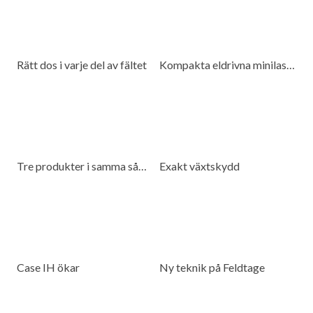
Rätt dos i varje del av fältet
Kompakta eldrivna minilastare för många miljöer
Tre produkter i samma såmaskin
Exakt växtskydd
Case IH ökar
Ny teknik på Feldtage