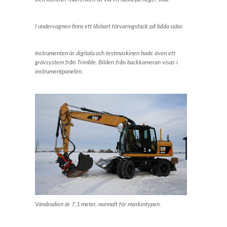
I undervagnen finns ett låsbart förvaringsfack på båda sidor.
Instrumenten är digitala och testmaskinen hade även ett
grävsystem från Trimble. Bilden från backkameran visas i
instrumentpanelen.
Vändradien är 7,1 meter, normalt för maskintypen.