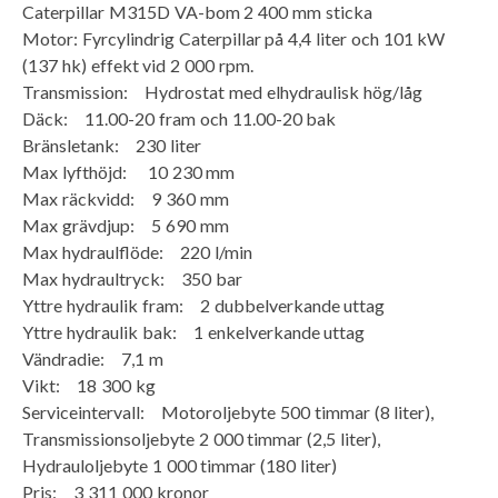
Caterpillar M315D VA-bom 2 400 mm sticka
Motor: Fyrcylindrig Caterpillar på 4,4 liter och 101 kW
(137 hk) effekt vid 2 000 rpm.
Transmission: Hydrostat med elhydraulisk hög/låg
Däck: 11.00-20 fram och 11.00-20 bak
Bränsletank: 230 liter
Max lyfthöjd: 10 230 mm
Max räckvidd: 9 360 mm
Max grävdjup: 5 690 mm
Max hydraulflöde: 220 l/min
Max hydraultryck: 350 bar
Yttre hydraulik fram: 2 dubbelverkande uttag
Yttre hydraulik bak: 1 enkelverkande uttag
Vändradie: 7,1 m
Vikt: 18 300 kg
Serviceintervall: Motoroljebyte 500 timmar (8 liter),
Transmissionsoljebyte 2 000 timmar (2,5 liter),
Hydrauloljebyte 1 000 timmar (180 liter)
Pris: 3 311 000 kronor