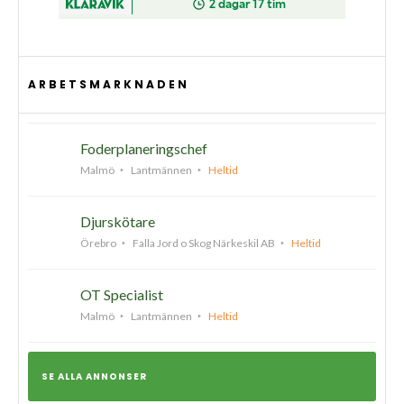
ARBETSMARKNADEN
Foderplaneringschef
Malmö
Lantmännen
Heltid
Djurskötare
Örebro
Falla Jord o Skog Närkeskil AB
Heltid
OT Specialist
Malmö
Lantmännen
Heltid
SE ALLA ANNONSER