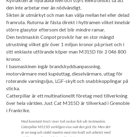
Kylfläkten är hydrauldriven och styrs elektroniskt så att
den inte arbetar mer än nödvändigt.
Sikten är utmärkyt och man kan välja mellan hel eller delad
framruta. Rutorna är fästa direkt i hyttramen vilket innebär
större glasytor eftersom det blir mindre ramar.
Den testmaskin Conpot provkör har en stor mängd
utrustning vilket gör över 1 miljon kronor på priset och i
sitt enklaste utförande köper man M315D för 2 046 800
kronor.
I basmaskinen ingår brandskyddsanpassning,
motorvärmare med kupéuttag, dieselvärmare, uttag för
roterande varningsljus, LGF-skylt och snabbkopplingar på
sticka.
Catterpillar är ett multinationellt företag med tillverkning
över hela världen. Just Cat M315D är tillverkad i Grenoble
i Frankrike.
Med konstant frost i över två veckor fick vår testmaskin,
Caterpillar M315D verkligen visa vad den gick för. Men det
är en tung och stabil maskin med stor kraft och arbetet med