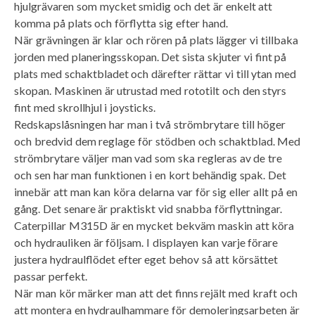
hjulgrävaren som mycket smidig och det är enkelt att
komma på plats och förflytta sig efter hand.
När grävningen är klar och rören på plats lägger vi tillbaka
jorden med planeringsskopan. Det sista skjuter vi fint på
plats med schaktbladet och därefter rättar vi till ytan med
skopan. Maskinen är utrustad med rototilt och den styrs
fint med skrollhjul i joysticks.
Redskapslåsningen har man i två strömbrytare till höger
och bredvid dem reglage för stödben och schaktblad. Med
strömbrytare väljer man vad som ska regleras av de tre
och sen har man funktionen i en kort behändig spak. Det
innebär att man kan köra delarna var för sig eller allt på en
gång. Det senare är praktiskt vid snabba förflyttningar.
Caterpillar M315D är en mycket bekväm maskin att köra
och hydrauliken är följsam. I displayen kan varje förare
justera hydraulflödet efter eget behov så att körsättet
passar perfekt.
När man kör märker man att det finns rejält med kraft och
att montera en hydraulhammare för demoleringsarbeten är