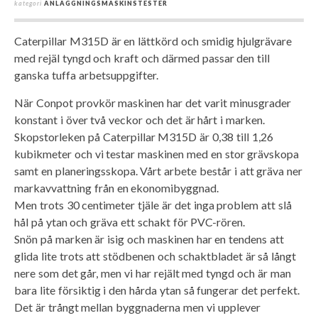
kategori
ANLÄGGNINGSMASKINSTESTER
Caterpillar M315D är en lättkörd och smidig hjulgrävare
med rejäl tyngd och kraft och därmed passar den till
ganska tuffa arbetsuppgifter.
När Conpot provkör maskinen har det varit minusgrader
konstant i över två veckor och det är hårt i marken.
Skopstorleken på Caterpillar M315D är 0,38 till 1,26
kubikmeter och vi testar maskinen med en stor grävskopa
samt en planeringsskopa. Vårt arbete består i att gräva ner
markavvattning från en ekonomibyggnad.
Men trots 30 centimeter tjäle är det inga problem att slå
hål på ytan och gräva ett schakt för PVC-rören.
Snön på marken är isig och maskinen har en tendens att
glida lite trots att stödbenen och schaktbladet är så långt
nere som det går, men vi har rejält med tyngd och är man
bara lite försiktig i den hårda ytan så fungerar det perfekt.
Det är trångt mellan byggnaderna men vi upplever