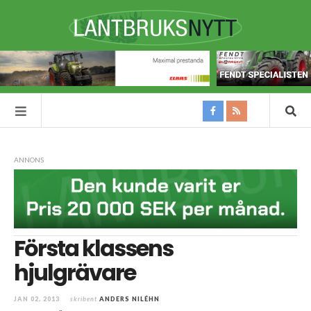
ANNONS
Första klassens
hjulgrävare
JAN 02, 2013
skribent
ANDERS NILÉHN