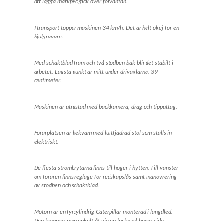
att lägga markpvc gick över förväntan.
I transport toppar maskinen 34 km/h. Det är helt okej för en
hjulgrävare.
Med schaktblad fram och två stödben bak blir det stabilt i
arbetet. Lägsta punkt är mitt under drivaxlarna, 39
centimeter.
Maskinen är utrustad med backkamera, drag och tipputtag.
Förarplatsen är bekväm med luftfjädrad stol som ställs in
elektriskt.
De flesta strömbrytarna finns till höger i hytten. Till vänster
om föraren finns reglage för redskapslås samt manövrering
av stödben och schaktblad.
Motorn är en fyrcylindrig Caterpillar monterad i längdled.
Den kommer man enkelt åt via en lucka på höger sida.