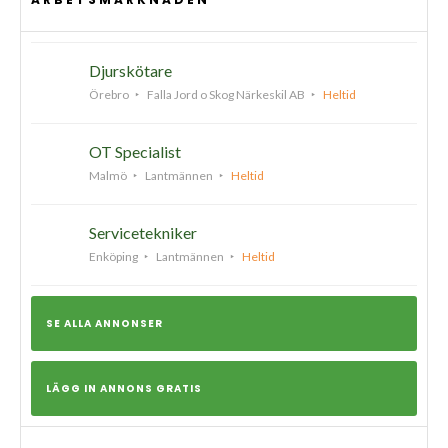
Djurskötare
Örebro
Falla Jord o Skog Närkeskil AB
Heltid
OT Specialist
Malmö
Lantmännen
Heltid
Servicetekniker
Enköping
Lantmännen
Heltid
SE ALLA ANNONSER
LÄGG IN ANNONS GRATIS