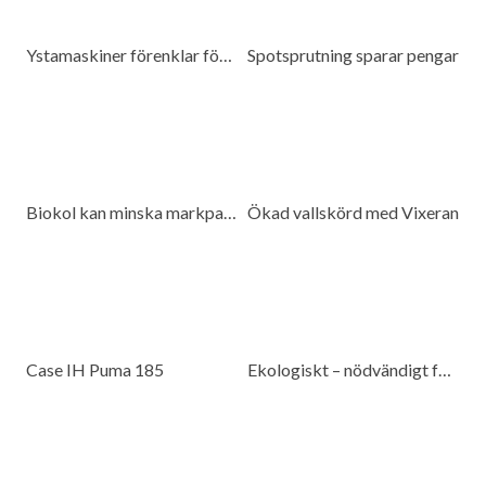
Ystamaskiner förenklar för kunderna
Spotsprutning sparar pengar
Biokol kan minska markpackning
Ökad vallskörd med Vixeran
Case IH Puma 185
Ekologiskt – nödvändigt för beredskap