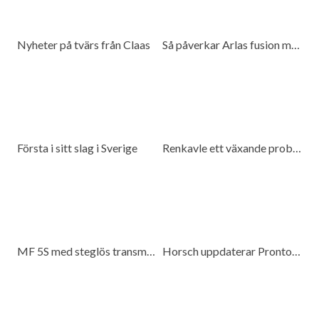
Nyheter på tvärs från Claas
Så påverkar Arlas fusion med DMK mjölkproducenter
Första i sitt slag i Sverige
Renkavle ett växande problem
MF 5S med steglös transmission
Horsch uppdaterar Pronto 6 DC