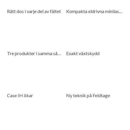
Rätt dos i varje del av fältet
Kompakta eldrivna minilastare för många miljöer
Tre produkter i samma såmaskin
Exakt växtskydd
Case IH ökar
Ny teknik på Feldtage