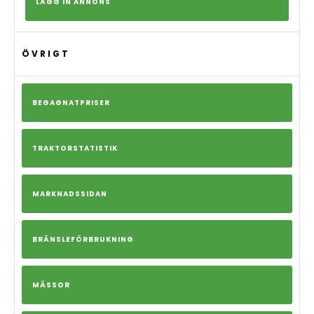
LÄGG IN ANNONS
ÖVRIGT
BEGAGNATPRISER
TRAKTORSTATISTIK
MARKNADSSIDAN
BRÄNSLEFÖRBRUKNING
MÄSSOR