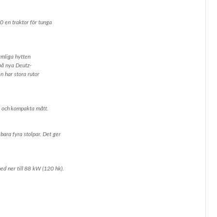
 en traktor för tunga
ymliga hytten
på nya Deutz-
 har stora rutor
 och kompakta mått.
bara fyra stolpar. Det ger
d ner till 88 kW (120 hk).