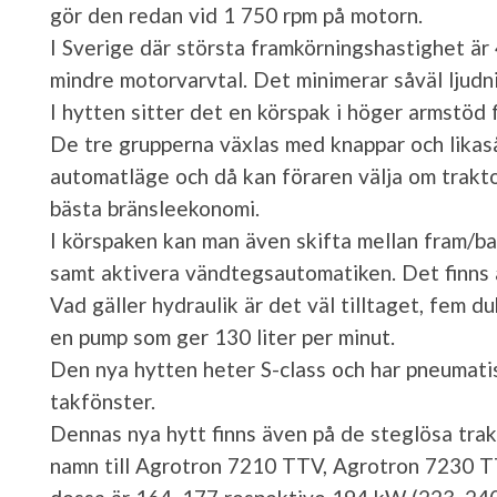
gör den redan vid 1 750 rpm på motorn.
I Sverige där största framkörningshastighet är
mindre motorvarvtal. Det minimerar såväl ljudn
I hytten sitter det en körspak i höger armstöd
De tre grupperna växlas med knappar och likas
automatläge och då kan föraren välja om trakto
bästa bränsleekonomi.
I körspaken kan man även skifta mellan fram/ba
samt aktivera vändtegsautomatiken. Det finns ä
Vad gäller hydraulik är det väl tilltaget, fem 
en pump som ger 130 liter per minut.
Den nya hytten heter S-class och har pneumatis
takfönster.
Dennas nya hytt finns även på de steglösa trak
namn till Agrotron 7210 TTV, Agrotron 7230 T