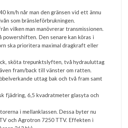
 40 km/h når man den gränsen vid ett ännu
ivån som bränsleförbrukningen.
 från vilken man manövrerar transmissionen.
å powershiften. Den senare kan köras i
rn ska prioritera maximal dragkraft eller
ck, sköta trepunktslyften, två hydrauluttag
ven fram/back till vänster om ratten.
dubbelverkande uttag bak och två fram samt
k fjädring, 6,5 kvadratmeter glasyta och
torerna i mellanklassen. Dessa byter nu
TV och Agrotron 7250 TTV. Effekten i