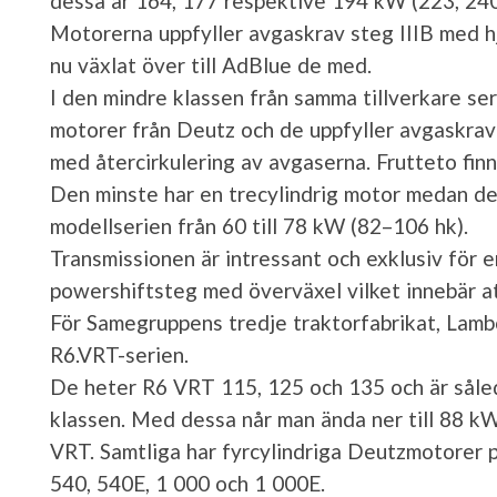
dessa är 164, 177 respektive 194 kW (223, 240
Motorerna uppfyller avgaskrav steg IIIB med hj
nu växlat över till AdBlue de med.
I den mindre klassen från samma tillverkare se
motorer från Deutz och de uppfyller avgaskrav
med återcirkulering av avgaserna. Frutteto finn
Den minste har en trecylindrig motor medan de
modellserien från 60 till 78 kW (82–106 hk).
Transmissionen är intressant och exklusiv för en
powershiftsteg med överväxel vilket innebär at
För Samegruppens tredje traktorfabrikat, Lambo
R6.VRT-serien.
De heter R6 VRT 115, 125 och 135 och är såled
klassen. Med dessa når man ända ner till 88 kW
VRT. Samtliga har fyrcylindriga Deutzmotorer på
540, 540E, 1 000 och 1 000E.