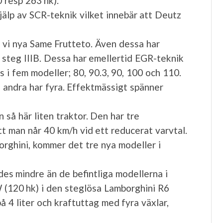
 resp 263 hk).
älp av SCR-teknik vilket innebär att Deutz
r vi nya Same Frutteto. Även dessa har
 steg IIIB. Dessa har emellertid EGR-teknik
s i fem modeller; 80, 90.3, 90, 100 och 110.
 andra har fyra. Effektmässigt spänner
 så här liten traktor. Den har tre
t man når 40 km/h vid ett reducerat varvtal.
rghini, kommer det tre nya modeller i
es mindre än de befintliga modellerna i
 (120 hk) i den steglösa Lamborghini R6
 4 liter och kraftuttag med fyra växlar,