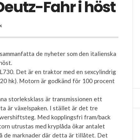
Deutz-Fahr i höst
K
 sammanfatta de nyheter som den italienska
höst.
L730. Det är en traktor med en sexcylindrig
220 hk). Motorn är godkänd för 100 procent
na storleksklass är transmissionen ett
a är växelspaken. I stället är det tre
wershiftsteg. Med kopplingsfri fram/back
ktorn utrustas med kryplåda ökar antalet
på de marknader där detta är tillåtet. Det