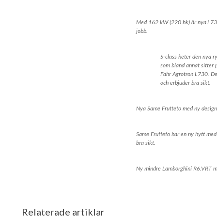
Med 162 kW (220 hk) är nya L730
jobb.
S-class heter den nya r
som bland annat sitter 
Fahr Agrotron L730. Den
och erbjuder bra sikt.
Nya Same Frutteto med ny design
Same Frutteto har en ny hytt med 
bra sikt.
Ny mindre Lamborghini R6.VRT me
Relaterade artiklar