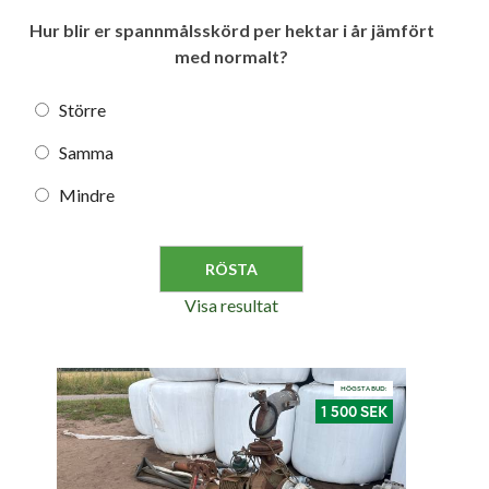
Hur blir er spannmålsskörd per hektar i år jämfört
med normalt?
Större
Samma
Mindre
Visa resultat