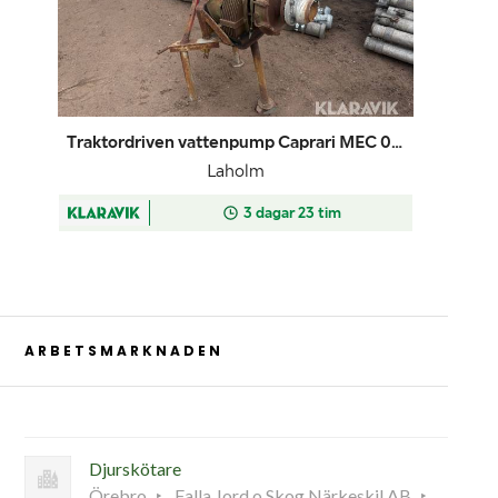
ARBETSMARKNADEN
Djurskötare
Örebro
Falla Jord o Skog Närkeskil AB