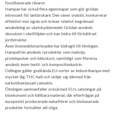
fossilbaserade råvaror.
Hampan har också flera egenskaper som gör grödan
intressant för lantbrukare. Den växer snabbt, konkurrerar
effektivt mot ogräs och kräver relativt begränsad
användning av växtskyddsmedel. Grödan används
dessutom i växtföljden och kan bidra till förbättrad
jordstruktur.
Även livsmedelsmarknaden har bidragit till ökningen.
Hampafrön används i produkter som matolja,
proteinpulver och hälsokost, samtidigt som fibrerna
används inom textil- och kompositindustrin.
Odlingen gäller godkända EU-sorter av industrihampa med
mycket låg THC-halt och skiljer sig därmed från
narkotikaklassad cannabis.
Ökningen sammanfaller också med EU:s satsningar på
bioekonomi och hållbara material, där efterfrågan på
europeiskt producerade naturfibrer och biobaserade
produkter fortsätter att stiga.