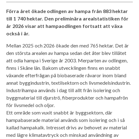
Förra året ökade odlingen av hampa från 883 hektar
till 1 740 hektar. Den preliminära arealstatistiken för
år 2026 visar att hampaodlingen fortsatt att växa
också i år.
Mellan 2025 och 2026 ökade den med 765 hektar. Det är
den största arealen av hampa sedan det åter blev tillåtet
att odla hampa i Sverige år 2003. Merparten av odlingen,
finns i Skåne län. Bakom utvecklingen finns en snabbt
växande efterfrågan på biobaserade råvaror inom bland
annat byggindustrin, textilsektorn och livsmedelsindustrin.
Industrihampa används i dag till allt från isolering och
byggmaterial till djurströ, fiberprodukter och hampafrön
för livsmedel och oljor.
Ett område som vuxit snabbt är byggsektorn, där
hampabaserade material används som isolering och i så
kallad hampakalk. Intresset drivs av behovet av material
med lägre klimatavtryck och minskad användning av