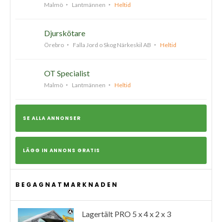
Malmö
Lantmännen
Heltid
Djurskötare
Örebro
Falla Jord o Skog Närkeskil AB
Heltid
OT Specialist
Malmö
Lantmännen
Heltid
SE ALLA ANNONSER
LÄGG IN ANNONS GRATIS
BEGAGNATMARKNADEN
Lagertält PRO 5 x 4 x 2 x 3