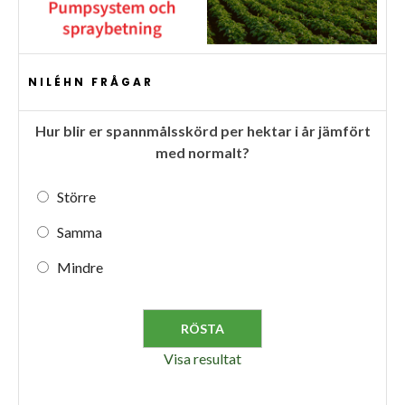
NILÉHN FRÅGAR
Hur blir er spannmålsskörd per hektar i år jämfört
med normalt?
Större
Samma
Mindre
Visa resultat