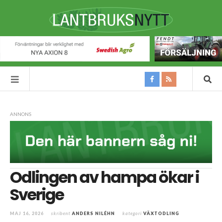
ANNONS
Odlingen av hampa ökar i
Sverige
MAJ 16, 2026
skribent
ANDERS NILÉHN
kategori
VÄXTODLING