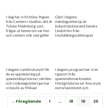
I dag har vi Kristina Yngwe
Gäst i dagens
från Centern i studion, det är
måndagsintervju är
Tobias Malmberg som
industridoktorand Sandra
frågar ut henne om var hon
Lindström från
och centern står vad gäller
Hushållningssällskapet
viktiga lantbruksfrågor, och
Skåne. Hon ger konkreta
så en rapport från
tips till lantbrukare som
spannmålsmarknaden där
sysslar med oljeväxter. Vi
priset på vete och majs går
har också en färsk rapport
upp.
från spannmålsmarknaden.
I dagens Lantbruksnytt får
I dagens program har vi en
du en uppdatering på
rapport från
spannmålspriserna i världen
spannmålsmarknaden.
och i måndagsintervjun har
Höstgrödorna ser fina ut på
vi besök av Mikael
norra halvklotet och
Jeppsson, spannmålschef på
vårbruket flyter på bra.
Lantmännen.
Gäst i vår måndagsintervju
← Föregående
1
…
18
19
20
är Torbjörn Lithell från HK
Scan som berättar om