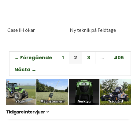
Case IH ökar
Ny teknik på Feldtage
← Föregående
1
2
3
…
405
Nästa →
Tidigare intervjuer