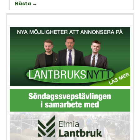
Nästa →
animalieproduktionen och
slakteribranchens
utmaningar framöver.