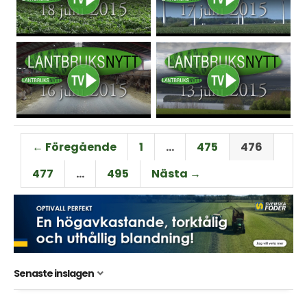
← Föregående
1
…
475
476
477
…
495
Nästa →
Senaste inslagen