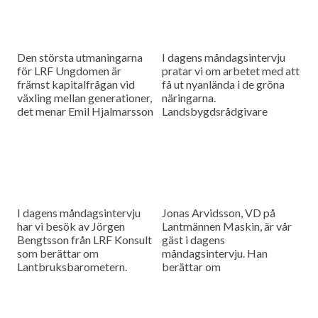
Den största utmaningarna
I dagens måndagsintervju
för LRF Ungdomen är
pratar vi om arbetet med att
främst kapitalfrågan vid
få ut nyanlända i de gröna
växling mellan generationer,
näringarna.
det menar Emil Hjalmarsson
Landsbygdsrådgivare
ordförande för LRF
Christer Yrjas från
Ungdomen Skåne som är
Hushållningssällskapet
gäst i vår måndagsintervju.
berättar om
matchningsprojekt i Skåne i
samarbete med
Arbetsförmedlingen.
I dagens måndagsintervju
Jonas Arvidsson, VD på
har vi besök av Jörgen
Lantmännen Maskin, är vår
Bengtsson från LRF Konsult
gäst i dagens
som berättar om
måndagsintervju. Han
Lantbruksbarometern.
berättar om
lantbruksmaskinbranschen
och alla de förändringar som
sker där.