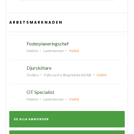
ARBETSMARKNADEN
Foderplaneringschef
Malmö
Lantmännen
Heltid
Djurskötare
Örebro
Falla Jord o Skog Närkeskil AB
Heltid
OT Specialist
Malmö
Lantmännen
Heltid
SE ALLA ANNONSER