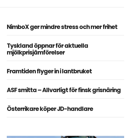
NimboX ger mindre stress och mer frihet
Tyskland öppnar för aktuella
mjölkprisjämförelser
Framtiden flyger in i lantbruket
ASF smitta – Allvarligt för finsk grisnäring
Österrikare köper JD-handlare