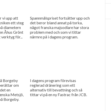
 vi upp att
Spannmålspriset fortsätter upp och
niken ett steg
det beror bland annat på torka,
 på diametern
något franska majsodlare har stora
ren Åhus Grönt
problem med och som vi tittar
 verktyg för...
närmre på i dagens program.
 på Borgeby
I dagens program förevisas
berättar om
reglerad dränering som ett
 det en
alternativ till bevattning och så
venska Metsjö,
tittar vi på en ny Fastrac från JCB.
på Borgeby.