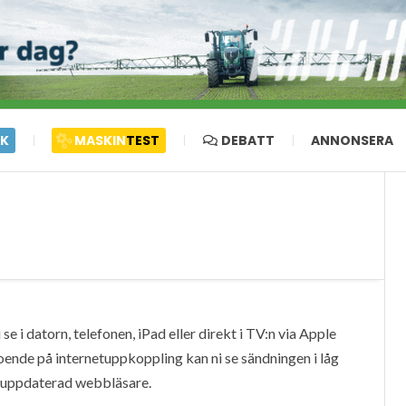
IK
MASKIN
TEST
DEBATT
ANNONSERA
e i datorn, telefonen, iPad eller direkt i TV:n via Apple
oende på internetuppkoppling kan ni se sändningen i låg
en uppdaterad webbläsare.