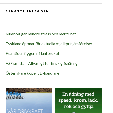
SENASTE INLÄGGEN
NimboX ger mindre stress och mer frihet
Tyskland öppnar för aktuella mjölkprisjämförelser
Framtiden flyger in i lantbruket
ASF smitta – Allvarligt för finsk grisnäring
Österrikare köper JD-handlare