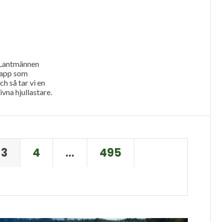
 Lantmännen
 app som
h så tar vi en
ivna hjullastare.
3
4
…
495