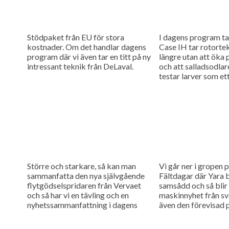
Stödpaket från EU för stora
I dagens program tar
kostnader. Om det handlar dagens
Case IH tar rotortek
program där vi även tar en titt på ny
längre utan att öka
intressant teknik från DeLaval.
och att salladsodla
testar larver som ett
Större och starkare, så kan man
Vi går ner i gropen
sammanfatta den nya självgående
Fältdagar där Yara 
flytgödselspridaren från Vervaet
samsådd och så blir
och så har vi en tävling och en
maskinnyhet från s
nyhetssammanfattning i dagens
även den förevisad 
program.